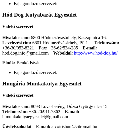
Fajtagondozó szervezet:
Hód Dog Kutyabarát Egyesület
Vidéki szervezet
Hivatalos cím:
6800 Hódmezővásárhely, Kaszap utca 16.
Levelezési cím:
6801 Hódmezővásárhely, Pf. 1.
Telefonszám:
+36-30/953-8321
Fax:
+36-62/534-285
E-mail:
hod.dog.info@gmail.com
Weboldal:
http://www.hod-dog.hu/
Elnök:
Benkő István
Fajtagondozó szervezet:
Hungária Munkakutya Egyesület
Vidéki szervezet
Hivatalos cím:
8093 Lovasberény, Dózsa György utca 15.
Telefonszám:
+36-20/911-7862
E-mail:
h.munkakutyaegyesulet@gmail.com
Ügyfélszolgálat
E-mail:
arcoirishun@citromail.hu