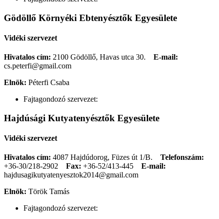
Gödöllő Környéki Ebtenyésztők Egyesülete
Vidéki szervezet
Hivatalos cím:
2100 Gödöllő, Havas utca 30.
E-mail:
cs.peterfi@gmail.com
Elnök:
Péterfi Csaba
Fajtagondozó szervezet:
Hajdúsági Kutyatenyésztők Egyesülete
Vidéki szervezet
Hivatalos cím:
4087 Hajdúdorog, Füzes út 1/B.
Telefonszám:
+36-30/218-2902
Fax:
+36-52/413-445
E-mail:
hajdusagikutyatenyesztok2014@gmail.com
Elnök:
Török Tamás
Fajtagondozó szervezet: