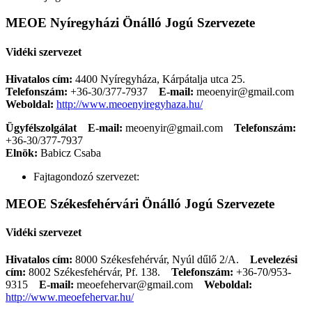
MEOE Nyíregyházi Önálló Jogú Szervezete
Vidéki szervezet
Hivatalos cím:
4400 Nyíregyháza, Kárpátalja utca 25.
Telefonszám:
+36-30/377-7937
E-mail:
meoenyir@gmail.com
Weboldal:
http://www.meoenyiregyhaza.hu/
Ügyfélszolgálat
E-mail:
meoenyir@gmail.com
Telefonszám:
+36-30/377-7937
Elnök:
Babicz Csaba
Fajtagondozó szervezet:
MEOE Székesfehérvári Önálló Jogú Szervezete
Vidéki szervezet
Hivatalos cím:
8000 Székesfehérvár, Nyúl dűlő 2/A.
Levelezési
cím:
8002 Székesfehérvár, Pf. 138.
Telefonszám:
+36-70/953-
9315
E-mail:
meoefehervar@gmail.com
Weboldal:
http://www.meoefehervar.hu/