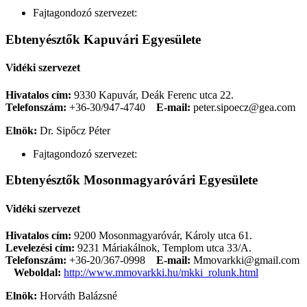
Fajtagondozó szervezet:
Ebtenyésztők Kapuvári Egyesülete
Vidéki szervezet
Hivatalos cím:
9330 Kapuvár, Deák Ferenc utca 22.
Telefonszám:
+36-30/947-4740
E-mail:
peter.sipoecz@gea.com
Elnök:
Dr. Sipőcz Péter
Fajtagondozó szervezet:
Ebtenyésztők Mosonmagyaróvári Egyesülete
Vidéki szervezet
Hivatalos cím:
9200 Mosonmagyaróvár, Károly utca 61.
Levelezési cím:
9231 Máriakálnok, Templom utca 33/A.
Telefonszám:
+36-20/367-0998
E-mail:
Mmovarkki@gmail.com
Weboldal:
http://www.mmovarkki.hu/mkki_rolunk.html
Elnök:
Horváth Balázsné