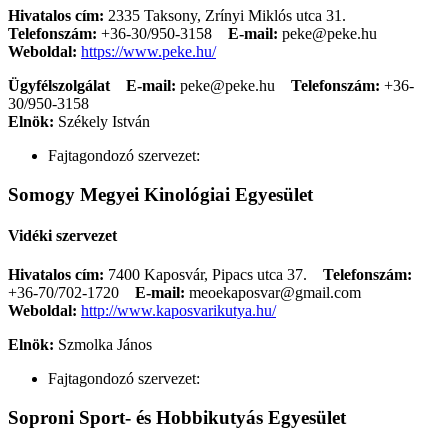
Hivatalos cím:
2335 Taksony, Zrínyi Miklós utca 31.
Telefonszám:
+36-30/950-3158
E-mail:
peke@peke.hu
Weboldal:
https://www.peke.hu/
Ügyfélszolgálat
E-mail:
peke@peke.hu
Telefonszám:
+36-
30/950-3158
Elnök:
Székely István
Fajtagondozó szervezet:
Somogy Megyei Kinológiai Egyesület
Vidéki szervezet
Hivatalos cím:
7400 Kaposvár, Pipacs utca 37.
Telefonszám:
+36-70/702-1720
E-mail:
meoekaposvar@gmail.com
Weboldal:
http://www.kaposvarikutya.hu/
Elnök:
Szmolka János
Fajtagondozó szervezet:
Soproni Sport- és Hobbikutyás Egyesület