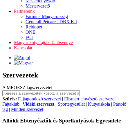
Mestertenyésztő
Mestervezető
Partnereink
Farmina Magyarország
Generali Petcare - DBX Kft
Rebiopet
ONE
FCI
Magyar kutyafajták Tanösvénye
Kapcsolat
Szervezetek
A MEOESZ tagszervezetei
Szűrés:
Fajtagondozó szervezet
|
Elismert tenyésztő szervezet
|
Fajtaklub
|
Vidéki szervezet
|
Sportegyesület
|
Kutyaiskola
|
Pártoló
tag
|
Minden szervezet
Alföldi Ebtenyésztők és Sportkutyások Egyesülete