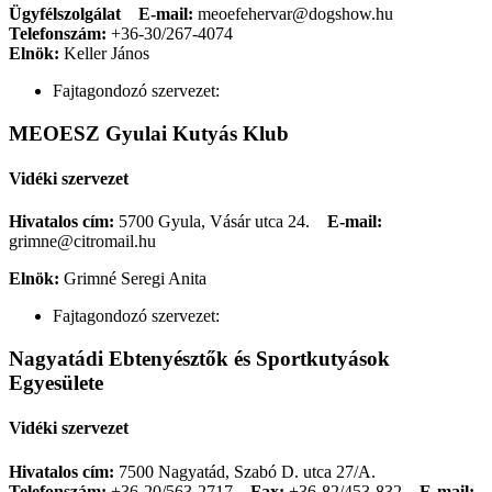
Ügyfélszolgálat
E-mail:
meoefehervar@dogshow.hu
Telefonszám:
+36-30/267-4074
Elnök:
Keller János
Fajtagondozó szervezet:
MEOESZ Gyulai Kutyás Klub
Vidéki szervezet
Hivatalos cím:
5700 Gyula, Vásár utca 24.
E-mail:
grimne@citromail.hu
Elnök:
Grimné Seregi Anita
Fajtagondozó szervezet:
Nagyatádi Ebtenyésztők és Sportkutyások
Egyesülete
Vidéki szervezet
Hivatalos cím:
7500 Nagyatád, Szabó D. utca 27/A.
Telefonszám:
+36-20/563-2717
Fax:
+36-82/453-832
E-mail: