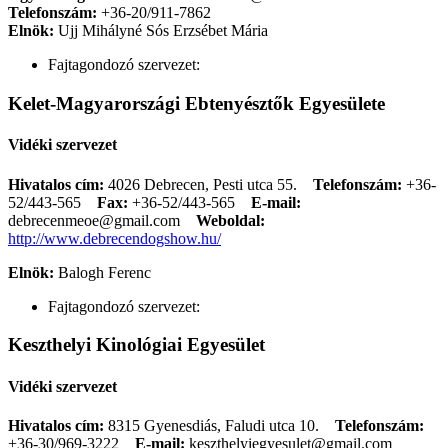
Telefonszám:
+36-20/911-7862
Elnök:
Ujj Mihályné Sós Erzsébet Mária
Fajtagondozó szervezet:
Kelet-Magyarországi Ebtenyésztők Egyesülete
Vidéki szervezet
Hivatalos cím:
4026 Debrecen, Pesti utca 55.
Telefonszám:
+36-
52/443-565
Fax:
+36-52/443-565
E-mail:
debrecenmeoe@gmail.com
Weboldal:
http://www.debrecendogshow.hu/
Elnök:
Balogh Ferenc
Fajtagondozó szervezet:
Keszthelyi Kinológiai Egyesület
Vidéki szervezet
Hivatalos cím:
8315 Gyenesdiás, Faludi utca 10.
Telefonszám:
+36-30/969-3222
E-mail:
keszthelyiegyesulet@gmail.com