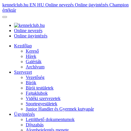
kennelclub.hu
EN
HU
Online nevezés
Online ügyintézés
Champion
értéktár
Online nevezés
Online ügyintézés
Kezdőlap
Kereső
Hírek
Galériák
Archívum
Szervezet
Vezetőség
Bírók
Bírói testületek
Fajtaklubok
Vidéki szervezetek
Sportegyesületek
Junior Handler és Gyermek kutyapár
Ügyintézés
Letölthető dokumentumok
Díjszabás
Alombejelentés menete