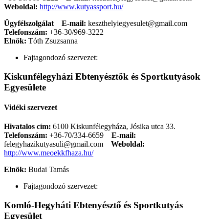
Weboldal:
http://www.kutyassport.hu/
Ügyfélszolgálat
E-mail:
keszthelyiegyesulet@gmail.com
Telefonszám:
+36-30/969-3222
Elnök:
Tóth Zsuzsanna
Fajtagondozó szervezet:
Kiskunfélegyházi Ebtenyésztők és Sportkutyások
Egyesülete
Vidéki szervezet
Hivatalos cím:
6100 Kiskunfélegyháza, Jósika utca 33.
Telefonszám:
+36-70/334-6659
E-mail:
felegyhazikutyasuli@gmail.com
Weboldal:
http://www.meoekkfhaza.hu/
Elnök:
Budai Tamás
Fajtagondozó szervezet:
Komló-Hegyháti Ebtenyésztő és Sportkutyás
Egyesület