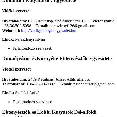
Dunántúli Kutyatartók Egyesülete
Vidéki szervezet
Hivatalos cím:
8253 Révfülöp, Szőlőskert utca 13.
Telefonszám:
+36-30/502-5058
E-mail:
pereszlenyi126@gmail.com
Weboldal:
http://vasikynologiaiegyesulet.hu/
Elnök:
Pereszlényi István
Fajtagondozó szervezet:
Dunaújváros és Környéke Ebtenyésztők Egyesülete
Vidéki szervezet
Hivatalos cím:
2459 Rácalmás, József Attila utca 36.
Telefonszám:
+36-20/411-4307
E-mail:
psschnauzer@gmail.com
Elnök:
Szöllősi Anikó
Fajtagondozó szervezet:
Ebtenyésztők és Hobbi Kutyások Dél-alföldi