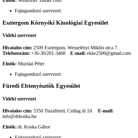
Elnök:
Winhoffer Tamás Ottó
Fajtagondozó szervezet:
Esztergom Környéki Kinológiai Egyesület
Vidéki szervezet
Hivatalos cím:
2509 Esztergom, Wesselényi Miklós utca 7.
Telefonszám:
+36-30/201-3468
E-mail:
ekke2500@gmail.com
Elnök:
Muzslai Péter
Fajtagondozó szervezet:
Füredi Ebtenyésztők Egyesület
Vidéki szervezet
Hivatalos cím:
5350 Tiszafüred, Csillag út 10.
E-mail:
info@drkoska.hu
Elnök:
dr. Koska Gábor
Fajtagondozó szervezet: