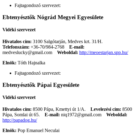
Fajtagondozó szervezet:
Ebtenyésztők Nógrád Megyei Egyesülete
Vidéki szervezet
Hivatalos cím:
3100 Salgótarján, Medves krt. 31/H.
Telefonszám:
+36-70/984-2768
E-mail:
medveslucky@gmail.com
Weboldal:
http://meoestarjan.spp.hu/
Elnök:
Tóth Hajnalka
Fajtagondozó szervezet:
Ebtenyésztők Pápai Egyesülete
Vidéki szervezet
Hivatalos cím:
8500 Pápa, Kmettyi út 1/A.
Levelezési cím:
8500
Pápa, Somlai út 65.
E-mail:
niq1972@gmail.com
Weboldal:
http://papadog.hu/
Elnök:
Pop Emanuel Neculai