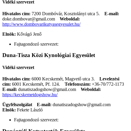
Vidéki szervezet
Hivatalos cím:
7200 Dombóvár, Kosztolányi utca 5.
E-mail:
doke.dombovar@gmail.com
Weboldal:
http://www.dombovarikutyasegyesulet.hu/
Elnök:
Kővágó Jenő
Fajtagondozó szervezet:
Duna-Tisza Közi Kynológiai Egyesület
Vidéki szervezet
Hivatalos cím:
6000 Kecskemét, Magvető utca 3.
Levelezési
cím:
6001 Kecskemét, Pf. 124.
Telefonszám:
+36-70/772-1173
E-mail:
dunatiszadogshow@gmail.com
Weboldal:
https://kecskemetdogshow.hu/
Ügyfélszolgálat
E-mail:
dunatiszadogshow@gmail.com
Elnök:
Fekete László
Fajtagondozó szervezet: