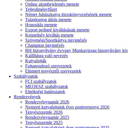
Online alombejelentés menete
Teljesítményfűzet
Német Juhászkutya törzskönyvezésének menete
Tulajdonjog átírás menete
Honosítás menete
Export pedigré kiváltásának menete
Kennelnév kiváltás menete
Szövetségi/Sportkártya ügyintézés
Champion ügyintézés
BH bizonyítvány és/vagy Munkavizsga bizonyítvány kiv
Kiállításra való nevezés
Kutyafajták
Fajtagondozó szervezetek
Elismert tenyésztői szervezetek
Szabályzatok
FCI szabályzatok
MEOESZ szabályzatok
Elnökségi határozatok
Rendezvények
Rendezvénynaptár 2026
Nemzeti kutyafajtaink éves pontversenye 2026
Tenyészszemle 2026
Rendezvénynaptár 2025
Tenyészszemle 2025
Nemzeti kutyafajtaink éves pontversenye 2025