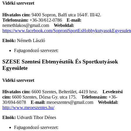
Vidéki szervezet
Hivatalos cím:
9400 Sopron, Balfi utca 164/F. III/42.
Telefonszám:
+36-30/612-0786
E-mail:
nemethlakos@gmail.com
Weboldal:
https://www.facebook.com/SoproniSportEsHobbykutyasokEgyesulet
Elnök:
Németh László
Fajtagondozó szervezet:
SZESE Szentesi Ebtenyésztők És Sportkutyások
Egyesülete
Vidéki szervezet
Hivatalos cím:
6600 Szentes, Belterület, 4419 hrsz.
Levelezési
cím:
6600 Szentes, Dózsa Gy. utca 175.
Telefonszám:
+36-
30/694-6078
E-mail:
meoeszentes@gmail.com
Weboldal:
http://www.meoeszentes.hu/
Elnök:
Udvardi Tibor Dénes
Fajtagondozó szervezet: