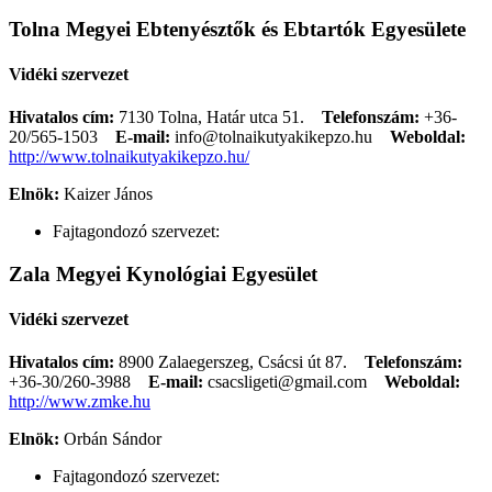
Tolna Megyei Ebtenyésztők és Ebtartók Egyesülete
Vidéki szervezet
Hivatalos cím:
7130 Tolna, Határ utca 51.
Telefonszám:
+36-
20/565-1503
E-mail:
info@tolnaikutyakikepzo.hu
Weboldal:
http://www.tolnaikutyakikepzo.hu/
Elnök:
Kaizer János
Fajtagondozó szervezet:
Zala Megyei Kynológiai Egyesület
Vidéki szervezet
Hivatalos cím:
8900 Zalaegerszeg, Csácsi út 87.
Telefonszám:
+36-30/260-3988
E-mail:
csacsligeti@gmail.com
Weboldal:
http://www.zmke.hu
Elnök:
Orbán Sándor
Fajtagondozó szervezet: