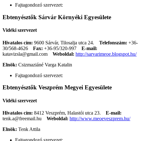
Fajtagondozó szervezet:
Ebtenyésztők Sárvár Környéki Egyesülete
Vidéki szervezet
Hivatalos cím:
9600 Sárvár, Tilosalja utca 24.
Telefonszám:
+36-
30/568-4626
Fax:
+36-95/320-997
E-mail:
katavizsla@gmail.com
Weboldal:
http://sarvarimeoe.blogspot.hu/
Elnök:
Csizmaziáné Varga Katalin
Fajtagondozó szervezet:
Ebtenyésztők Veszprém Megyei Egyesülete
Vidéki szervezet
Hivatalos cím:
8412 Veszprém, Halastói utca 23.
E-mail:
tenk.a@freemail.hu
Weboldal:
http://www.meoeveszprem.hu/
Elnök:
Tenk Attila
Fajtagondozó szervezet: