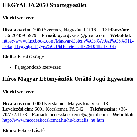
HEGYALJA 2050 Sportegyesület
Vidéki szervezet
Hivatalos cím:
3900 Szerencs, Nagyvárad út 16.
Telefonszám:
+36-20/459-5979
E-mail:
gyorgykicsi@gmail.com
Weboldal:
https://www.facebook.com/Magyar-Ebteny%C3%A9szt%C5%91k-
Tokaj-Hegyaljai-Egyes%C3%BClete-1387291048237161/
Elnök:
Kicsi György
Fajtagondozó szervezet:
Hírös Magyar Ebtenyésztők Önálló Jogú Egyesülete
Vidéki szervezet
Hivatalos cím:
6000 Kecskemét, Mátyás király krt. 18.
Levelezési cím:
6001 Kecskemét, Pf. 342.
Telefonszám:
+36-
70/772-1173
E-mail:
meoeszkecskemet@gmail.com
Weboldal:
http://www.meoeszkecskemet.hu/hu/aktualis_hu.htm
Elnök:
Fekete László