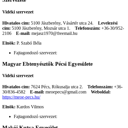
Vidéki szervezet
Hivatalos cím:
5100 Jászberény, Vásártér utca 24.
Levelezési
cím:
5100 Jászberény, Mozsár utca 1.
Telefonszám:
+36-30/952-
2106
E-mail:
mejasz1970@freemail.hu
Elnök:
P. Szabó Béla
Fajtagondozó szervezet:
Magyar Ebtenyésztők Pécsi Egyesülete
Vidéki szervezet
Hivatalos cím:
7624 Pécs, Rókusalja utca 2.
Telefonszám:
+36-
30/836-4582
E-mail:
meoepecs@gmail.com
Weboldal:
https://meoe-pecs.hu/
Elnök:
Kardos Vilmos
Fajtagondozó szervezet:
Makói Kutya Egyesület