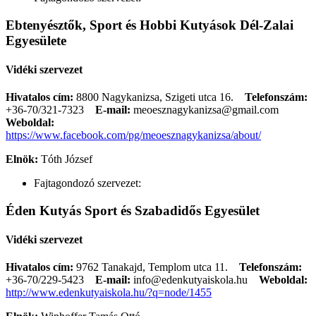
Ebtenyésztők, Sport és Hobbi Kutyások Dél-Zalai
Egyesülete
Vidéki szervezet
Hivatalos cím:
8800 Nagykanizsa, Szigeti utca 16.
Telefonszám:
+36-70/321-7323
E-mail:
meoesznagykanizsa@gmail.com
Weboldal:
https://www.facebook.com/pg/meoesznagykanizsa/about/
Elnök:
Tóth József
Fajtagondozó szervezet:
Éden Kutyás Sport és Szabadidős Egyesület
Vidéki szervezet
Hivatalos cím:
9762 Tanakajd, Templom utca 11.
Telefonszám:
+36-70/229-5423
E-mail:
info@edenkutyaiskola.hu
Weboldal:
http://www.edenkutyaiskola.hu/?q=node/1455