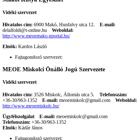
Vidéki szervezet
Hivatalos cím:
6900 Makó, Hunfalvy utca 12.
E-mail:
delalfoldi@t-online.hu
Weboldal:
http://www.meoemako.gportal.hu/
Elnök:
Kardos László
Fajtagondozó szervezet:
MEOE Miskolci Önálló Jogú Szervezete
Vidéki szervezet
Hivatalos cím:
3526 Miskolc, Állomás utca 5.
Telefonszám:
+36-30/963-1352
E-mail:
meoemiskolc@gmail.com
Weboldal:
http://www.meoemiskolc.hu/
Ügyfélszolgálat
E-mail:
meoemiskolc@gmail.com
Telefonszám:
+36-30/963-1352
Elnök:
Kádár János
Fajtagondozó szervezet: