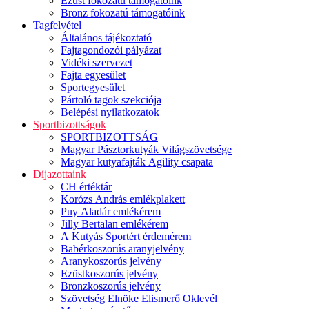
Ezüst fokozatú támogatóink
Bronz fokozatú támogatóink
Tagfelvétel
Általános tájékoztató
Fajtagondozói pályázat
Vidéki szervezet
Fajta egyesület
Sportegyesület
Pártoló tagok szekciója
Belépési nyilatkozatok
Sportbizottságok
SPORTBIZOTTSÁG
Magyar Pásztorkutyák Világszövetsége
Magyar kutyafajták Agility csapata
Díjazottaink
CH értéktár
Korózs András emlékplakett
Puy Aladár emlékérem
Jilly Bertalan emlékérem
A Kutyás Sportért érdemérem
Babérkoszorús aranyjelvény
Aranykoszorús jelvény
Ezüstkoszorús jelvény
Bronzkoszorús jelvény
Szövetség Elnöke Elismerő Oklevél