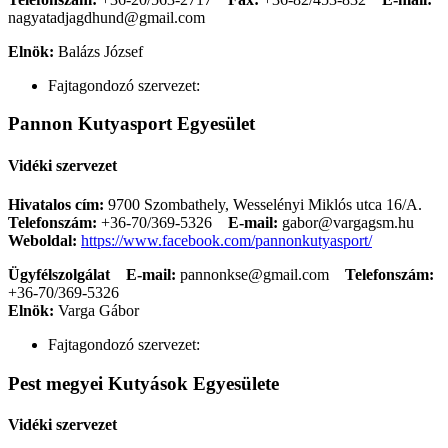
nagyatadjagdhund@gmail.com
Elnök:
Balázs József
Fajtagondozó szervezet:
Pannon Kutyasport Egyesület
Vidéki szervezet
Hivatalos cím:
9700 Szombathely, Wesselényi Miklós utca 16/A.
Telefonszám:
+36-70/369-5326
E-mail:
gabor@vargagsm.hu
Weboldal:
https://www.facebook.com/pannonkutyasport/
Ügyfélszolgálat
E-mail:
pannonkse@gmail.com
Telefonszám:
+36-70/369-5326
Elnök:
Varga Gábor
Fajtagondozó szervezet:
Pest megyei Kutyások Egyesülete
Vidéki szervezet