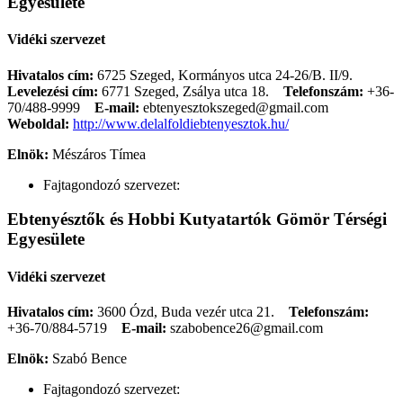
Egyesülete
Vidéki szervezet
Hivatalos cím:
6725 Szeged, Kormányos utca 24-26/B. II/9.
Levelezési cím:
6771 Szeged, Zsálya utca 18.
Telefonszám:
+36-
70/488-9999
E-mail:
ebtenyesztokszeged@gmail.com
Weboldal:
http://www.delalfoldiebtenyesztok.hu/
Elnök:
Mészáros Tímea
Fajtagondozó szervezet:
Ebtenyésztők és Hobbi Kutyatartók Gömör Térségi
Egyesülete
Vidéki szervezet
Hivatalos cím:
3600 Ózd, Buda vezér utca 21.
Telefonszám:
+36-70/884-5719
E-mail:
szabobence26@gmail.com
Elnök:
Szabó Bence
Fajtagondozó szervezet: