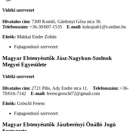
Vidéki szervezet
Hivatalos cím:
7300 Komló, Gárdonyi Géza utca 30.
Telefonszám:
+36-30/607-1535
E-mail:
kokojza61@t-online.hu
Elnök:
Makkai Endre Zoltán
Fajtagondozó szervezet:
Magyar Ebtenyésztők Jász-Nagykun-Szolnok
Megyei Egyesülete
Vidéki szervezet
Hivatalos cím:
2721 Pilis, Ady Endre utca 11.
Telefonszám:
+36-
70/616-7142
E-mail:
ferencgroschl72@gmail.com
Elnök:
Gröschl Ferenc
Fajtagondozó szervezet:
Magyar Ebtenyésztők Jászberényi Önálló Jogú
Szervezete