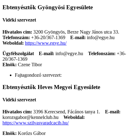
Ebtenyésztők Gyöngyösi Egyesülete
Vidéki szervezet
Hivatalos cím:
3200 Gyöngyös, Berze Nagy János utca 33.
Telefonszám:
+36-20/367-1369
E-mail:
info@egye.hu
Weboldal:
https://www.egye.hu/
Ügyfélszolgálat
E-mail:
info@egye.hu
Telefonszám:
+36-
20/367-1369
Elnök:
Czene Tibor
Fajtagondozó szervezet:
Ebtenyésztők Heves Megyei Egyesülete
Vidéki szervezet
Hivatalos cím:
3396 Kerecsend, Fácános tanya 1.
E-mail:
korozsgabor@kennelclub.hu
Weboldal:
https://www.szilvasvaradcacib.hu/
Elnök:
Korózs Gábor