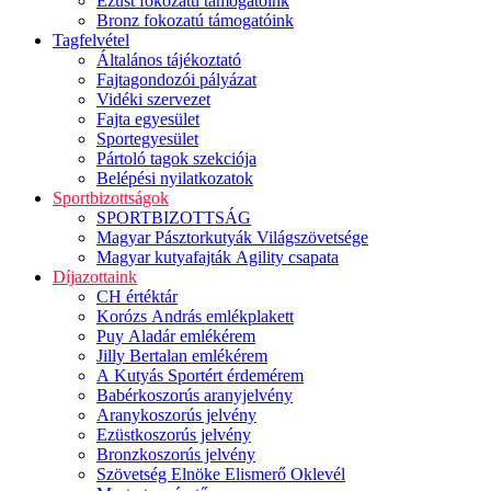
Ezüst fokozatú támogatóink
Bronz fokozatú támogatóink
Tagfelvétel
Általános tájékoztató
Fajtagondozói pályázat
Vidéki szervezet
Fajta egyesület
Sportegyesület
Pártoló tagok szekciója
Belépési nyilatkozatok
Sportbizottságok
SPORTBIZOTTSÁG
Magyar Pásztorkutyák Világszövetsége
Magyar kutyafajták Agility csapata
Díjazottaink
CH értéktár
Korózs András emlékplakett
Puy Aladár emlékérem
Jilly Bertalan emlékérem
A Kutyás Sportért érdemérem
Babérkoszorús aranyjelvény
Aranykoszorús jelvény
Ezüstkoszorús jelvény
Bronzkoszorús jelvény
Szövetség Elnöke Elismerő Oklevél