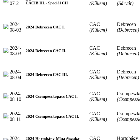
07-21
(Küllem)
(Sárvár)
CACIB III. - Speciál CH
2024-
CAC
Debrecen
2024 Debrecen CAC I.
08-03
(Küllem)
(Debrecen)
2024-
CAC
Debrecen
2024 Debrecen CAC II.
08-03
(Küllem)
(Debrecen)
2024-
CAC
Debrecen
2024 Debrecen CAC III.
08-04
(Küllem)
(Debrecen)
2024-
CAC
Csempeszk
2024 Csempeszkopács CAC I.
08-10
(Küllem)
(Csempeszk
2024-
CAC
Csempeszk
2024 Csempeszkopács CAC II.
08-11
(Küllem)
(Csempeszk
2024-
CAC
Hortobágy
2024 Hortobágy-Máta éjszakai