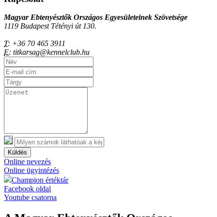
Magyar Ebtenyésztők Országos Egyesületeinek Szövetsége
1119 Budapest Tétényi út 130.
T:
+36 70 465 3911
E:
titkarsag@kennelclub.hu
Küldés
Online nevezés
Online ügyintézés
Champion értéktár
Facebook oldal
Youtube csatorna