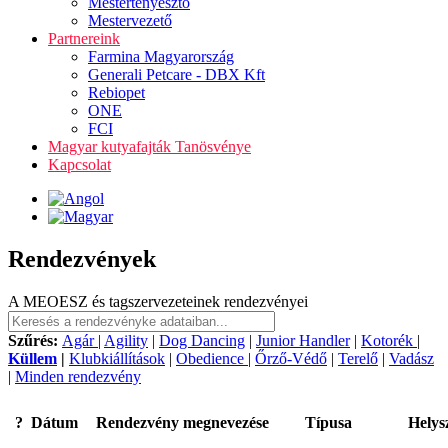
Mestertenyésztő
Mestervezető
Partnereink
Farmina Magyarország
Generali Petcare - DBX Kft
Rebiopet
ONE
FCI
Magyar kutyafajták Tanösvénye
Kapcsolat
Rendezvények
A MEOESZ és tagszervezeteinek rendezvényei
Szűrés:
Agár
|
Agility
|
Dog Dancing
|
Junior Handler
|
Kotorék
|
Küllem
|
Klubkiállítások
|
Obedience
|
Őrző-Védő
|
Terelő
|
Vadász
|
Minden rendezvény
?
Dátum
Rendezvény megnevezése
Típusa
Helys