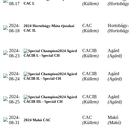
08-17
(Küllem)
(Hortobágy
CAC I.
2024-
CAC
Hortobágy
2024 Hortobágy-Máta éjszakai
08-18
(Küllem)
(Hortobágy
CAC II.
2024-
CACIB
Agárd
2024 Agárd
08-23
(Küllem)
(Agárd)
CACIB I. - Speciál CH
2024-
CACIB
Agárd
2024 Agárd
08-24
(Küllem)
(Agárd)
CACIB II. - Speciál CH
2024-
CACIB
Agárd
2024 Agárd
08-25
(Küllem)
(Agárd)
CACIB III. - Speciál CH
2024-
CAC
Makó
2024 Makó CAC
08-31
(Küllem)
(Makó)