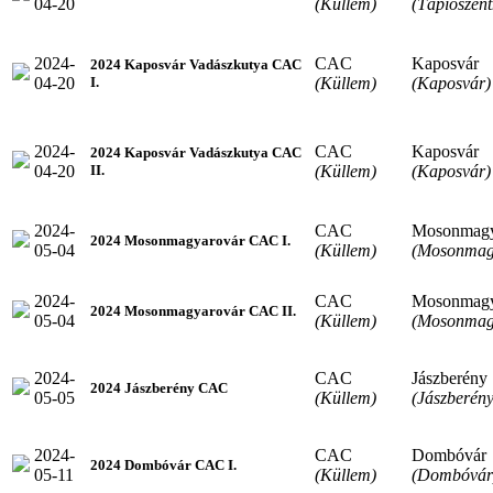
04-20
(Küllem)
(Tápiószen
2024-
CAC
Kaposvár
2024 Kaposvár Vadászkutya CAC
04-20
(Küllem)
(Kaposvár)
I.
2024-
CAC
Kaposvár
2024 Kaposvár Vadászkutya CAC
04-20
(Küllem)
(Kaposvár)
II.
2024-
CAC
Mosonmagy
2024 Mosonmagyarovár CAC I.
05-04
(Küllem)
(Mosonmag
2024-
CAC
Mosonmagy
2024 Mosonmagyarovár CAC II.
05-04
(Küllem)
(Mosonmag
2024-
CAC
Jászberény
2024 Jászberény CAC
05-05
(Küllem)
(Jászberény
2024-
CAC
Dombóvár
2024 Dombóvár CAC I.
05-11
(Küllem)
(Dombóvár