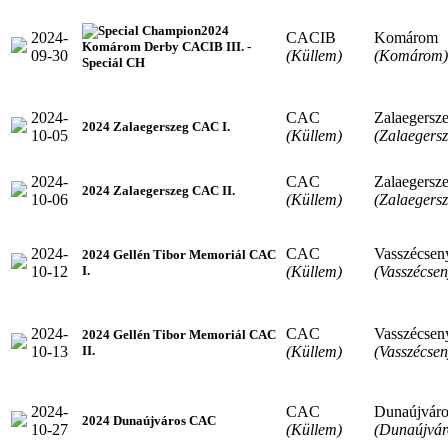
2024
2024-
CACIB
Komárom
Komárom Derby CACIB III. -
09-30
(Küllem)
(Komárom)
Speciál CH
2024-
CAC
Zalaegersz
2024 Zalaegerszeg CAC I.
10-05
(Küllem)
(Zalaegersz
2024-
CAC
Zalaegersz
2024 Zalaegerszeg CAC II.
10-06
(Küllem)
(Zalaegersz
2024-
CAC
Vasszécsen
2024 Gellén Tibor Memoriál CAC
10-12
(Küllem)
(Vasszécsen
I.
2024-
CAC
Vasszécsen
2024 Gellén Tibor Memoriál CAC
10-13
(Küllem)
(Vasszécsen
II.
2024-
CAC
Dunaújváro
2024 Dunaújváros CAC
10-27
(Küllem)
(Dunaújvár