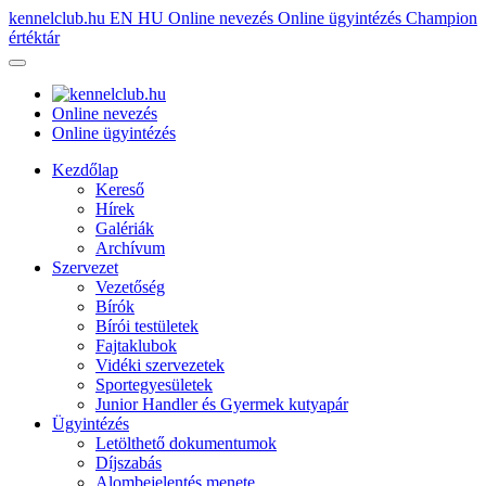
kennelclub.hu
EN
HU
Online nevezés
Online ügyintézés
Champion
értéktár
Online nevezés
Online ügyintézés
Kezdőlap
Kereső
Hírek
Galériák
Archívum
Szervezet
Vezetőség
Bírók
Bírói testületek
Fajtaklubok
Vidéki szervezetek
Sportegyesületek
Junior Handler és Gyermek kutyapár
Ügyintézés
Letölthető dokumentumok
Díjszabás
Alombejelentés menete