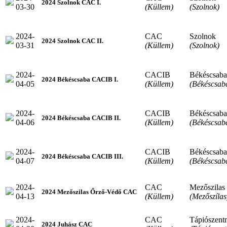
2024 Szolnok CAC I.
03-30
(Küllem)
(Szolnok)
2024-
CAC
Szolnok
2024 Szolnok CAC II.
03-31
(Küllem)
(Szolnok)
2024-
CACIB
Békéscsaba
2024 Békéscsaba CACIB I.
04-05
(Küllem)
(Békéscsab
2024-
CACIB
Békéscsaba
2024 Békéscsaba CACIB II.
04-06
(Küllem)
(Békéscsab
2024-
CACIB
Békéscsaba
2024 Békéscsaba CACIB III.
04-07
(Küllem)
(Békéscsab
2024-
CAC
Mezőszilas
2024 Mezőszilas Őrző-Védő CAC
04-13
(Küllem)
(Mezőszílas
2024-
CAC
Tápiószent
2024 Juhász CAC