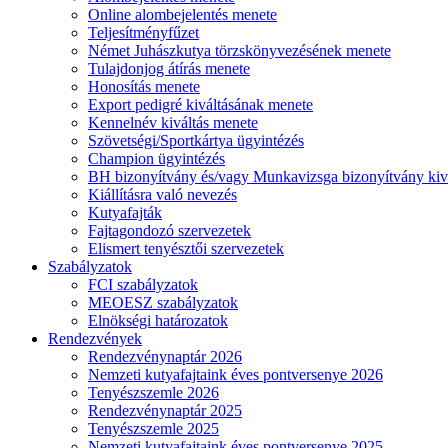
Online alombejelentés menete
Teljesítményfűzet
Német Juhászkutya törzskönyvezésének menete
Tulajdonjog átírás menete
Honosítás menete
Export pedigré kiváltásának menete
Kennelnév kiváltás menete
Szövetségi/Sportkártya ügyintézés
Champion ügyintézés
BH bizonyítvány és/vagy Munkavizsga bizonyítvány kiv
Kiállításra való nevezés
Kutyafajták
Fajtagondozó szervezetek
Elismert tenyésztői szervezetek
Szabályzatok
FCI szabályzatok
MEOESZ szabályzatok
Elnökségi határozatok
Rendezvények
Rendezvénynaptár 2026
Nemzeti kutyafajtaink éves pontversenye 2026
Tenyészszemle 2026
Rendezvénynaptár 2025
Tenyészszemle 2025
Nemzeti kutyafajtaink éves pontversenye 2025