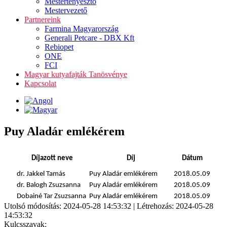
Mestertenyésztő
Mestervezető
Partnereink
Farmina Magyarország
Generali Petcare - DBX Kft
Rebiopet
ONE
FCI
Magyar kutyafajták Tanösvénye
Kapcsolat
Puy Aladár emlékérem
Díjazott neve
Díj
Dátum
dr. Jakkel Tamás
Puy Aladár emlékérem
2018.05.09
dr. Balogh Zsuzsanna
Puy Aladár emlékérem
2018.05.09
Dobainé Tar Zsuzsanna
Puy Aladár emlékérem
2018.05.09
Utolsó módosítás: 2024-05-28 14:53:32 | Létrehozás: 2024-05-28
14:53:32
Kulcsszavak: