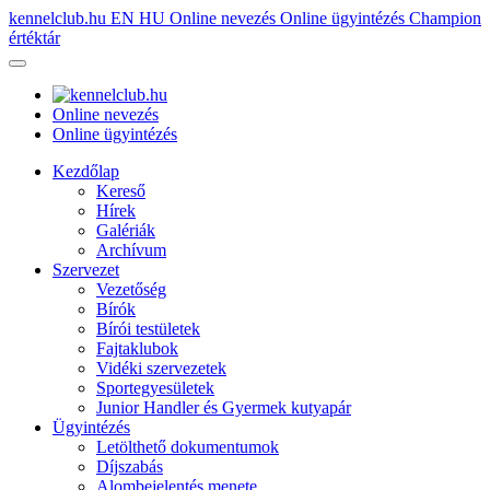
kennelclub.hu
EN
HU
Online nevezés
Online ügyintézés
Champion
értéktár
Online nevezés
Online ügyintézés
Kezdőlap
Kereső
Hírek
Galériák
Archívum
Szervezet
Vezetőség
Bírók
Bírói testületek
Fajtaklubok
Vidéki szervezetek
Sportegyesületek
Junior Handler és Gyermek kutyapár
Ügyintézés
Letölthető dokumentumok
Díjszabás
Alombejelentés menete