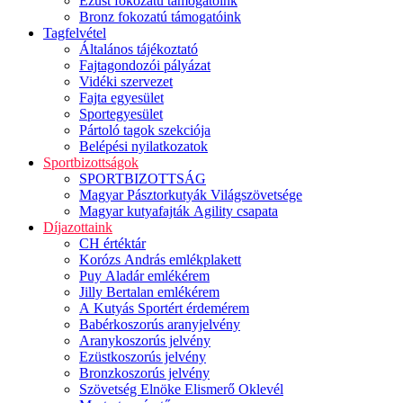
Ezüst fokozatú támogatóink
Bronz fokozatú támogatóink
Tagfelvétel
Általános tájékoztató
Fajtagondozói pályázat
Vidéki szervezet
Fajta egyesület
Sportegyesület
Pártoló tagok szekciója
Belépési nyilatkozatok
Sportbizottságok
SPORTBIZOTTSÁG
Magyar Pásztorkutyák Világszövetsége
Magyar kutyafajták Agility csapata
Díjazottaink
CH értéktár
Korózs András emlékplakett
Puy Aladár emlékérem
Jilly Bertalan emlékérem
A Kutyás Sportért érdemérem
Babérkoszorús aranyjelvény
Aranykoszorús jelvény
Ezüstkoszorús jelvény
Bronzkoszorús jelvény
Szövetség Elnöke Elismerő Oklevél