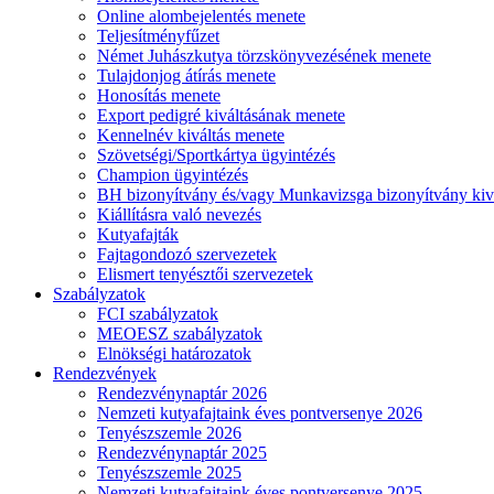
Online alombejelentés menete
Teljesítményfűzet
Német Juhászkutya törzskönyvezésének menete
Tulajdonjog átírás menete
Honosítás menete
Export pedigré kiváltásának menete
Kennelnév kiváltás menete
Szövetségi/Sportkártya ügyintézés
Champion ügyintézés
BH bizonyítvány és/vagy Munkavizsga bizonyítvány kiv
Kiállításra való nevezés
Kutyafajták
Fajtagondozó szervezetek
Elismert tenyésztői szervezetek
Szabályzatok
FCI szabályzatok
MEOESZ szabályzatok
Elnökségi határozatok
Rendezvények
Rendezvénynaptár 2026
Nemzeti kutyafajtaink éves pontversenye 2026
Tenyészszemle 2026
Rendezvénynaptár 2025
Tenyészszemle 2025
Nemzeti kutyafajtaink éves pontversenye 2025