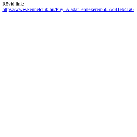
Rövid link:
https://www.kennelclub.hu/Puy_Aladar_emlekerem6655d41eb41a6