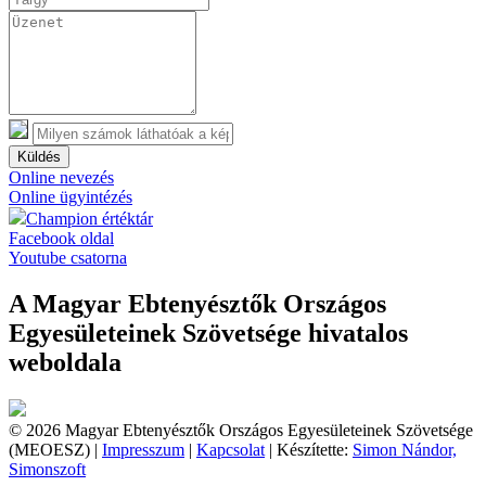
Küldés
Online nevezés
Online ügyintézés
Champion értéktár
Facebook oldal
Youtube csatorna
A Magyar Ebtenyésztők Országos
Egyesületeinek Szövetsége hivatalos
weboldala
© 2026 Magyar Ebtenyésztők Országos Egyesületeinek Szövetsége
(MEOESZ) |
Impresszum
|
Kapcsolat
| Készítette:
Simon Nándor,
Simonszoft