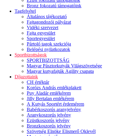
Ezüst fokozatú támogatóink
Bronz fokozatú támogatóink
Tagfelvétel
Általános tájékoztató
Fajtagondozói pályázat
Vidéki szervezet
Fajta egyesület
Sportegyesület
Pártoló tagok szekciója
Belépési nyilatkozatok
Sportbizottságok
SPORTBIZOTTSÁG
Magyar Pásztorkutyák Világszövetsége
Magyar kutyafajták Agility csapata
Díjazottaink
CH értéktár
Korózs András emlékplakett
Puy Aladár emlékérem
Jilly Bertalan emlékérem
A Kutyás Sportért érdemérem
Babérkoszorús aranyjelvény
Aranykoszorús jelvény
Ezüstkoszorús jelvény
Bronzkoszorús jelvény
Szövetség Elnöke Elismerő Oklevél