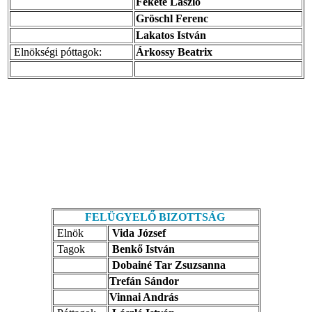
Fekete László
Gröschl Ferenc
Lakatos István
Elnökségi póttagok:
Árkossy Beatrix
FELÜGYELŐ BIZOTTSÁG
Elnök
Vida József
Tagok
Benkő István
Dobainé Tar Zsuzsanna
Trefán Sándor
Vinnai András