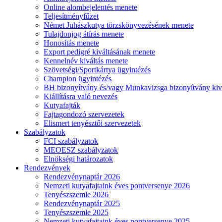
Online alombejelentés menete
Teljesítményfűzet
Német Juhászkutya törzskönyvezésének menete
Tulajdonjog átírás menete
Honosítás menete
Export pedigré kiváltásának menete
Kennelnév kiváltás menete
Szövetségi/Sportkártya ügyintézés
Champion ügyintézés
BH bizonyítvány és/vagy Munkavizsga bizonyítvány kiv
Kiállításra való nevezés
Kutyafajták
Fajtagondozó szervezetek
Elismert tenyésztői szervezetek
Szabályzatok
FCI szabályzatok
MEOESZ szabályzatok
Elnökségi határozatok
Rendezvények
Rendezvénynaptár 2026
Nemzeti kutyafajtaink éves pontversenye 2026
Tenyészszemle 2026
Rendezvénynaptár 2025
Tenyészszemle 2025
Nemzeti kutyafajtaink éves pontversenye 2025