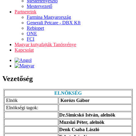
Mestertenyésztő
Mestervezető
Partnereink
Farmina Magyarország
Generali Petcare - DBX Kft
Rebiopet
ONE
FCI
Magyar kutyafajták Tanösvénye
Kapcsolat
Vezetőség
ELNÖKSÉG
Elnök
Korózs Gábor
Elnökségi tagok:
Dr.Simicskó István, alelnök
Muzslai Péter, alelnök
Denk Csaba László