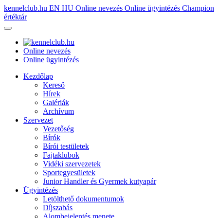
kennelclub.hu
EN
HU
Online nevezés
Online ügyintézés
Champion
értéktár
Online nevezés
Online ügyintézés
Kezdőlap
Kereső
Hírek
Galériák
Archívum
Szervezet
Vezetőség
Bírók
Bírói testületek
Fajtaklubok
Vidéki szervezetek
Sportegyesületek
Junior Handler és Gyermek kutyapár
Ügyintézés
Letölthető dokumentumok
Díjszabás
Alombejelentés menete