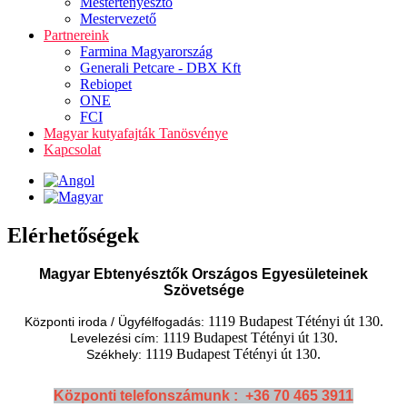
Mestertenyésztő
Mestervezető
Partnereink
Farmina Magyarország
Generali Petcare - DBX Kft
Rebiopet
ONE
FCI
Magyar kutyafajták Tanösvénye
Kapcsolat
Elérhetőségek
Magyar Ebtenyésztők Országos Egyesületeinek
Szövetsége
1119 Budapest Tétényi út 130.
Központi iroda / Ügyfélfogadás:
1119 Budapest Tétényi út 130.
Levelezési cím:
1119 Budapest Tétényi út 130.
Székhely:
Központi telefonszámunk : +36 70 465 3911