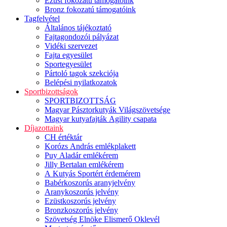
Ezüst fokozatú támogatóink
Bronz fokozatú támogatóink
Tagfelvétel
Általános tájékoztató
Fajtagondozói pályázat
Vidéki szervezet
Fajta egyesület
Sportegyesület
Pártoló tagok szekciója
Belépési nyilatkozatok
Sportbizottságok
SPORTBIZOTTSÁG
Magyar Pásztorkutyák Világszövetsége
Magyar kutyafajták Agility csapata
Díjazottaink
CH értéktár
Korózs András emlékplakett
Puy Aladár emlékérem
Jilly Bertalan emlékérem
A Kutyás Sportért érdemérem
Babérkoszorús aranyjelvény
Aranykoszorús jelvény
Ezüstkoszorús jelvény
Bronzkoszorús jelvény
Szövetség Elnöke Elismerő Oklevél