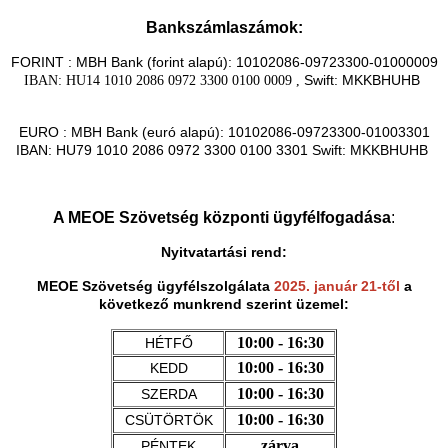
Bankszámlaszámok:
FORINT : MBH Bank (forint alapú): 10102086-09723300-01000009
Swift: MKKBHUHB
IBAN: HU14 1010 2086 0972 3300 0100 0009 ,
EURO : MBH Bank (euró alapú): 10102086-09723300-01003301
IBAN: HU79 1010 2086 0972 3300 0100 3301 Swift: MKKBHUHB
A MEOE Szövetség központi ügyfélfogadása
:
Nyitvatartási rend:
MEOE Szövetség ügyfélszolgálata
2025. január 21-től
a
következő munkrend szerint üzemel:
10:00 - 16:30
HÉTFŐ
10:00 - 16:30
KEDD
10:00 - 16:30
SZERDA
10:00 - 16:30
CSÜTÖRTÖK
zárva
PÉNTEK