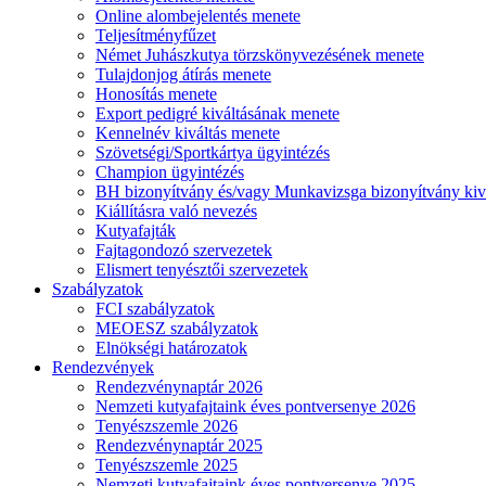
Online alombejelentés menete
Teljesítményfűzet
Német Juhászkutya törzskönyvezésének menete
Tulajdonjog átírás menete
Honosítás menete
Export pedigré kiváltásának menete
Kennelnév kiváltás menete
Szövetségi/Sportkártya ügyintézés
Champion ügyintézés
BH bizonyítvány és/vagy Munkavizsga bizonyítvány kiv
Kiállításra való nevezés
Kutyafajták
Fajtagondozó szervezetek
Elismert tenyésztői szervezetek
Szabályzatok
FCI szabályzatok
MEOESZ szabályzatok
Elnökségi határozatok
Rendezvények
Rendezvénynaptár 2026
Nemzeti kutyafajtaink éves pontversenye 2026
Tenyészszemle 2026
Rendezvénynaptár 2025
Tenyészszemle 2025
Nemzeti kutyafajtaink éves pontversenye 2025