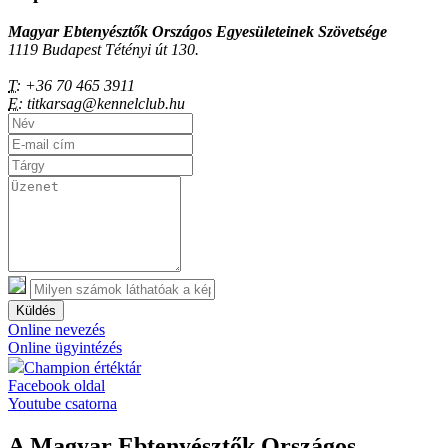
Magyar Ebtenyésztők Országos Egyesületeinek Szövetsége
1119 Budapest Tétényi út 130.
T:
+36 70 465 3911
E:
titkarsag@kennelclub.hu
Küldés
Online nevezés
Online ügyintézés
Champion értéktár
Facebook oldal
Youtube csatorna
A Magyar Ebtenyésztők Országos