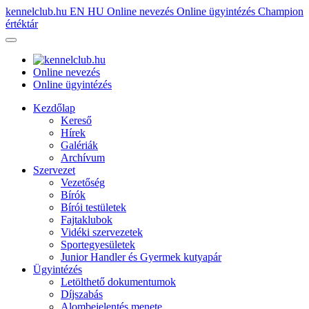
kennelclub.hu
EN
HU
Online nevezés
Online ügyintézés
Champion
értéktár
Online nevezés
Online ügyintézés
Kezdőlap
Kereső
Hírek
Galériák
Archívum
Szervezet
Vezetőség
Bírók
Bírói testületek
Fajtaklubok
Vidéki szervezetek
Sportegyesületek
Junior Handler és Gyermek kutyapár
Ügyintézés
Letölthető dokumentumok
Díjszabás
Alombejelentés menete