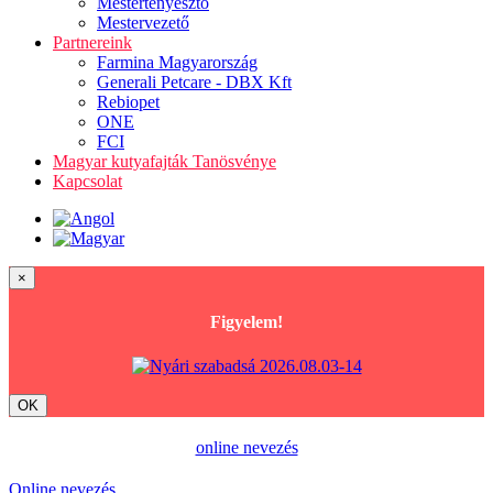
Mestertenyésztő
Mestervezető
Partnereink
Farmina Magyarország
Generali Petcare - DBX Kft
Rebiopet
ONE
FCI
Magyar kutyafajták Tanösvénye
Kapcsolat
×
Figyelem!
OK
online nevezés
Online nevezés