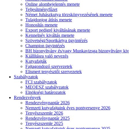
Online alombejelentés menete
Teljesítményfűzet
Német Juhászkutya törzskönyvezésének menete
Tulajdonjog átírás menete
Honosítás menete
Export pedigré kiváltásának menete
Kennelnév kiváltás menete
Szövetségi/Sportkártya ügyintézés
Champion ügyintézés
BH bizonyítvány és/vagy Munkavizsga bizonyítvány kiv
Kiállításra való nevezés
Kutyafajták
Fajtagondozó szervezetek
Elismert tenyésztői szervezetek
Szabályzatok
FCI szabályzatok
MEOESZ szabályzatok
Elnökségi határozatok
Rendezvények
Rendezvénynaptár 2026
Nemzeti kutyafajtaink éves pontversenye 2026
Tenyészszemle 2026
Rendezvénynaptár 2025
Tenyészszemle 2025
Nemzeti kutyafajtaink éves pontversenye 2025