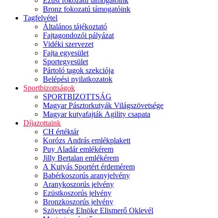
Ezüst fokozatú támogatóink
Bronz fokozatú támogatóink
Tagfelvétel
Általános tájékoztató
Fajtagondozói pályázat
Vidéki szervezet
Fajta egyesület
Sportegyesület
Pártoló tagok szekciója
Belépési nyilatkozatok
Sportbizottságok
SPORTBIZOTTSÁG
Magyar Pásztorkutyák Világszövetsége
Magyar kutyafajták Agility csapata
Díjazottaink
CH értéktár
Korózs András emlékplakett
Puy Aladár emlékérem
Jilly Bertalan emlékérem
A Kutyás Sportért érdemérem
Babérkoszorús aranyjelvény
Aranykoszorús jelvény
Ezüstkoszorús jelvény
Bronzkoszorús jelvény
Szövetség Elnöke Elismerő Oklevél