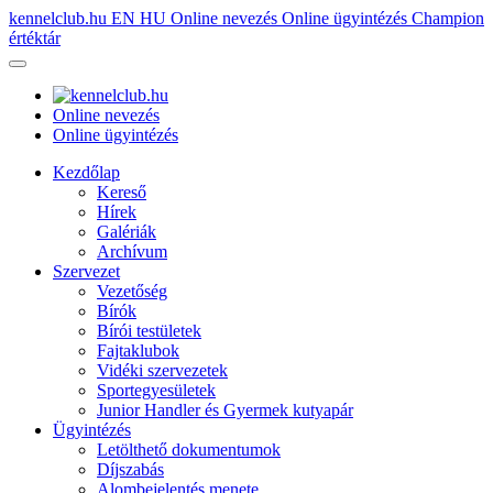
kennelclub.hu
EN
HU
Online nevezés
Online ügyintézés
Champion
értéktár
Online nevezés
Online ügyintézés
Kezdőlap
Kereső
Hírek
Galériák
Archívum
Szervezet
Vezetőség
Bírók
Bírói testületek
Fajtaklubok
Vidéki szervezetek
Sportegyesületek
Junior Handler és Gyermek kutyapár
Ügyintézés
Letölthető dokumentumok
Díjszabás
Alombejelentés menete