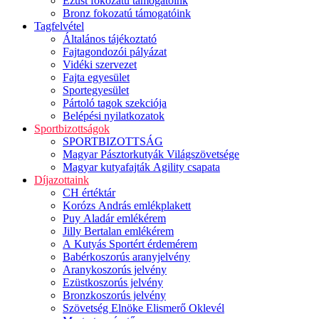
Ezüst fokozatú támogatóink
Bronz fokozatú támogatóink
Tagfelvétel
Általános tájékoztató
Fajtagondozói pályázat
Vidéki szervezet
Fajta egyesület
Sportegyesület
Pártoló tagok szekciója
Belépési nyilatkozatok
Sportbizottságok
SPORTBIZOTTSÁG
Magyar Pásztorkutyák Világszövetsége
Magyar kutyafajták Agility csapata
Díjazottaink
CH értéktár
Korózs András emlékplakett
Puy Aladár emlékérem
Jilly Bertalan emlékérem
A Kutyás Sportért érdemérem
Babérkoszorús aranyjelvény
Aranykoszorús jelvény
Ezüstkoszorús jelvény
Bronzkoszorús jelvény
Szövetség Elnöke Elismerő Oklevél