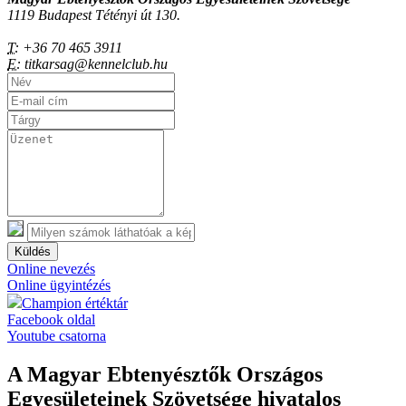
1119 Budapest Tétényi út 130.
T:
+36 70 465 3911
E:
titkarsag@kennelclub.hu
Küldés
Online nevezés
Online ügyintézés
Champion értéktár
Facebook oldal
Youtube csatorna
A Magyar Ebtenyésztők Országos
Egyesületeinek Szövetsége hivatalos