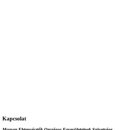
Kapcsolat
Magyar Ebtenyésztők Országos Egyesületeinek Szövetsége