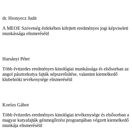
dr. Hronyecz Judit
A MEOE Szövetség érdekében kifejtett eredményes jogi képviseleti
munkássága elismeréséül
Harsányi Péter
Több évtizedes eredményes kinológiai munkássága és elsősorban az
angol pásztorkutya fajták népszerűsítése, valamint kiemelkedő
klubelnöki tevékenysége elismeréséül
Korózs Gábor
Több évtizedes eredményes kinológiai tevékenysége és elsősorban a
magyar kutyafajták génmegőrzési programjában végzett kiemelkedő
munkája elismeréséül