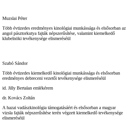
Muzslai Péter
Több évtizedes eredményes kinológiai munkássága és elsősorban az
angol pásztorkutya fajták népszerűsítése, valamint kiemelkedő
klubelnöki tevékenysége elismeréséül
Szabó Sándor
Több évtizedes kiemelkedő kinológiai munkássága és elsősorban
eredményes debreceni vezetői tevékenysége elismeréséül
id. Jilly Bertalan emlékérem
dr. Kovács Zoltán
A hazai vadászkinológia támogatásáért és elsősorban a magyar
vizsla fajták népszerűsítése terén végzett kiemelkedő tevékenysége
elismeréséül