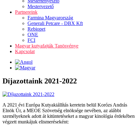
Mestertenyésztő
Mestervezető
Partnereink
Farmina Magyarország
Generali Petcare - DBX Kft
Rebiopet
ONE
FCI
Magyar kutyafajták Tanösvénye
Kapcsolat
Díjazottaink 2021-2022
A 2021 évi Európa Kutyakiállítás keretein belül Korózs András
Elnök Úr, a MEOE Szövetség elnöksége nevében, az alábbi
személyeknek adott át kitüntetéseket a magyar kinológia érdekében
végzett munkájuk elismeréseként: