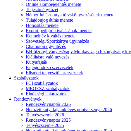
Online alombejelentés menete
Teljesítményfűzet
Német Juhászkutya törzskönyvezésének menete
Tulajdonjog átírás menete
Honosítás menete
Export pedigré kiváltásának menete
Kennelnév kiváltás menete
Szövetségi/Sportkártya ügyintézés
Champion ügyintézés
BH bizonyítvány és/vagy Munkavizsga bizonyítvány kiv
Kiállításra való nevezés
Kutyafajták
Fajtagondozó szervezetek
Elismert tenyésztői szervezetek
Szabályzatok
FCI szabályzatok
MEOESZ szabályzatok
Elnökségi határozatok
Rendezvények
Rendezvénynaptár 2026
Nemzeti kutyafajtaink éves pontversenye 2026
Tenyészszemle 2026
Rendezvénynaptár 2025
Tenyészszemle 2025
Nemzeti kutyafajtaink éves pontversenye 2025