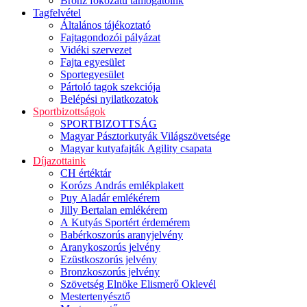
Bronz fokozatú támogatóink
Tagfelvétel
Általános tájékoztató
Fajtagondozói pályázat
Vidéki szervezet
Fajta egyesület
Sportegyesület
Pártoló tagok szekciója
Belépési nyilatkozatok
Sportbizottságok
SPORTBIZOTTSÁG
Magyar Pásztorkutyák Világszövetsége
Magyar kutyafajták Agility csapata
Díjazottaink
CH értéktár
Korózs András emlékplakett
Puy Aladár emlékérem
Jilly Bertalan emlékérem
A Kutyás Sportért érdemérem
Babérkoszorús aranyjelvény
Aranykoszorús jelvény
Ezüstkoszorús jelvény
Bronzkoszorús jelvény
Szövetség Elnöke Elismerő Oklevél
Mestertenyésztő