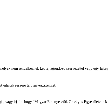
melyek nem rendelkeznek két fajtagondozó szervezettel vagy egy fajt
afajták részére tart tenyészszemlét:
dozója, vagy írja be hogy "Magyar Ebtenyésztők Országos Egyesületeinek 