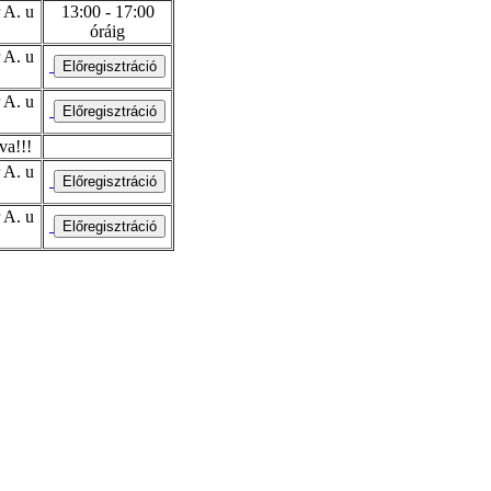
 A. u
13:00 - 17:00
óráig
 A. u
 A. u
va!!!
 A. u
 A. u