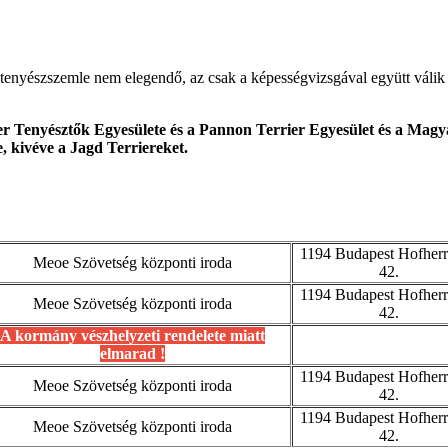
tenyészszemle nem elegendő, az csak a képességvizsgával együtt válik 
r Tenyésztők Egyesülete és a Pannon Terrier Egyesület és a Magya
e, kivéve a Jagd Terriereket.
1194 Budapest Hofherr
Meoe Szövetség központi iroda
42.
1194 Budapest Hofherr
Meoe Szövetség központi iroda
42.
A kormány vészhelyzeti rendelete miatt
elmarad !
1194 Budapest Hofherr
Meoe Szövetség központi iroda
42.
1194 Budapest Hofherr
Meoe Szövetség központi iroda
42.