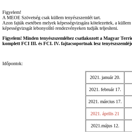
Figyelem!
A MEOE Szövetség csak küllem tenyészszemlét tart.
Azon fajták esetében melyek képességvizsgára kötelezettek, a küllem 
képességvizsgát lebonyolító rendezvényeken tudják teljesíteni.
Figyelem! Minden tenyészszemléhez csatlakozott a Magyar Terrie
komplett FCI III. és FCI. IV. fajtacsoportnak lesz tenyészszemléj
Időpontok:
2021. január 20.
2021. február 17.
2021. március 17.
2021. április 21
2021.május 12.