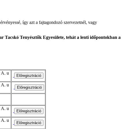
érvényessé, így azt a fajtagondozó szervezetnél, vagy
r Tacskó Tenyésztők Egyesülete, tehát a lenti időpontokban a
 A. u
 A. u
 A. u
 A. u