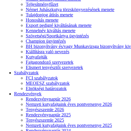
Teljesítményfűzet
Német Juhászkutya törzskönyvezésének menete
Tulajdonjog átírás menete
Honosítás menete
Export pedigré kiváltásának menete
Kennelnév kiváltás menete
Szövetségi/Sportkártya ügyintézés
Champion ügyintézés
BH bizonyítvány és/vagy Munkavizsga bizonyítvány kiv
Kiállításra való nevezés
Kutyafajták
Fajtagondozó szervezetek
Elismert tenyésztői szervezetek
Szabályzatok
FCI szabályzatok
MEOESZ szabályzatok
Elnökségi határozatok
Rendezvények
Rendezvénynaptár 2026
Nemzeti kutyafajtaink éves pontversenye 2026
Tenyészszemle 2026
Rendezvénynaptár 2025
Tenyészszemle 2025
Nemzeti kutyafajtaink éves pontversenye 2025
Rendezvénynaptár 2024