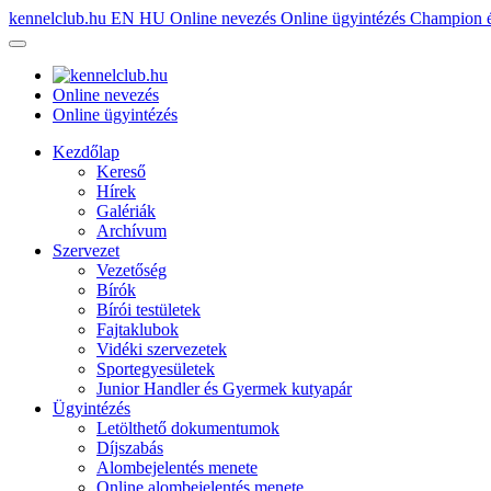
kennelclub.hu
EN
HU
Online nevezés
Online ügyintézés
Champion é
Online nevezés
Online ügyintézés
Kezdőlap
Kereső
Hírek
Galériák
Archívum
Szervezet
Vezetőség
Bírók
Bírói testületek
Fajtaklubok
Vidéki szervezetek
Sportegyesületek
Junior Handler és Gyermek kutyapár
Ügyintézés
Letölthető dokumentumok
Díjszabás
Alombejelentés menete
Online alombejelentés menete