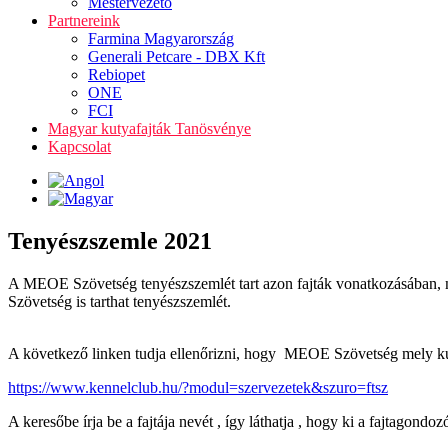
Mestervezető
Partnereink
Farmina Magyarország
Generali Petcare - DBX Kft
Rebiopet
ONE
FCI
Magyar kutyafajták Tanösvénye
Kapcsolat
Tenyészszemle 2021
A MEOE Szövetség tenyészszemlét tart azon fajták vonatkozásában, 
Szövetség is tarthat tenyészszemlét.
A következő linken tudja ellenőrizni, hogy MEOE Szövetség mely kuty
https://www.kennelclub.hu/?modul=szervezetek&szuro=ftsz
A keresőbe írja be a fajtája nevét , így láthatja , hogy ki a fajtagon