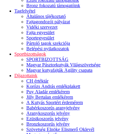
Ezüst fokozatú támogatóink
Bronz fokozatú támogatóink
Tagfelvétel
Általános tájékoztató
Fajtagondozói pályázat
Vidéki szervezet
Fajta egyesület
Sportegyesület
Pártoló tagok szekciója
Belépési nyilatkozatok
Sportbizottságok
SPORTBIZOTTSÁG
Magyar Pásztorkutyák Világszövetsége
Magyar kutyafajták Agility csapata
Díjazottaink
CH értéktár
Korózs András emlékplakett
Puy Aladár emlékérem
Jilly Bertalan emlékérem
A Kutyás Sportért érdemérem
Babérkoszorús aranyjelvény
Aranykoszorús jelvény
Ezüstkoszorús jelvény
Bronzkoszorús jelvény
Szövetség Elnöke Elismerő Oklevél