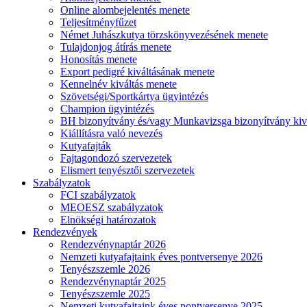
Online alombejelentés menete
Teljesítményfűzet
Német Juhászkutya törzskönyvezésének menete
Tulajdonjog átírás menete
Honosítás menete
Export pedigré kiváltásának menete
Kennelnév kiváltás menete
Szövetségi/Sportkártya ügyintézés
Champion ügyintézés
BH bizonyítvány és/vagy Munkavizsga bizonyítvány kiv
Kiállításra való nevezés
Kutyafajták
Fajtagondozó szervezetek
Elismert tenyésztői szervezetek
Szabályzatok
FCI szabályzatok
MEOESZ szabályzatok
Elnökségi határozatok
Rendezvények
Rendezvénynaptár 2026
Nemzeti kutyafajtaink éves pontversenye 2026
Tenyészszemle 2026
Rendezvénynaptár 2025
Tenyészszemle 2025
Nemzeti kutyafajtaink éves pontversenye 2025