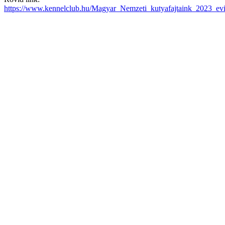
https://www.kennelclub.hu/Magyar_Nemzeti_kutyafajtaink_2023_ev