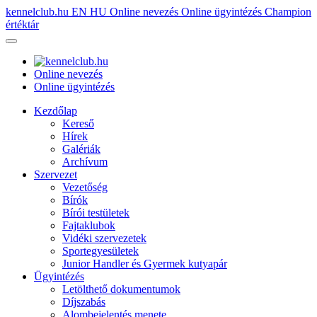
kennelclub.hu
EN
HU
Online nevezés
Online ügyintézés
Champion
értéktár
Online nevezés
Online ügyintézés
Kezdőlap
Kereső
Hírek
Galériák
Archívum
Szervezet
Vezetőség
Bírók
Bírói testületek
Fajtaklubok
Vidéki szervezetek
Sportegyesületek
Junior Handler és Gyermek kutyapár
Ügyintézés
Letölthető dokumentumok
Díjszabás
Alombejelentés menete