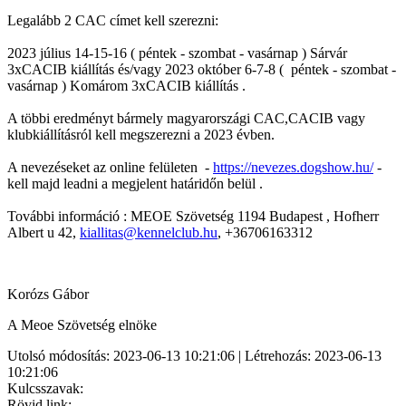
Legalább 2 CAC címet kell szerezni:
2023 július 14-15-16 ( péntek - szombat - vasárnap ) Sárvár
3xCACIB kiállítás és/vagy 2023 október 6-7-8 ( péntek - szombat -
vasárnap ) Komárom 3xCACIB kiállítás .
A többi eredményt bármely magyarországi CAC,CACIB vagy
klubkiállításról kell megszerezni a 2023 évben.
A nevezéseket az online felületen -
https://nevezes.dogshow.hu/
-
kell majd leadni a megjelent határidőn belül .
További információ : MEOE Szövetség 1194 Budapest , Hofherr
Albert u 42,
kiallitas@kennelclub.hu
, +36706163312
Korózs Gábor
A Meoe Szövetség elnöke
Utolsó módosítás: 2023-06-13 10:21:06 | Létrehozás: 2023-06-13
10:21:06
Kulcsszavak:
Rövid link: