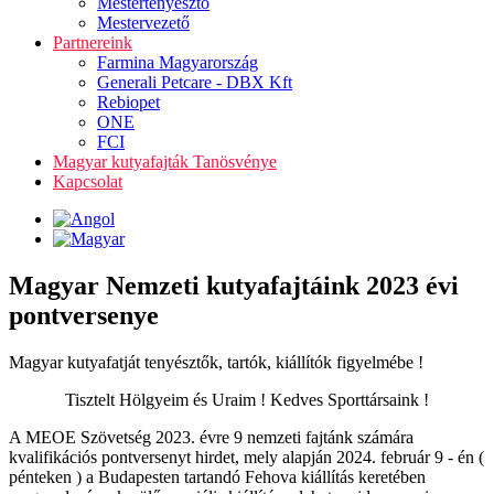
Mestertenyésztő
Mestervezető
Partnereink
Farmina Magyarország
Generali Petcare - DBX Kft
Rebiopet
ONE
FCI
Magyar kutyafajták Tanösvénye
Kapcsolat
Magyar Nemzeti kutyafajtáink 2023 évi
pontversenye
Magyar kutyafatját tenyésztők, tartók, kiállítók figyelmébe !
Tisztelt Hölgyeim és Uraim ! Kedves Sporttársaink !
A MEOE Szövetség 2023. évre 9 nemzeti fajtánk számára
kvalifikációs pontversenyt hirdet, mely alapján 2024. február 9 - én (
pénteken ) a Budapesten tartandó Fehova kiállítás keretében