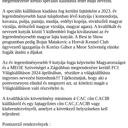
megrendezésre kerülő speciális kiállításra lehet majd nevezni.
A speciális kiállításon kiadásra fog kerülni fajtánként a 2023. év
legeredményesebb hazai tulajdonban lévő kutyája ( komondorja,
kuvasza, pulija, pumija, mudija, erdélyi kopója, rövidszőrű magyar
vizslája, drótszőrű magyar vizslája, magyar agara). A kvalifikált és
nevezett kutyák közül 5 küllembíró fogja kiválasztani az év
legeredményesebb magyar fajta kutyáit. A Best in Show
programban pedig Bojan Matakovic a Horvát Kennel Club
ügyvezető igazgatója és Korózs Gábor a Meoe Szövetség elnöke
fogják átadni a díjakat.
Az év legeredményesebb 9 kutyája fogja képviselni Magyarországot
és a MEOE Szövetséget a Zágrábban megrendezésre kerülő FCI
Világkiállításon 2024 áprilisában, részükre a világkiállításra
ingyenes nevezést biztosítunk!!! Tájékoztatjuk, hogy aki a
pontversenyen elindul és megnyeri azt, az kötelezi magát a
Világkiállításon való részvételre is.
A kvalifikációs követelmény minimum 4 CAC cím CACIB
kiállításról és egy fajtagyőztes cím CAC,CACIB vagy
klubrendezvényről, amelyet a következő helyszíneken kell
teljesíteni:
Pontszerző rendezvények :