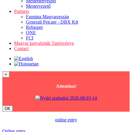
Mestertenyésztő
Mestervezető
Partners
Farmina Magyarország
Generali Petcare - DBX Kft
Rebiopet
ONE
FCI
Magyar kutyafajták Tanösvénye
Contact
×
Attention!
OK
online entry
Online entry