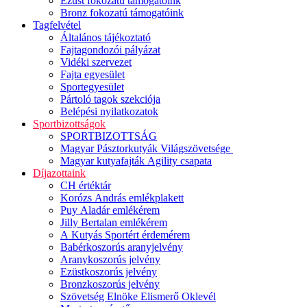
Ezüst fokozatú támogatóink
Bronz fokozatú támogatóink
Tagfelvétel
Általános tájékoztató
Fajtagondozói pályázat
Vidéki szervezet
Fajta egyesület
Sportegyesület
Pártoló tagok szekciója
Belépési nyilatkozatok
Sportbizottságok
SPORTBIZOTTSÁG
Magyar Pásztorkutyák Világszövetsége
Magyar kutyafajták Agility csapata
Díjazottaink
CH értéktár
Korózs András emlékplakett
Puy Aladár emlékérem
Jilly Bertalan emlékérem
A Kutyás Sportért érdemérem
Babérkoszorús aranyjelvény
Aranykoszorús jelvény
Ezüstkoszorús jelvény
Bronzkoszorús jelvény
Szövetség Elnöke Elismerő Oklevél