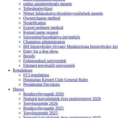
online alombejelentés menete
Teljesítményfüzet
Német Juhászkutya törzskönyvezésének menete
Ownerchange method
Nostrification
Export pedigree method
Kennel name request
Szövetségi/Sportkártya ügyintézés
Champion administration
BH bizonyítvány és/vagy Munkavizsga bizonyítvány kiv
Entry for a dog show
Breeds
Fajtagondozó szervezetek
Elismert tenyésztői szervezetek
Regulations
FCI regulations
Hungarian Kennel Club General Rules
Presidential Decisions
Shows
Rendezvénynaptár 2026
Nemzeti kutyafajtaink éves pontversenye 2026
Tenyészszemle 2026
Rendezvénynaptár 2025
Tenyészszemle 2025
Nemzeti kutyafajtaink éves pontversenye 2025