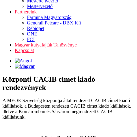
Mestertenyésztő
Mestervezető
Partnereink
Farmina Magyarország
Generali Petcare - DBX Kft
Rebiopet
ONE
FCI
Magyar kutyafajták Tanösvénye
Kapcsolat
Központi CACIB címet kiadó
rendezvények
A MEOE Szövetség központja által rendezett CACIB címet kiadó
kiállítások, a Budapesten rendezett CACIB címet kiadó kiállítások,
illetve a Komáromban és Sárváron megrendezett CACIB
kiállításunk.