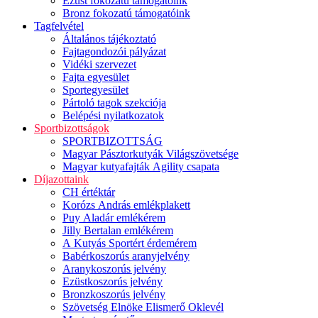
Ezüst fokozatú támogatóink
Bronz fokozatú támogatóink
Tagfelvétel
Általános tájékoztató
Fajtagondozói pályázat
Vidéki szervezet
Fajta egyesület
Sportegyesület
Pártoló tagok szekciója
Belépési nyilatkozatok
Sportbizottságok
SPORTBIZOTTSÁG
Magyar Pásztorkutyák Világszövetsége
Magyar kutyafajták Agility csapata
Díjazottaink
CH értéktár
Korózs András emlékplakett
Puy Aladár emlékérem
Jilly Bertalan emlékérem
A Kutyás Sportért érdemérem
Babérkoszorús aranyjelvény
Aranykoszorús jelvény
Ezüstkoszorús jelvény
Bronzkoszorús jelvény
Szövetség Elnöke Elismerő Oklevél