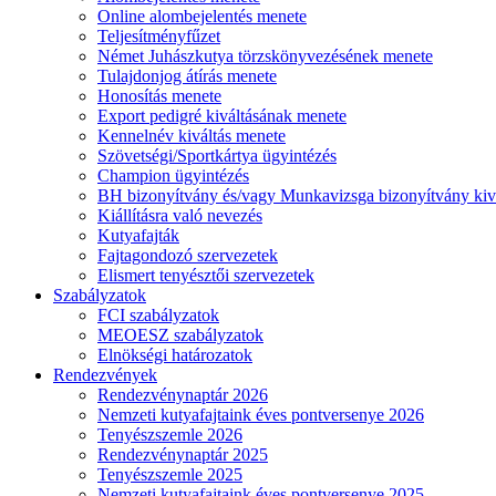
Online alombejelentés menete
Teljesítményfűzet
Német Juhászkutya törzskönyvezésének menete
Tulajdonjog átírás menete
Honosítás menete
Export pedigré kiváltásának menete
Kennelnév kiváltás menete
Szövetségi/Sportkártya ügyintézés
Champion ügyintézés
BH bizonyítvány és/vagy Munkavizsga bizonyítvány kiv
Kiállításra való nevezés
Kutyafajták
Fajtagondozó szervezetek
Elismert tenyésztői szervezetek
Szabályzatok
FCI szabályzatok
MEOESZ szabályzatok
Elnökségi határozatok
Rendezvények
Rendezvénynaptár 2026
Nemzeti kutyafajtaink éves pontversenye 2026
Tenyészszemle 2026
Rendezvénynaptár 2025
Tenyészszemle 2025
Nemzeti kutyafajtaink éves pontversenye 2025