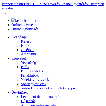
kennelclub.hu
EN
HU
Online nevezés
Online ügyintézés
Champion
értéktár
Online nevezés
Online ügyintézés
Kezdőlap
Kereső
Hírek
Galériák
Archívum
Szervezet
Vezetőség
Bírók
Bírói testületek
Fajtaklubok
Vidéki szervezetek
Sportegyesületek
Junior Handler és Gyermek kutyapár
Ügyintézés
Letölthető dokumentumok
Díjszabás
Alombejelentés menete