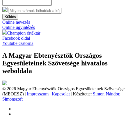
Küldés
Online nevezés
Online ügyintézés
Champion értéktár
Facebook oldal
Youtube csatorna
A Magyar Ebtenyésztők Országos
Egyesületeinek Szövetsége hivatalos
weboldala
© 2026 Magyar Ebtenyésztők Országos Egyesületeinek Szövetsége
(MEOESZ) |
Impresszum
|
Kapcsolat
| Készítette:
Simon Nándor,
Simonszoft