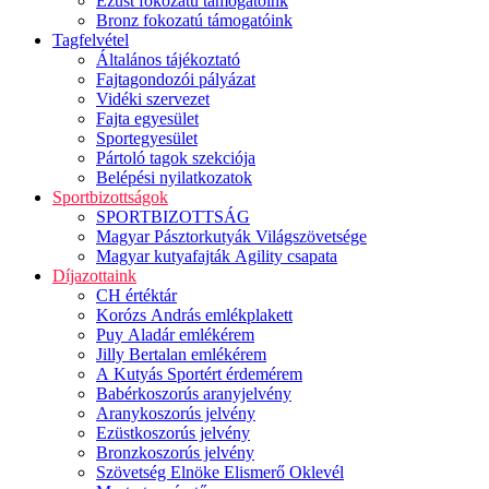
Ezüst fokozatú támogatóink
Bronz fokozatú támogatóink
Tagfelvétel
Általános tájékoztató
Fajtagondozói pályázat
Vidéki szervezet
Fajta egyesület
Sportegyesület
Pártoló tagok szekciója
Belépési nyilatkozatok
Sportbizottságok
SPORTBIZOTTSÁG
Magyar Pásztorkutyák Világszövetsége
Magyar kutyafajták Agility csapata
Díjazottaink
CH értéktár
Korózs András emlékplakett
Puy Aladár emlékérem
Jilly Bertalan emlékérem
A Kutyás Sportért érdemérem
Babérkoszorús aranyjelvény
Aranykoszorús jelvény
Ezüstkoszorús jelvény
Bronzkoszorús jelvény
Szövetség Elnöke Elismerő Oklevél