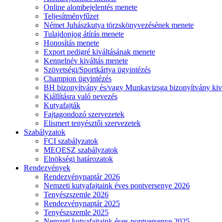
Online alombejelentés menete
Teljesítményfűzet
Német Juhászkutya törzskönyvezésének menete
Tulajdonjog átírás menete
Honosítás menete
Export pedigré kiváltásának menete
Kennelnév kiváltás menete
Szövetségi/Sportkártya ügyintézés
Champion ügyintézés
BH bizonyítvány és/vagy Munkavizsga bizonyítvány kiv
Kiállításra való nevezés
Kutyafajták
Fajtagondozó szervezetek
Elismert tenyésztői szervezetek
Szabályzatok
FCI szabályzatok
MEOESZ szabályzatok
Elnökségi határozatok
Rendezvények
Rendezvénynaptár 2026
Nemzeti kutyafajtaink éves pontversenye 2026
Tenyészszemle 2026
Rendezvénynaptár 2025
Tenyészszemle 2025
Nemzeti kutyafajtaink éves pontversenye 2025