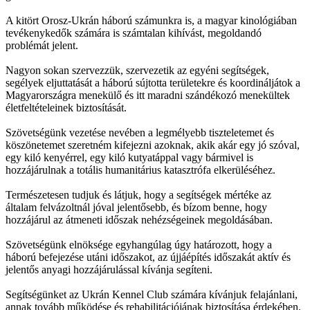
A kitört Orosz-Ukrán háború számunkra is, a magyar kinológiában
tevékenykedők számára is számtalan kihívást, megoldandó
problémát jelent.
Nagyon sokan szervezzük, szervezetik az egyéni segítségek,
segélyek eljuttatását a háború sújtotta területekre és koordináljátok a
Magyarországra menekülő és itt maradni szándékozó menekültek
életfeltételeinek biztosítását.
Szövetségünk vezetése nevében a legmélyebb tiszteletemet és
köszönetemet szeretném kifejezni azoknak, akik akár egy jó szóval,
egy kiló kenyérrel, egy kiló kutyatáppal vagy bármivel is
hozzájárulnak a totális humanitárius katasztrófa elkerüléséhez.
Természetesen tudjuk és látjuk, hogy a segítségek mértéke az
általam felvázoltnál jóval jelentősebb, és bízom benne, hogy
hozzájárul az átmeneti időszak nehézségeinek megoldásában.
Szövetségünk elnöksége egyhangúlag úgy határozott, hogy a
háború befejezése utáni időszakot, az újjáépítés időszakát aktív és
jelentős anyagi hozzájárulással kívánja segíteni.
Segítségünket az Ukrán Kennel Club számára kívánjuk felajánlani,
annak tovább működése és rehabilitációjának biztosítása érdekében.