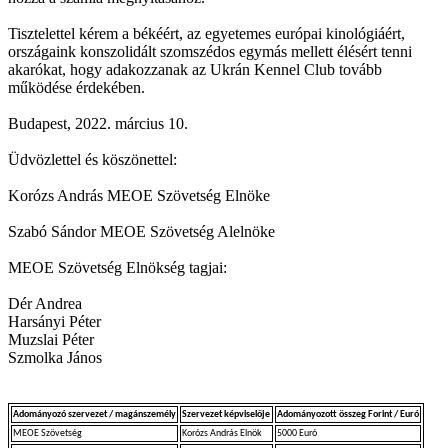
Tisztelettel kérem a békéért, az egyetemes európai kinológiáért,
országaink konszolidált szomszédos egymás mellett élésért tenni
akarókat, hogy adakozzanak az Ukrán Kennel Club tovább
működése érdekében.
Budapest, 2022. március 10.
Üdvözlettel és köszönettel:
Korózs András MEOE Szövetség Elnöke
Szabó Sándor MEOE Szövetség Alelnöke
MEOE Szövetség Elnökség tagjai:
Dér Andrea
Harsányi Péter
Muzslai Péter
Szmolka János
Adományozó szervezet / magánszemély
Szervezet képviselője
Adományozott összeg Forint / Euró
MEOE Szövetség
Korózs András Elnök
5000 Euró