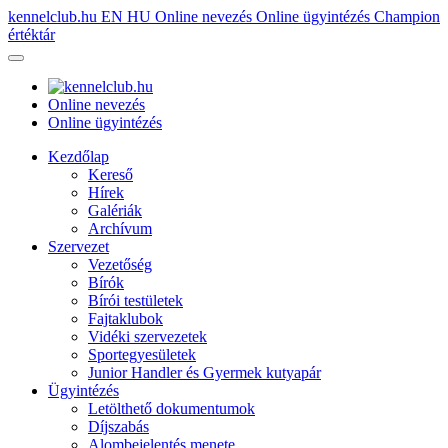
kennelclub.hu
EN
HU
Online nevezés
Online ügyintézés
Champion
értéktár
Online nevezés
Online ügyintézés
Kezdőlap
Kereső
Hírek
Galériák
Archívum
Szervezet
Vezetőség
Bírók
Bírói testületek
Fajtaklubok
Vidéki szervezetek
Sportegyesületek
Junior Handler és Gyermek kutyapár
Ügyintézés
Letölthető dokumentumok
Díjszabás
Alombejelentés menete