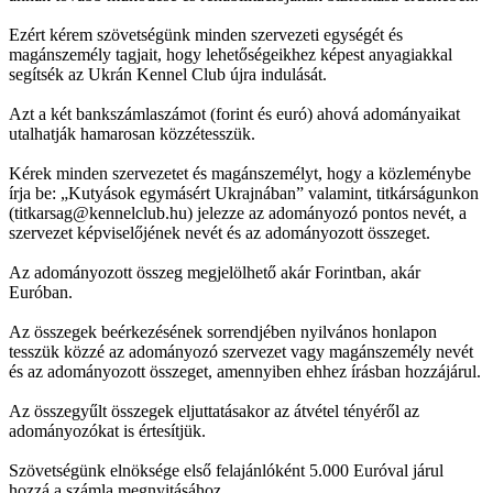
Ezért kérem szövetségünk minden szervezeti egységét és
magánszemély tagjait, hogy lehetőségeikhez képest anyagiakkal
segítsék az Ukrán Kennel Club újra indulását.
Azt a két bankszámlaszámot (forint és euró) ahová adományaikat
utalhatják hamarosan közzétesszük.
Kérek minden szervezetet és magánszemélyt, hogy a közleménybe
írja be: „Kutyások egymásért Ukrajnában” valamint, titkárságunkon
(titkarsag@kennelclub.hu) jelezze az adományozó pontos nevét, a
szervezet képviselőjének nevét és az adományozott összeget.
Az adományozott összeg megjelölhető akár Forintban, akár
Euróban.
Az összegek beérkezésének sorrendjében nyilvános honlapon
tesszük közzé az adományozó szervezet vagy magánszemély nevét
és az adományozott összeget, amennyiben ehhez írásban hozzájárul.
Az összegyűlt összegek eljuttatásakor az átvétel tényéről az
adományozókat is értesítjük.
Szövetségünk elnöksége első felajánlóként 5.000 Euróval járul
hozzá a számla megnyitásához.