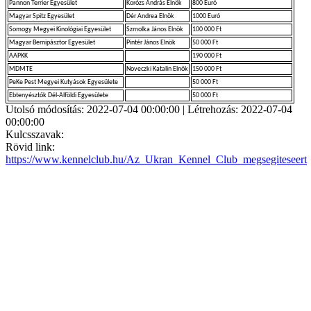
Pannon Terrier Egyesület
Korózs András Elnök
800 Euró
Magyar Spitz Egyesület
Dér Andrea Elnök
1000 Euró
Somogy Megyei Kinológiai Egyesület
Szmolka János Elnök
100 000 Ft
Magyar Bernipásztor Egyesület
Pintér János Elnök
50 000 Ft
AAPKK
190 000 Ft
MDMTE
Noveczki Katalin Elnök
150 000 Ft
PeKe Pest Megyei Kutyások Egyesülete
50 000 Ft
Ebtenyésztők Dél-Alföldi Egyesülete
50 000 Ft
Utolsó módosítás: 2022-07-04 00:00:00 | Létrehozás: 2022-07-04
00:00:00
Kulcsszavak:
Rövid link:
https://www.kennelclub.hu/Az_Ukran_Kennel_Club_megsegiteseert