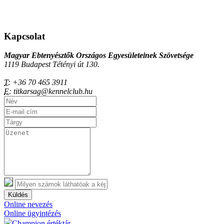
Kapcsolat
Magyar Ebtenyésztők Országos Egyesületeinek Szövetsége
1119 Budapest Tétényi út 130.
T:
+36 70 465 3911
E:
titkarsag@kennelclub.hu
Küldés
Online nevezés
Online ügyintézés
Champion értéktár