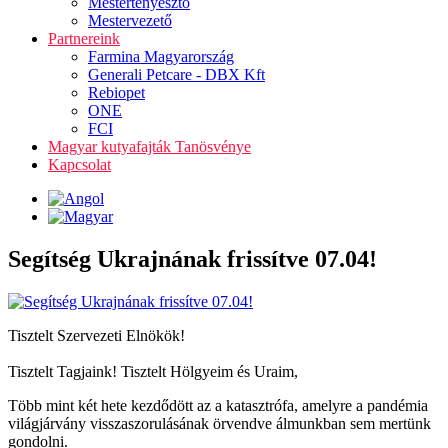
Mestertenyésztő
Mestervezető
Partnereink
Farmina Magyarország
Generali Petcare - DBX Kft
Rebiopet
ONE
FCI
Magyar kutyafajták Tanösvénye
Kapcsolat
Segítség Ukrajnának frissítve 07.04!
Tisztelt Szervezeti Elnökök!
Tisztelt Tagjaink! Tisztelt Hölgyeim és Uraim,
Több mint két hete kezdődött az a katasztrófa, amelyre a pandémia
világjárvány visszaszorulásának örvendve álmunkban sem mertünk
gondolni.