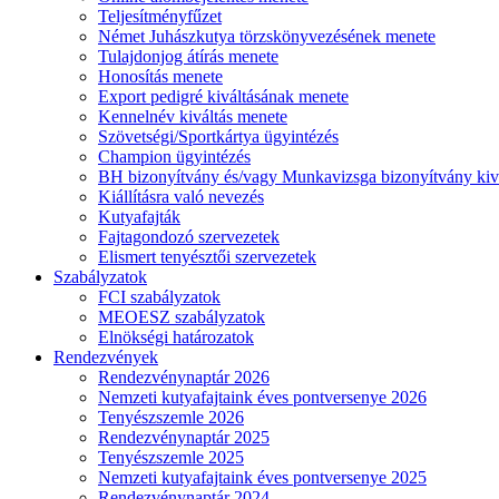
Teljesítményfűzet
Német Juhászkutya törzskönyvezésének menete
Tulajdonjog átírás menete
Honosítás menete
Export pedigré kiváltásának menete
Kennelnév kiváltás menete
Szövetségi/Sportkártya ügyintézés
Champion ügyintézés
BH bizonyítvány és/vagy Munkavizsga bizonyítvány kiv
Kiállításra való nevezés
Kutyafajták
Fajtagondozó szervezetek
Elismert tenyésztői szervezetek
Szabályzatok
FCI szabályzatok
MEOESZ szabályzatok
Elnökségi határozatok
Rendezvények
Rendezvénynaptár 2026
Nemzeti kutyafajtaink éves pontversenye 2026
Tenyészszemle 2026
Rendezvénynaptár 2025
Tenyészszemle 2025
Nemzeti kutyafajtaink éves pontversenye 2025
Rendezvénynaptár 2024