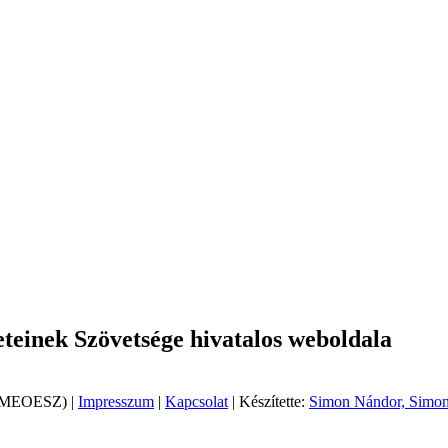
einek Szövetsége hivatalos weboldala
 (MEOESZ) |
Impresszum
|
Kapcsolat
| Készítette:
Simon Nándor, Simon