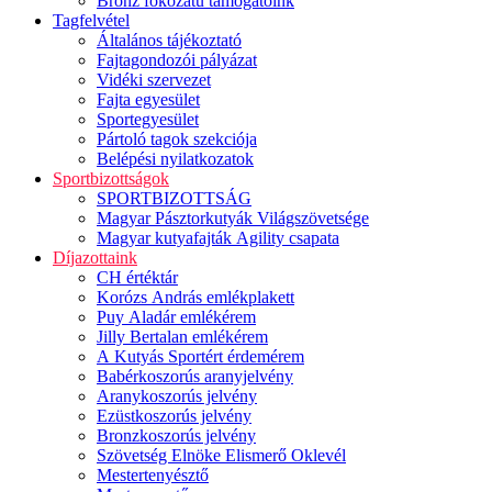
Bronz fokozatú támogatóink
Tagfelvétel
Általános tájékoztató
Fajtagondozói pályázat
Vidéki szervezet
Fajta egyesület
Sportegyesület
Pártoló tagok szekciója
Belépési nyilatkozatok
Sportbizottságok
SPORTBIZOTTSÁG
Magyar Pásztorkutyák Világszövetsége
Magyar kutyafajták Agility csapata
Díjazottaink
CH értéktár
Korózs András emlékplakett
Puy Aladár emlékérem
Jilly Bertalan emlékérem
A Kutyás Sportért érdemérem
Babérkoszorús aranyjelvény
Aranykoszorús jelvény
Ezüstkoszorús jelvény
Bronzkoszorús jelvény
Szövetség Elnöke Elismerő Oklevél
Mestertenyésztő