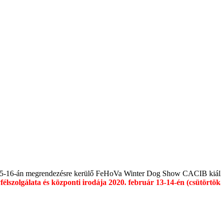
4-15-16-án megrendezésre kerülő FeHoVa Winter Dog Show CACIB kiállí
lszolgálata és központi irodája 2020. február 13-14-én (csütörtö