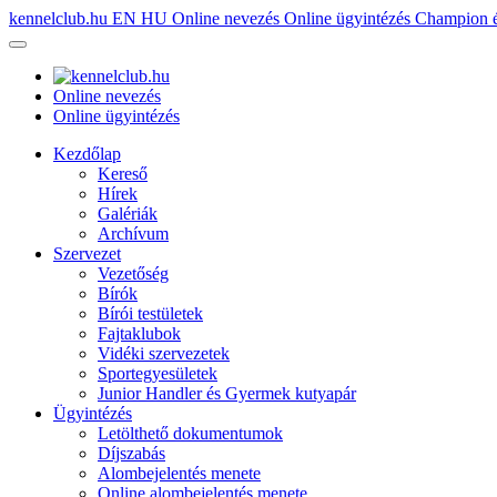
kennelclub.hu
EN
HU
Online nevezés
Online ügyintézés
Champion é
Online nevezés
Online ügyintézés
Kezdőlap
Kereső
Hírek
Galériák
Archívum
Szervezet
Vezetőség
Bírók
Bírói testületek
Fajtaklubok
Vidéki szervezetek
Sportegyesületek
Junior Handler és Gyermek kutyapár
Ügyintézés
Letölthető dokumentumok
Díjszabás
Alombejelentés menete
Online alombejelentés menete