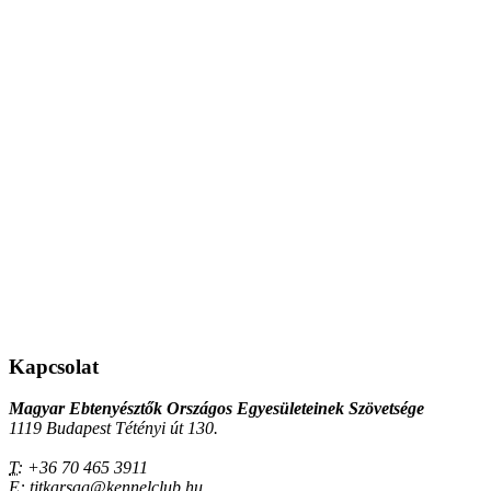
Kapcsolat
Magyar Ebtenyésztők Országos Egyesületeinek Szövetsége
1119 Budapest Tétényi út 130.
T:
+36 70 465 3911
E:
titkarsag@kennelclub.hu