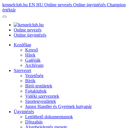
kennelclub.hu
EN
HU
Online nevezés
Online ügyintézés
Champion
értéktár
Online nevezés
Online ügyintézés
Kezdőlap
Kereső
Hírek
Galériák
Archívum
Szervezet
Vezetőség
Bírók
Bírói testületek
Fajtaklubok
Vidéki szervezetek
Sportegyesületek
Junior Handler és Gyermek kutyapár
Ügyintézés
Letölthető dokumentumok
Díjszabás
Alombejelentés menete