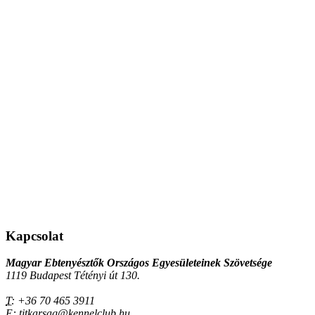
Kapcsolat
Magyar Ebtenyésztők Országos Egyesületeinek Szövetsége
1119 Budapest Tétényi út 130.
T:
+36 70 465 3911
E:
titkarsag@kennelclub.hu