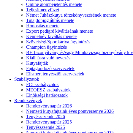
Online alombejelentés menete
Teljesítményfűzet
Német Juhászkutya törzskönyvezésének menete
Tulajdonjog átírás menete
Honosítás menete
Export pedigré kiváltásának menete
Kennelnév kiváltás menete
Szövetségi/Sportkártya ügyintézés
Champion ügyintézés
BH bizonyítvány és/vagy Munkavizsga bizonyítvány kiv
Kiállításra való nevezés
Kutyafajták
Fajtagondozó szervezetek
Elismert tenyésztői szervezetek
Szabályzatok
FCI szabályzatok
MEOESZ szabályzatok
Elnökségi határozatok
Rendezvények
Rendezvénynaptár 2026
Nemzeti kutyafajtaink éves pontversenye 2026
Tenyészszemle 2026
Rendezvénynaptár 2025
Tenyészszemle 2025
Nemzeti kutyafajtaink éves pontversenye 2025