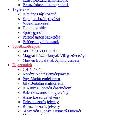
Ezüst fokozatú támogatóink
Bronz fokozatú támogatóink
Tagfelvétel
Általános tájékoztató
Fajtagondozói pályázat
Vidéki szervezet
Fajta egyesület
Sportegyesület
Pártoló tagok szekciója
Belépési nyilatkozatok
Sportbizottságok
SPORTBIZOTTSÁG
Magyar Pásztorkutyák Világszövetsége
Magyar kutyafajták Agility csapata
Díjazottaink
CH értéktár
Korózs András emlékplakett
Puy Aladár emlékérem
Jilly Bertalan emlékérem
A Kutyás Sportért érdemérem
Babérkoszorús aranyjelvény
Aranykoszorús jelvény
Ezüstkoszorús jelvény
Bronzkoszorús jelvény
Szövetség Elnöke Elismerő Oklevél