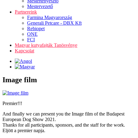
Mestertenyésztő
Mestervezető
Partnereink
Farmina Magyarország
Generali Petcare - DBX Kft
Rebiopet
ONE
FCI
Magyar kutyafajták Tanösvénye
Kapcsolat
Image film
Premier!!!
And finally we can present you the Image film of the Budapest
European Dog Show 2021.
Thanks for all participants, sponsors, and the staff for the work.
Eljött a premier napja.