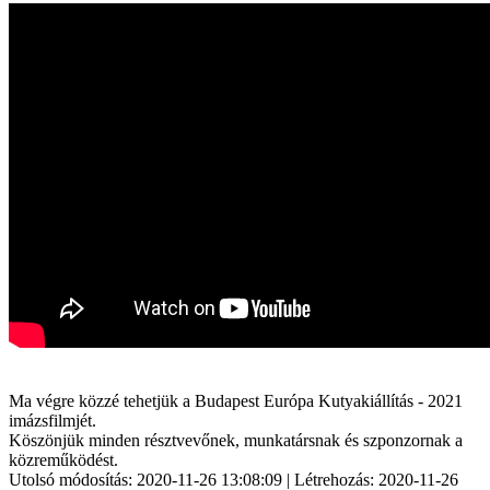
Ma végre közzé tehetjük a Budapest Európa Kutyakiállítás - 2021
imázsfilmjét.
Köszönjük minden résztvevőnek, munkatársnak és szponzornak a
közreműködést.
Utolsó módosítás: 2020-11-26 13:08:09 | Létrehozás: 2020-11-26