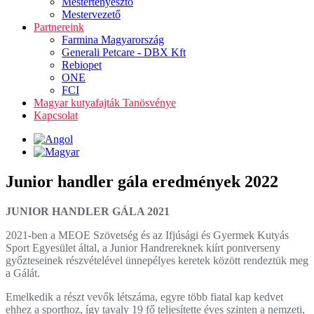
Mestertenyésztő
Mestervezető
Partnereink
Farmina Magyarország
Generali Petcare - DBX Kft
Rebiopet
ONE
FCI
Magyar kutyafajták Tanösvénye
Kapcsolat
Junior handler gála eredmények 2022
JUNIOR HANDLER GÁLA 2021
2021-ben a MEOE Szövetség és az Ifjúsági és Gyermek Kutyás
Sport Egyesület által, a Junior Handrereknek kiírt pontverseny
győzteseinek részvételével ünnepélyes keretek között rendeztük meg
a Gálát.
Emelkedik a részt vevők létszáma, egyre több fiatal kap kedvet
ehhez a sporthoz, így tavaly 19 fő teljesítette éves szinten a nemzeti,