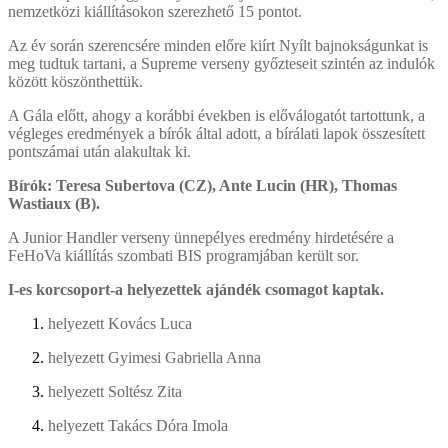
nemzetközi kiállításokon szerezhető 15 pontot.
Az év során szerencsére minden előre kiírt Nyílt bajnokságunkat is
meg tudtuk tartani, a Supreme verseny győzteseit szintén az indulók
között köszönthettük.
A Gála előtt, ahogy a korábbi években is előválogatót tartottunk, a
végleges eredmények a bírók által adott, a bírálati lapok összesített
pontszámai után alakultak ki.
Bírók: Teresa Subertova (CZ), Ante Lucin (HR), Thomas
Wastiaux (B).
A Junior Handler verseny ünnepélyes eredmény hirdetésére a
FeHoVa kiállítás szombati BIS programjában került sor.
I-es korcsoport-a helyezettek ajándék csomagot kaptak.
helyezett Kovács Luca
helyezett Gyimesi Gabriella Anna
helyezett Soltész Zita
helyezett Takács Dóra Imola