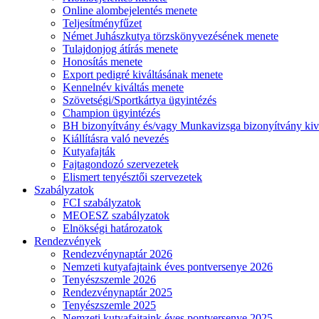
Online alombejelentés menete
Teljesítményfűzet
Német Juhászkutya törzskönyvezésének menete
Tulajdonjog átírás menete
Honosítás menete
Export pedigré kiváltásának menete
Kennelnév kiváltás menete
Szövetségi/Sportkártya ügyintézés
Champion ügyintézés
BH bizonyítvány és/vagy Munkavizsga bizonyítvány kiv
Kiállításra való nevezés
Kutyafajták
Fajtagondozó szervezetek
Elismert tenyésztői szervezetek
Szabályzatok
FCI szabályzatok
MEOESZ szabályzatok
Elnökségi határozatok
Rendezvények
Rendezvénynaptár 2026
Nemzeti kutyafajtaink éves pontversenye 2026
Tenyészszemle 2026
Rendezvénynaptár 2025
Tenyészszemle 2025
Nemzeti kutyafajtaink éves pontversenye 2025