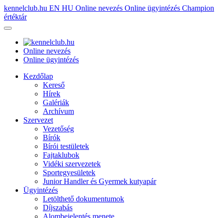
kennelclub.hu
EN
HU
Online nevezés
Online ügyintézés
Champion
értéktár
Online nevezés
Online ügyintézés
Kezdőlap
Kereső
Hírek
Galériák
Archívum
Szervezet
Vezetőség
Bírók
Bírói testületek
Fajtaklubok
Vidéki szervezetek
Sportegyesületek
Junior Handler és Gyermek kutyapár
Ügyintézés
Letölthető dokumentumok
Díjszabás
Alombejelentés menete