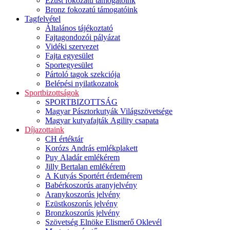
Ezüst fokozatú támogatóink
Bronz fokozatú támogatóink
Tagfelvétel
Általános tájékoztató
Fajtagondozói pályázat
Vidéki szervezet
Fajta egyesület
Sportegyesület
Pártoló tagok szekciója
Belépési nyilatkozatok
Sportbizottságok
SPORTBIZOTTSÁG
Magyar Pásztorkutyák Világszövetsége
Magyar kutyafajták Agility csapata
Díjazottaink
CH értéktár
Korózs András emlékplakett
Puy Aladár emlékérem
Jilly Bertalan emlékérem
A Kutyás Sportért érdemérem
Babérkoszorús aranyjelvény
Aranykoszorús jelvény
Ezüstkoszorús jelvény
Bronzkoszorús jelvény
Szövetség Elnöke Elismerő Oklevél