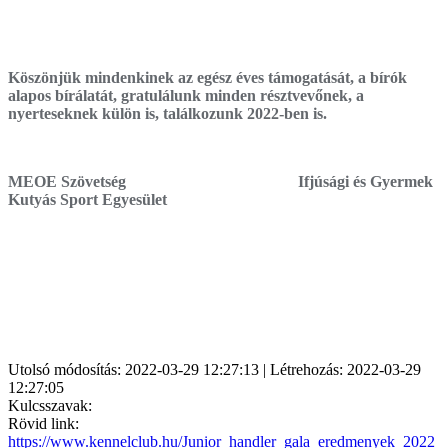
Köszönjük mindenkinek az egész éves támogatását, a bírók
alapos bírálatát, gratulálunk minden résztvevőnek, a
nyerteseknek külön is, találkozunk 2022-ben is.
MEOE Szövetség Ifjúsági és Gyermek
Kutyás Sport Egyesület
Utolsó módosítás: 2022-03-29 12:27:13 | Létrehozás: 2022-03-29
12:27:05
Kulcsszavak:
Rövid link:
https://www.kennelclub.hu/Junior_handler_gala_eredmenyek_2022