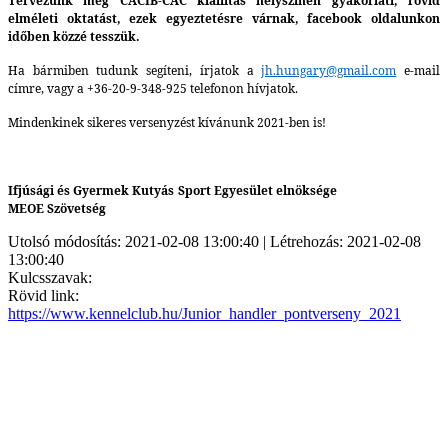
Tervezünk még CACIB-CAC kiállítás helyszínén gyakorlati, rövid
elméleti oktatást, ezek egyeztetésre várnak, facebook oldalunkon
időben közzé tesszük.
Ha bármiben tudunk segíteni, írjatok a
jh.hungary@gmail.com
e-mail
címre, vagy a +36-20-9-348-925 telefonon hívjatok.
Mindenkinek sikeres versenyzést kívánunk 2021-ben is!
Ifjúsági és Gyermek Kutyás Sport Egyesület elnöksége
MEOE Szövetség
Utolsó módosítás: 2021-02-08 13:00:40 | Létrehozás: 2021-02-08
13:00:40
Kulcsszavak:
Rövid link:
https://www.kennelclub.hu/Junior_handler_pontverseny_2021