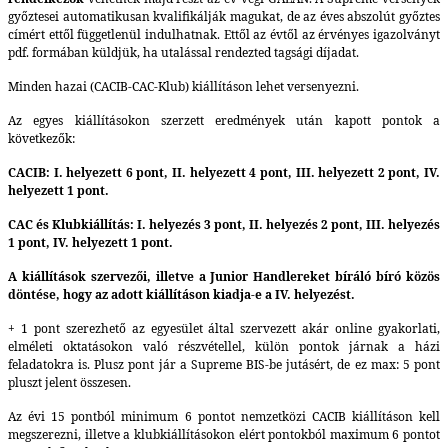
győztesei automatikusan kvalifikálják magukat, de az éves abszolút győztes
címért ettől függetlenül indulhatnak. Ettől az évtől az érvényes igazolványt
pdf. formában küldjük, ha utalással rendezted tagsági díjadat.
Minden hazai (CACIB-CAC-Klub) kiállításon lehet versenyezni.
Az egyes kiállításokon szerzett eredmények után kapott pontok a
következők:
CACIB: I. helyezett 6 pont, II. helyezett 4 pont, III. helyezett 2 pont, IV.
helyezett 1 pont.
CAC és Klubkiállítás: I. helyezés 3 pont, II. helyezés 2 pont, III. helyezés
1 pont, IV. helyezett 1 pont.
A kiállítások szervezői, illetve a Junior Handlereket bíráló bíró közös
döntése, hogy az adott kiállításon kiadja-e a IV. helyezést.
+ 1 pont szerezhető az egyesület által szervezett akár online gyakorlati,
elméleti oktatásokon való részvétellel, külön pontok járnak a házi
feladatokra is. Plusz pont jár a Supreme BIS-be jutásért, de ez max: 5 pont
pluszt jelent összesen.
Az évi 15 pontból minimum 6 pontot nemzetközi CACIB kiállításon kell
megszerezni, illetve a klubkiállításokon elért pontokból maximum 6 pontot