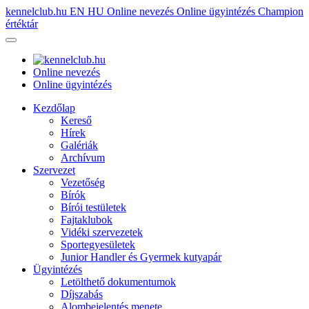
kennelclub.hu
EN
HU
Online nevezés
Online ügyintézés
Champion
értéktár
Online nevezés
Online ügyintézés
Kezdőlap
Kereső
Hírek
Galériák
Archívum
Szervezet
Vezetőség
Bírók
Bírói testületek
Fajtaklubok
Vidéki szervezetek
Sportegyesületek
Junior Handler és Gyermek kutyapár
Ügyintézés
Letölthető dokumentumok
Díjszabás
Alombejelentés menete