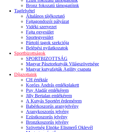
Ezüst fokozatú támogatóink
Bronz fokozatú támogatóink
Tagfelvétel
Általános tájékoztató
Fajtagondozói pályázat
Vidéki szervezet
Fajta egyesület
Sportegyesület
Pártoló tagok szekciója
Belépési nyilatkozatok
Sportbizottságok
SPORTBIZOTTSÁG
Magyar Pásztorkutyák Világszövetsége
Magyar kutyafajták Agility csapata
Díjazottaink
CH értéktár
Korózs András emlékplakett
Puy Aladár emlékérem
Jilly Bertalan emlékérem
A Kutyás Sportért érdemérem
Babérkoszorús aranyjelvény
Aranykoszorús jelvény
Ezüstkoszorús jelvény
Bronzkoszorús jelvény
Szövetség Elnöke Elismerő Oklevél