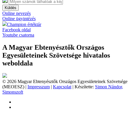
Küldés
Online nevezés
Online ügyintézés
Champion értéktár
Facebook oldal
Youtube csatorna
A Magyar Ebtenyésztők Országos
Egyesületeinek Szövetsége hivatalos
weboldala
© 2026 Magyar Ebtenyésztők Országos Egyesületeinek Szövetsége
(MEOESZ) |
Impresszum
|
Kapcsolat
| Készítette:
Simon Nándor,
Simonszoft