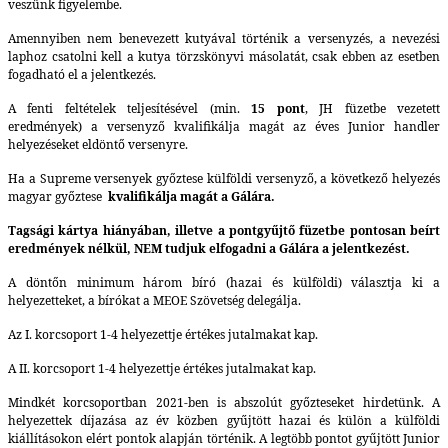
veszünk figyelembe.
Amennyiben nem benevezett kutyával történik a versenyzés, a nevezési
laphoz csatolni kell a kutya törzskönyvi másolatát, csak ebben az esetben
fogadható el a jelentkezés.
A fenti feltételek teljesítésével (min.
15 pont
, JH füzetbe vezetett
eredmények) a versenyző kvalifikálja magát az éves Junior handler
helyezéseket eldöntő versenyre.
Ha a Supreme versenyek győztese külföldi versenyző, a következő helyezés
magyar győztese
kvalifikálja magát a Gálára.
Tagsági kártya hiányában, illetve a pontgyűjtő füzetbe pontosan beírt
eredmények nélkül, NEM tudjuk elfogadni a Gálára a jelentkezést.
A döntőn minimum három bíró (hazai és külföldi) választja ki a
helyezetteket, a bírókat a MEOE Szövetség delegálja.
Az I. korcsoport 1-4 helyezettje értékes jutalmakat kap.
A II. korcsoport 1-4 helyezettje értékes jutalmakat kap.
Mindkét korcsoportban 2021-ben is abszolút győzteseket hirdetünk. A
helyezettek díjazása az év közben gyűjtött hazai és külön a külföldi
kiállításokon elért pontok alapján történik. A legtöbb pontot gyűjtött Junior