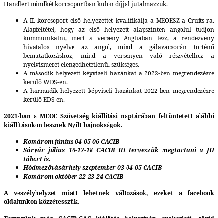
Handlert mindkét korcsoportban külön díjjal jutalmazzuk.
A II. korcsoport első helyezettet kvalifikálja a MEOESZ a Crufts-ra.
Alapfeltétel, hogy az első helyezett alapszinten angolul tudjon
kommunikálni, mert a verseny Angliában lesz, a rendezvény
hivatalos nyelve az angol, mind a gálavacsorán történő
bemutatkozáshoz, mind a versenyen való részvételhez a
nyelvismeret elengedhetetlenül szükséges.
A második helyezett képviseli hazánkat a 2022-ben megrendezésre
kerülő WDS-en.
A harmadik helyezett képviseli hazánkat 2022-ben megrendezésre
kerülő EDS-en.
2021-ban a MEOE Szövetség kiállítási naptárában feltüntetett alábbi
kiállításokon lesznek Nyílt bajnokságok.
Komárom június 04-05-06 CACIB
Sárvár július 16-17-18 CACIB Itt tervezzük megtartani a JH
tábort is.
Hódmezővásárhely szeptember 03-04-05 CACIB
Komárom október 22-23-24 CACIB
A veszélyhelyzet miatt lehetnek változások, ezeket a facebook
oldalunkon közzétesszük.