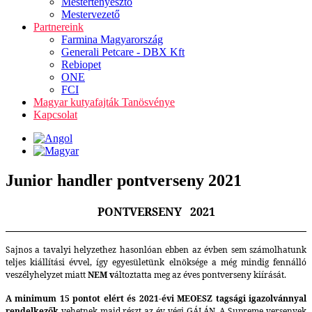
Mestertenyésztő
Mestervezető
Partnereink
Farmina Magyarország
Generali Petcare - DBX Kft
Rebiopet
ONE
FCI
Magyar kutyafajták Tanösvénye
Kapcsolat
Junior handler pontverseny 2021
PONTVERSENY 2021
Sajnos a tavalyi helyzethez hasonlóan ebben az évben sem számolhatunk
teljes kiállítási évvel, így egyesületünk elnöksége a még mindig fennálló
veszélyhelyzet miatt
NEM v
áltoztatta meg az éves pontverseny kiírását.
A
minimum 15 pontot
elért és 2021-évi MEOESZ tagsági igazolvánnyal
rendelkezők
vehetnek majd részt az év végi GÁLÁN. A Supreme versenyek