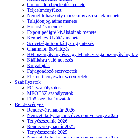
Online alombejelentés menete
Teljesítményfűzet
Német Juhászkutya törzskönyvezésének menete
Tulajdonjog átírás menete
Honosítás menete
Export pedigré kiváltásának menete
Kennelnév kiváltás menete
Szövetségi/Sportkártya ügyintézés
Champion ügyintézés
BH bizonyítvány és/vagy Munkavizsga bizonyítvány kiv
Kiállításra való nevezés
Kutyafajták
Fajtagondozó szervezetek
Elismert tenyésztői szervezetek
Szabályzatok
FCI szabályzatok
MEOESZ szabályzatok
Elnökségi határozatok
Rendezvények
Rendezvénynaptár 2026
Nemzeti kutyafajtaink éves pontversenye 2026
Tenyészszemle 2026
Rendezvénynaptár 2025
Tenyészszemle 2025
Nemzeti kutyafajtaink éves pontversenye 2025