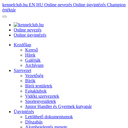
kennelclub.hu
EN
HU
Online nevezés
Online ügyintézés
Champion
értéktár
Online nevezés
Online ügyintézés
Kezdőlap
Kereső
Hírek
Galériák
Archívum
Szervezet
Vezetőség
Bírók
Bírói testületek
Fajtaklubok
Vidéki szervezetek
Sportegyesületek
Junior Handler és Gyermek kutyapár
Ügyintézés
Letölthető dokumentumok
Díjszabás
Alombejelentés menete