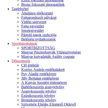
Ezüst fokozatú támogatóink
Bronz fokozatú támogatóink
Tagfelvétel
Általános tájékoztató
Fajtagondozói pályázat
Vidéki szervezet
Fajta egyesület
Sportegyesület
Pártoló tagok szekciója
Belépési nyilatkozatok
Sportbizottságok
SPORTBIZOTTSÁG
Magyar Pásztorkutyák Világszövetsége
Magyar kutyafajták Agility csapata
Díjazottaink
CH értéktár
Korózs András emlékplakett
Puy Aladár emlékérem
Jilly Bertalan emlékérem
A Kutyás Sportért érdemérem
Babérkoszorús aranyjelvény
Aranykoszorús jelvény
Ezüstkoszorús jelvény
Bronzkoszorús jelvény
Szövetség Elnöke Elismerő Oklevél