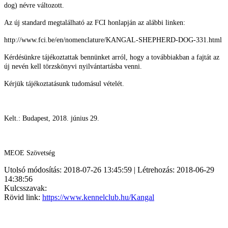
dog) névre változott.
Az új standard megtalálható az FCI honlapján az alábbi linken:
http://www.fci.be/en/nomenclature/KANGAL-SHEPHERD-DOG-331.html
Kérdésünkre tájékoztattak bennünket arról, hogy a továbbiakban a fajtát az
új nevén kell törzskönyvi nyilvántartásba venni.
Kérjük tájékoztatásunk tudomásul vételét.
Kelt.: Budapest, 2018. június 29.
MEOE Szövetség
Utolsó módosítás: 2018-07-26 13:45:59 | Létrehozás: 2018-06-29
14:38:56
Kulcsszavak:
Rövid link:
https://www.kennelclub.hu/Kangal