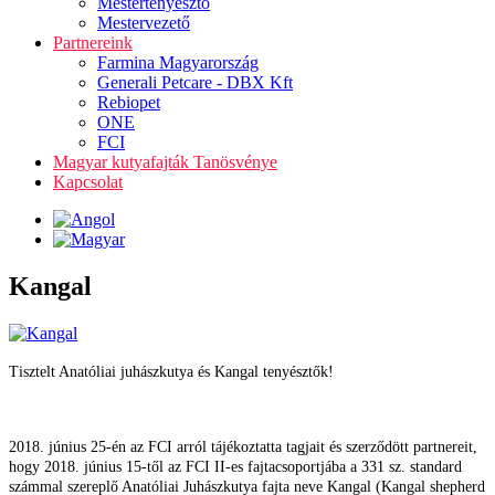
Mestertenyésztő
Mestervezető
Partnereink
Farmina Magyarország
Generali Petcare - DBX Kft
Rebiopet
ONE
FCI
Magyar kutyafajták Tanösvénye
Kapcsolat
Kangal
Tisztelt Anatóliai juhászkutya és Kangal tenyésztők!
2018. június 25-én az FCI arról tájékoztatta tagjait és szerződött partnereit,
hogy 2018. június 15-től az FCI II-es fajtacsoportjába a 331 sz. standard
számmal szereplő Anatóliai Juhászkutya fajta neve Kangal (Kangal shepherd