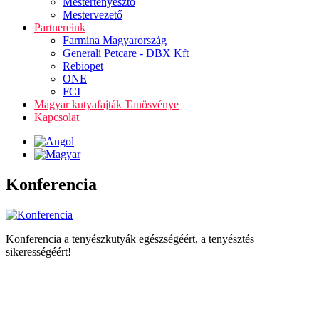
Mestertenyésztő
Mestervezető
Partnereink
Farmina Magyarország
Generali Petcare - DBX Kft
Rebiopet
ONE
FCI
Magyar kutyafajták Tanösvénye
Kapcsolat
Konferencia
Konferencia a tenyészkutyák egészségéért, a tenyésztés
sikerességéért!