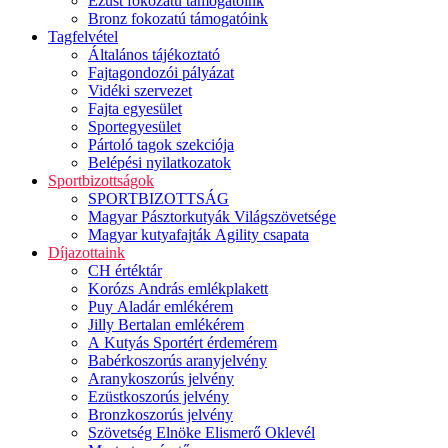
Ezüst fokozatú támogatóink
Bronz fokozatú támogatóink
Tagfelvétel
Általános tájékoztató
Fajtagondozói pályázat
Vidéki szervezet
Fajta egyesület
Sportegyesület
Pártoló tagok szekciója
Belépési nyilatkozatok
Sportbizottságok
SPORTBIZOTTSÁG
Magyar Pásztorkutyák Világszövetsége
Magyar kutyafajták Agility csapata
Díjazottaink
CH értéktár
Korózs András emlékplakett
Puy Aladár emlékérem
Jilly Bertalan emlékérem
A Kutyás Sportért érdemérem
Babérkoszorús aranyjelvény
Aranykoszorús jelvény
Ezüstkoszorús jelvény
Bronzkoszorús jelvény
Szövetség Elnöke Elismerő Oklevél