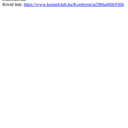
Rövid link:
https://www.kennelclub.hu/Konferencia59bba06fe936b