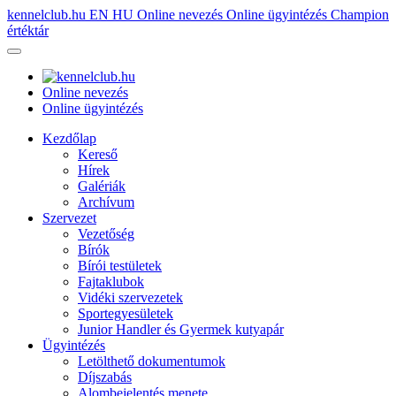
kennelclub.hu
EN
HU
Online nevezés
Online ügyintézés
Champion
értéktár
Online nevezés
Online ügyintézés
Kezdőlap
Kereső
Hírek
Galériák
Archívum
Szervezet
Vezetőség
Bírók
Bírói testületek
Fajtaklubok
Vidéki szervezetek
Sportegyesületek
Junior Handler és Gyermek kutyapár
Ügyintézés
Letölthető dokumentumok
Díjszabás
Alombejelentés menete