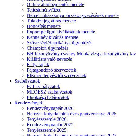
Online alombejelentés menete
Teljesítményfűzet
Német Juhászkutya törzskönyvezésének menete
Tulajdonjog átírás menete
Honosítás menete
Export pedigré kiváltásának menete
Kennelnév kiváltás menete
Szövetségi/Sportkártya ügyintézés
Champion ügyintézés
BH bizonyítvány és/vagy Munkavizsga bizonyítvány kiv
Kiállításra való nevezés
Kutyafajták
Fajtagondozó szervezetek
Elismert tenyésztői szervezetek
Szabályzatok
FCI szabályzatok
MEOESZ szabályzatok
Elnökségi határozatok
Rendezvények
Rendezvénynaptár 2026
Nemzeti kutyafajtaink éves pontversenye 2026
Tenyészszemle 2026
Rendezvénynaptár 2025
Tenyészszemle 2025
Nemzeti kutyafajtaink éves pontversenye 2025