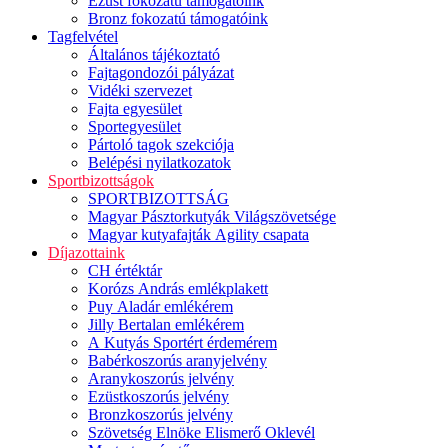
Ezüst fokozatú támogatóink
Bronz fokozatú támogatóink
Tagfelvétel
Általános tájékoztató
Fajtagondozói pályázat
Vidéki szervezet
Fajta egyesület
Sportegyesület
Pártoló tagok szekciója
Belépési nyilatkozatok
Sportbizottságok
SPORTBIZOTTSÁG
Magyar Pásztorkutyák Világszövetsége
Magyar kutyafajták Agility csapata
Díjazottaink
CH értéktár
Korózs András emlékplakett
Puy Aladár emlékérem
Jilly Bertalan emlékérem
A Kutyás Sportért érdemérem
Babérkoszorús aranyjelvény
Aranykoszorús jelvény
Ezüstkoszorús jelvény
Bronzkoszorús jelvény
Szövetség Elnöke Elismerő Oklevél