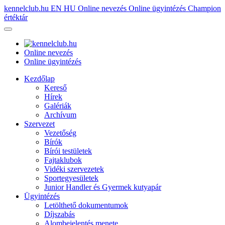
kennelclub.hu
EN
HU
Online nevezés
Online ügyintézés
Champion
értéktár
Online nevezés
Online ügyintézés
Kezdőlap
Kereső
Hírek
Galériák
Archívum
Szervezet
Vezetőség
Bírók
Bírói testületek
Fajtaklubok
Vidéki szervezetek
Sportegyesületek
Junior Handler és Gyermek kutyapár
Ügyintézés
Letölthető dokumentumok
Díjszabás
Alombejelentés menete