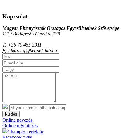
Kapcsolat
Magyar Ebtenyésztők Országos Egyesületeinek Szövetsége
1119 Budapest Tétényi út 130.
T:
+36 70 465 3911
E:
titkarsag@kennelclub.hu
Küldés
Online nevezés
Online ügyintézés
Champion értéktár
Facebook oldal