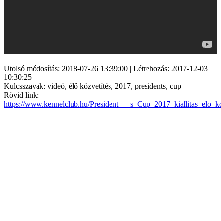
Utolsó módosítás: 2018-07-26 13:39:00 | Létrehozás: 2017-12-03
10:30:25
Kulcsszavak: videó, élő közvetítés, 2017, presidents, cup
Rövid link:
https://www.kennelclub.hu/President___s_Cup_2017_kiallitas_elo_ko