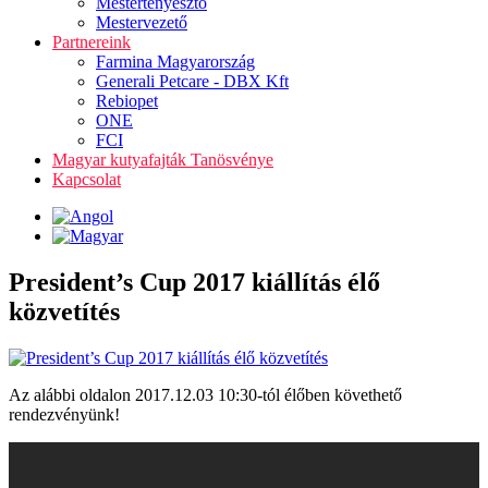
Mestertenyésztő
Mestervezető
Partnereink
Farmina Magyarország
Generali Petcare - DBX Kft
Rebiopet
ONE
FCI
Magyar kutyafajták Tanösvénye
Kapcsolat
President’s Cup 2017 kiállítás élő
közvetítés
Az alábbi oldalon 2017.12.03 10:30-tól élőben követhető
rendezvényünk!