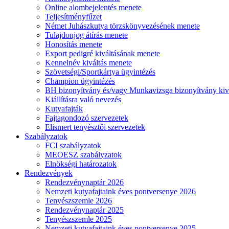
Online alombejelentés menete
Teljesítményfűzet
Német Juhászkutya törzskönyvezésének menete
Tulajdonjog átírás menete
Honosítás menete
Export pedigré kiváltásának menete
Kennelnév kiváltás menete
Szövetségi/Sportkártya ügyintézés
Champion ügyintézés
BH bizonyítvány és/vagy Munkavizsga bizonyítvány kiv
Kiállításra való nevezés
Kutyafajták
Fajtagondozó szervezetek
Elismert tenyésztői szervezetek
Szabályzatok
FCI szabályzatok
MEOESZ szabályzatok
Elnökségi határozatok
Rendezvények
Rendezvénynaptár 2026
Nemzeti kutyafajtaink éves pontversenye 2026
Tenyészszemle 2026
Rendezvénynaptár 2025
Tenyészszemle 2025
Nemzeti kutyafajtaink éves pontversenye 2025