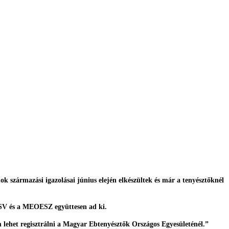
k származási igazolásai június elején elkészültek és már a tenyésztőknél
z SV és a MEOESZ együttesen ad ki.
ehet regisztrálni a Magyar Ebtenyésztők Országos Egyesületénél.”