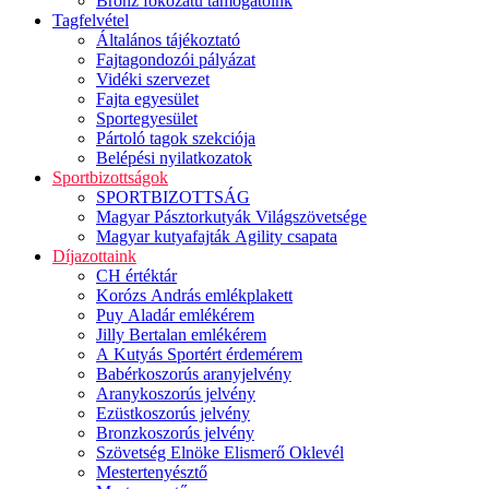
Bronz fokozatú támogatóink
Tagfelvétel
Általános tájékoztató
Fajtagondozói pályázat
Vidéki szervezet
Fajta egyesület
Sportegyesület
Pártoló tagok szekciója
Belépési nyilatkozatok
Sportbizottságok
SPORTBIZOTTSÁG
Magyar Pásztorkutyák Világszövetsége
Magyar kutyafajták Agility csapata
Díjazottaink
CH értéktár
Korózs András emlékplakett
Puy Aladár emlékérem
Jilly Bertalan emlékérem
A Kutyás Sportért érdemérem
Babérkoszorús aranyjelvény
Aranykoszorús jelvény
Ezüstkoszorús jelvény
Bronzkoszorús jelvény
Szövetség Elnöke Elismerő Oklevél
Mestertenyésztő