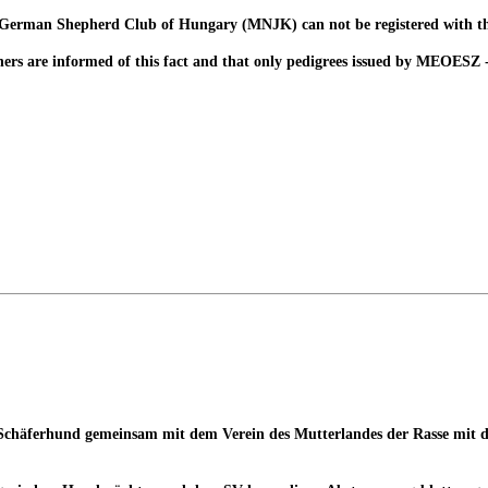
y the German Shepherd Club of Hungary (MNJK) can not be registered wit
ers are informed of this fact and that only pedigrees issued by MEOESZ 
 Schäferhund gemeinsam mit dem Verein des Mutterlandes der Rasse mit