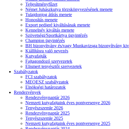
Teljesítményfűzet
Német Juhászkutya törzskönyvezésének menete
Tulajdonjog átírás menete
Honosítás menete
Export pedigré kiváltásának menete
Kennelnév kiváltás menete
Szövetségi/Sportkártya ügyintézés
Champion ügyintézés
BH bizonyítvány és/vagy Munkavizsga bizonyítvány kiv
Kiállításra való nevezés
Kutyafajták
Fajtagondozó szervezetek
Elismert tenyésztői szervezetek
Szabályzatok
FCI szabályzatok
MEOESZ szabályzatok
Elnökségi határozatok
Rendezvények
Rendezvénynaptár 2026
Nemzeti kutyafajtaink éves pontversenye 2026
Tenyészszemle 2026
Rendezvénynaptár 2025
Tenyészszemle 2025
Nemzeti kutyafajtaink éves pontversenye 2025
Rendezvénynaptár 2024