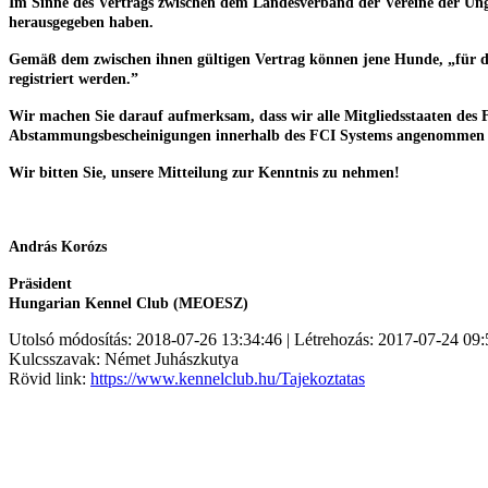
Im Sinne des Vertrags zwischen dem Landesverband der Vereine der 
herausgegeben haben.
Gemäß dem zwischen ihnen gültigen Vertrag können jene Hunde, „für d
registriert werden.”
Wir machen Sie darauf aufmerksam, dass wir alle Mitgliedsstaaten des
Abstammungsbescheinigungen innerhalb des FCI Systems angenommen
Wir bitten Sie, unsere Mitteilung zur Kenntnis zu nehmen!
András Korózs
Präsident
Hungarian Kennel Club (MEOESZ)
Utolsó módosítás: 2018-07-26 13:34:46 | Létrehozás: 2017-07-24 09:
Kulcsszavak: Német Juhászkutya
Rövid link:
https://www.kennelclub.hu/Tajekoztatas