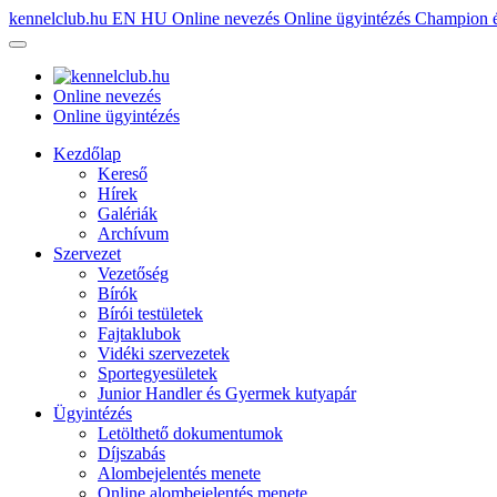
kennelclub.hu
EN
HU
Online nevezés
Online ügyintézés
Champion é
Online nevezés
Online ügyintézés
Kezdőlap
Kereső
Hírek
Galériák
Archívum
Szervezet
Vezetőség
Bírók
Bírói testületek
Fajtaklubok
Vidéki szervezetek
Sportegyesületek
Junior Handler és Gyermek kutyapár
Ügyintézés
Letölthető dokumentumok
Díjszabás
Alombejelentés menete
Online alombejelentés menete