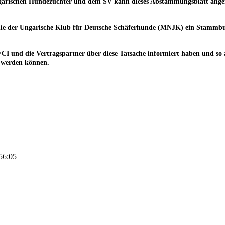
Ungarischen Hundezüchter und dem SV kann dieses Abstammungsblatt a
ie der Ungarische Klub für Deutsche Schäferhunde (MNJK) ein Stammbuch
 FCI und die Vertragspartner über diese Tatsache informiert haben und 
 werden können.
56:05