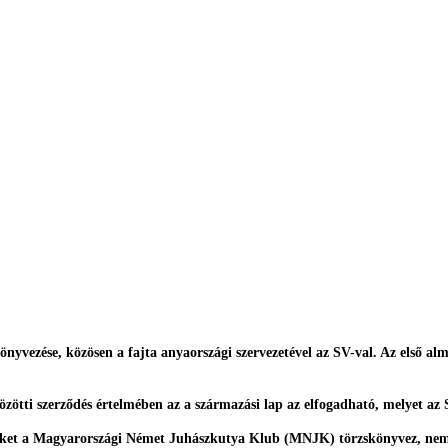
ezése, közösen a fajta anyaországi szervezetével az SV-val. Az első almo
zötti szerződés értelmében az a származási lap az elfogadható, melyet a
yeket a Magyarországi Német Juhászkutya Klub (MNJK) törzskönyvez, nem l