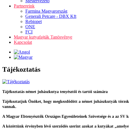
Mestervezető
Partnereink
Farmina Magyarország
Generali Petcare - DBX Kft
Rebiopet
ONE
FCI
Magyar kutyafajták Tanösvénye
Kapcsolat
Tájékoztatás
Tájékoztatás német juhászkutya tenyésztői és tartói számára
Tájékoztatjuk Önöket, hogy megkezdődött a német juhászkutyák törzskönyv
vannak.
A Magyar Ebtenyésztők Országos Egyesületeinek Szövetsége és a az SV kö
A közöttünk érvényben lévő szerződés szerint azokat a kutyákat „amel