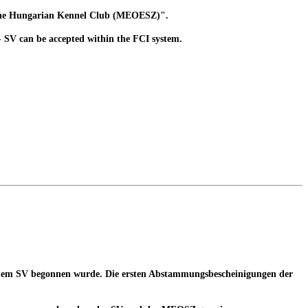
h the Hungarian Kennel Club (MEOESZ)".
- SV can be accepted within the FCI system.
 dem SV begonnen wurde. Die ersten Abstammungsbescheinigungen der