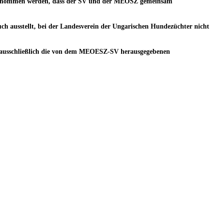
ngenommen werden, dass der SV und der MEOSZ gemeinsam
 ausstellt, bei der Landesverein der Ungarischen Hundezüchter nicht
so ausschließlich die von dem MEOESZ-SV herausgegebenen