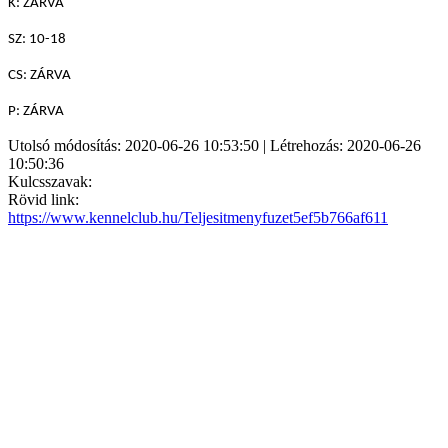
K: ZÁRVA
SZ: 10-18
CS: ZÁRVA
P: ZÁRVA
Utolsó módosítás: 2020-06-26 10:53:50 | Létrehozás: 2020-06-26
10:50:36
Kulcsszavak:
Rövid link:
https://www.kennelclub.hu/Teljesitmenyfuzet5ef5b766af611