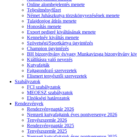
Online alombejelentés menete
Teljesítményfűzet
Német Juhászkutya törzskönyvezésének menete
Tulajdonjog átírás menete
Honosítás menete
Export pedigré kiváltásának menete
Kennelnév kiváltás menete
Szövetségi/Sportkártya ügyintézés
Champion ügyintézés
BH bizonyítvány és/vagy Munkavizsga bizonyítvány kiv
Kiállításra való nevezés
Kutyafajták
Fajtagondozó szervezetek
Elismert tenyésztői szervezetek
Szabályzatok
FCI szabályzatok
MEOESZ szabályzatok
Elnökségi határozatok
Rendezvények
Rendezvénynaptár 2026
Nemzeti kutyafajtaink éves pontversenye 2026
Tenyészszemle 2026
Rendezvénynaptár 2025
Tenyészszemle 2025
Nemzeti kutyafajtaink éves pontversenye 2025