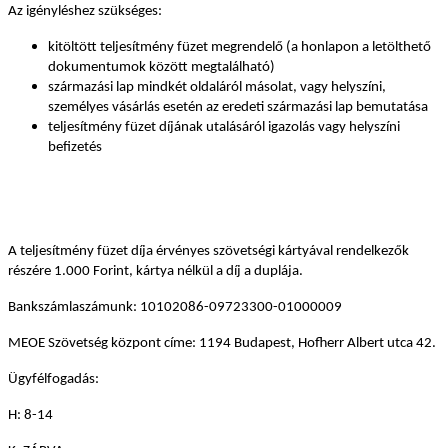
Az igényléshez szükséges:
kitöltött teljesítmény füzet megrendelő (a honlapon a letölthető
dokumentumok között megtalálható)
származási lap mindkét oldaláról másolat, vagy helyszíni,
személyes vásárlás esetén az eredeti származási lap bemutatása
teljesítmény füzet díjának utalásáról igazolás vagy helyszíni
befizetés
A teljesítmény füzet díja érvényes szövetségi kártyával rendelkezők
részére 1.000 Forint, kártya nélkül a díj a duplája.
Bankszámlaszámunk: 10102086-09723300-01000009
MEOE Szövetség központ címe: 1194 Budapest, Hofherr Albert utca 42.
Ügyfélfogadás:
H: 8-14