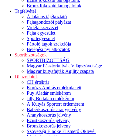
Ezüst fokozatú támogatóink
Bronz fokozatú támogatóink
Tagfelvétel
Általános tájékoztató
Fajtagondozói pályázat
Vidéki szervezet
Fajta egyesület
Sportegyesület
Pártoló tagok szekciója
Belépési nyilatkozatok
Sportbizottságok
SPORTBIZOTTSÁG
Magyar Pásztorkutyák Világszövetsége
Magyar kutyafajták Agility csapata
Díjazottaink
CH értéktár
Korózs András emlékplakett
Puy Aladár emlékérem
Jilly Bertalan emlékérem
A Kutyás Sportért érdemérem
Babérkoszorús aranyjelvény
Aranykoszorús jelvény
Ezüstkoszorús jelvény
Bronzkoszorús jelvény
Szövetség Elnöke Elismerő Oklevél