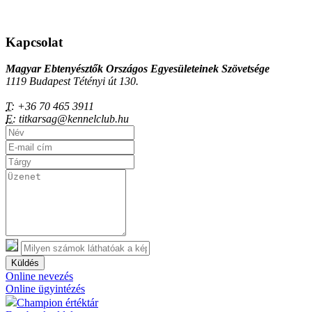
Kapcsolat
Magyar Ebtenyésztők Országos Egyesületeinek Szövetsége
1119 Budapest Tétényi út 130.
T:
+36 70 465 3911
E:
titkarsag@kennelclub.hu
Küldés
Online nevezés
Online ügyintézés
Champion értéktár