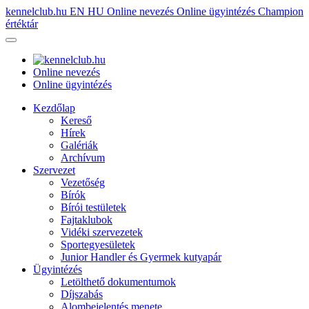
kennelclub.hu
EN
HU
Online nevezés
Online ügyintézés
Champion
értéktár
Online nevezés
Online ügyintézés
Kezdőlap
Kereső
Hírek
Galériák
Archívum
Szervezet
Vezetőség
Bírók
Bírói testületek
Fajtaklubok
Vidéki szervezetek
Sportegyesületek
Junior Handler és Gyermek kutyapár
Ügyintézés
Letölthető dokumentumok
Díjszabás
Alombejelentés menete