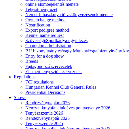
online alombejelentés menete
Teljesítményfüzet
Német Juhászkutya törzskönyvezésének menete
Ownerchange method
Nostrification
Export pedigree method
Kennel name request
Szövetségi/Sportkártya ügyintézés
Champion administration
BH bizonyítvány és/vagy Munkavizsga bizonyítvány kiv
Entry for a dog show
Breeds
Fajtagondozó szervezetek
Elismert tenyésztői szervezetek
Regulations
FCI regulations
Hungarian Kennel Club General Rules
Presidential Decisions
Shows
Rendezvénynaptár 2026
Nemzeti kutyafajtaink éves pontversenye 2026
Tenyészszemle 2026
Rendezvénynaptár 2025
Tenyészszemle 2025
Nemzeti kutyafajtaink éves pontversenye 2025