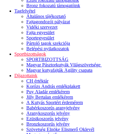
Ezüst fokozatú támogatóink
Bronz fokozatú támogatóink
Tagfelvétel
Általános tájékoztató
Fajtagondozói pályázat
Vidéki szervezet
Fajta egyesület
Sportegyesület
Pártoló tagok szekciója
Belépési nyilatkozatok
Sportbizottságok
SPORTBIZOTTSÁG
Magyar Pásztorkutyák Világszövetsége
Magyar kutyafajták Agility csapata
Díjazottaink
CH értéktár
Korózs András emlékplakett
Puy Aladár emlékérem
Jilly Bertalan emlékérem
A Kutyás Sportért érdemérem
Babérkoszorús aranyjelvény
Aranykoszorús jelvény
Ezüstkoszorús jelvény
Bronzkoszorús jelvény
Szövetség Elnöke Elismerő Oklevél