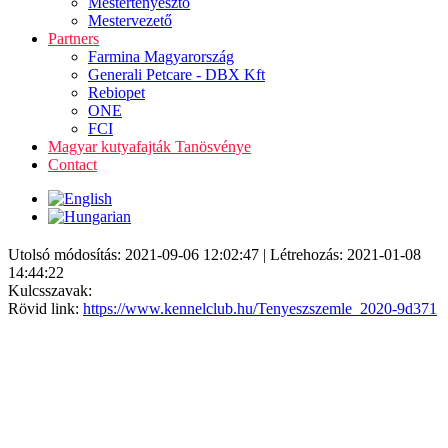
Mestertenyésztő
Mestervezető
Partners
Farmina Magyarország
Generali Petcare - DBX Kft
Rebiopet
ONE
FCI
Magyar kutyafajták Tanösvénye
Contact
Utolsó módosítás: 2021-09-06 12:02:47 | Létrehozás: 2021-01-08
14:44:22
Kulcsszavak:
Rövid link:
https://www.kennelclub.hu/Tenyeszszemle_2020-9d371