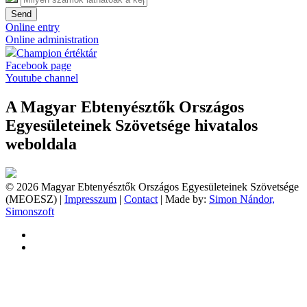
Send
Online entry
Online administration
Champion értéktár
Facebook page
Youtube channel
A Magyar Ebtenyésztők Országos
Egyesületeinek Szövetsége hivatalos
weboldala
© 2026 Magyar Ebtenyésztők Országos Egyesületeinek Szövetsége
(MEOESZ) |
Impresszum
|
Contact
| Made by:
Simon Nándor,
Simonszoft