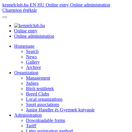
kennelclub.hu
EN
HU
Online entry
Online administration
Champion értéktár
Online entry
Online administration
Homepage
Search
News
Gallery
Archive
Organization
Management
Judges
Bírói testületek
Breed Clubs
Local organizations
Sport associations
Junior Handler és Gyermek kutyapár
Administration
Downloadable forms
Tariff
Litter registration method