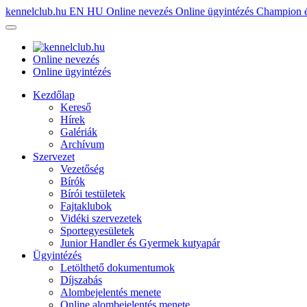
kennelclub.hu
EN
HU
Online nevezés
Online ügyintézés
Champion é
Online nevezés
Online ügyintézés
Kezdőlap
Kereső
Hírek
Galériák
Archívum
Szervezet
Vezetőség
Bírók
Bírói testületek
Fajtaklubok
Vidéki szervezetek
Sportegyesületek
Junior Handler és Gyermek kutyapár
Ügyintézés
Letölthető dokumentumok
Díjszabás
Alombejelentés menete
Online alombejelentés menete