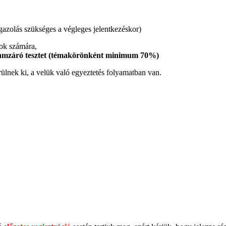
igazolás szükséges a végleges jelentkezéskor)
zok számára,
lyamzáró tesztet (témakörönként minimum 70%)
rülnek ki, a velük való egyeztetés folyamatban van.