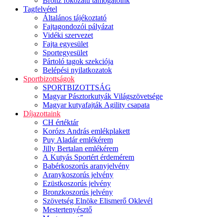
Bronz fokozatú támogatóink
Tagfelvétel
Általános tájékoztató
Fajtagondozói pályázat
Vidéki szervezet
Fajta egyesület
Sportegyesület
Pártoló tagok szekciója
Belépési nyilatkozatok
Sportbizottságok
SPORTBIZOTTSÁG
Magyar Pásztorkutyák Világszövetsége
Magyar kutyafajták Agility csapata
Díjazottaink
CH értéktár
Korózs András emlékplakett
Puy Aladár emlékérem
Jilly Bertalan emlékérem
A Kutyás Sportért érdemérem
Babérkoszorús aranyjelvény
Aranykoszorús jelvény
Ezüstkoszorús jelvény
Bronzkoszorús jelvény
Szövetség Elnöke Elismerő Oklevél
Mestertenyésztő