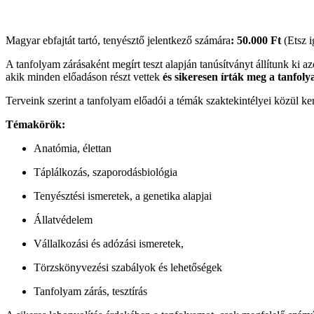
Magyar ebfajtát tartó, tenyésztő jelentkező számára
: 50.000 Ft
(Etsz 
A tanfolyam zárásaként megírt teszt alapján tanúsítványt állítunk ki a
akik minden előadáson részt vettek
és sikeresen írták meg a tanfo
Terveink szerint a tanfolyam előadói a témák szaktekintélyei közül ke
Témakörök:
Anatómia, élettan
Táplálkozás, szaporodásbiológia
Tenyésztési ismeretek, a genetika alapjai
Állatvédelem
Vállalkozási és adózási ismeretek,
Törzskönyvezési szabályok és lehetőségek
Tanfolyam zárás, tesztírás