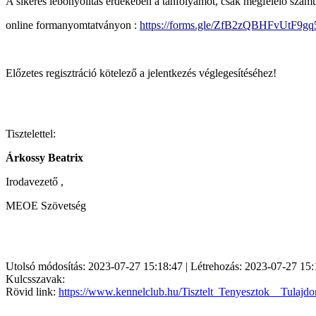
A sikeres lebonyolítás érdekében a tanfolyamot, csak megfelelő szám
online formanyomtatványon :
https://forms.gle/ZfB2zQBHFvUtF9gq
Előzetes regisztráció kötelező a jelentkezés véglegesítéséhez!
Tisztelettel:
Árkossy Beatrix
Irodavezető ,
MEOE Szövetség
Utolsó módosítás: 2023-07-27 15:18:47 | Létrehozás: 2023-07-27 15:
Kulcsszavak:
Rövid link:
https://www.kennelclub.hu/Tisztelt_Tenyesztok__Tulaj