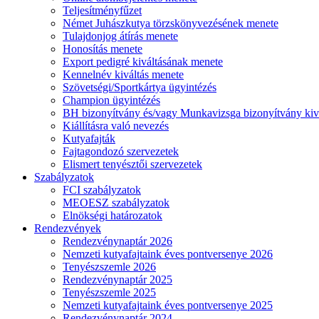
Teljesítményfűzet
Német Juhászkutya törzskönyvezésének menete
Tulajdonjog átírás menete
Honosítás menete
Export pedigré kiváltásának menete
Kennelnév kiváltás menete
Szövetségi/Sportkártya ügyintézés
Champion ügyintézés
BH bizonyítvány és/vagy Munkavizsga bizonyítvány kiv
Kiállításra való nevezés
Kutyafajták
Fajtagondozó szervezetek
Elismert tenyésztői szervezetek
Szabályzatok
FCI szabályzatok
MEOESZ szabályzatok
Elnökségi határozatok
Rendezvények
Rendezvénynaptár 2026
Nemzeti kutyafajtaink éves pontversenye 2026
Tenyészszemle 2026
Rendezvénynaptár 2025
Tenyészszemle 2025
Nemzeti kutyafajtaink éves pontversenye 2025
Rendezvénynaptár 2024