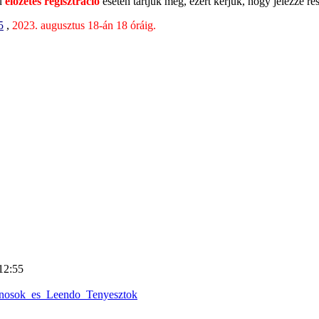
ú
előzetes regisztráció
esetén tartjuk meg, ezért kérjük, hogy jelezze ré
5
,
20
23. augusztus 18-án 18 óráig.
12:55
donosok_es_Leendo_Tenyesztok