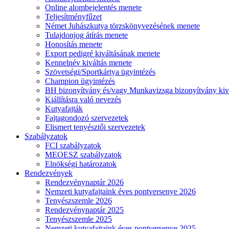
Online alombejelentés menete
Teljesítményfűzet
Német Juhászkutya törzskönyvezésének menete
Tulajdonjog átírás menete
Honosítás menete
Export pedigré kiváltásának menete
Kennelnév kiváltás menete
Szövetségi/Sportkártya ügyintézés
Champion ügyintézés
BH bizonyítvány és/vagy Munkavizsga bizonyítvány kiv
Kiállításra való nevezés
Kutyafajták
Fajtagondozó szervezetek
Elismert tenyésztői szervezetek
Szabályzatok
FCI szabályzatok
MEOESZ szabályzatok
Elnökségi határozatok
Rendezvények
Rendezvénynaptár 2026
Nemzeti kutyafajtaink éves pontversenye 2026
Tenyészszemle 2026
Rendezvénynaptár 2025
Tenyészszemle 2025
Nemzeti kutyafajtaink éves pontversenye 2025