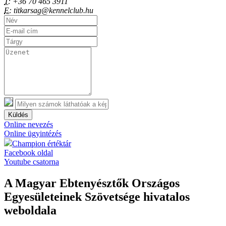
T:
+36 70 465 3911
E:
titkarsag@kennelclub.hu
Küldés
Online nevezés
Online ügyintézés
Champion értéktár
Facebook oldal
Youtube csatorna
A Magyar Ebtenyésztők Országos
Egyesületeinek Szövetsége hivatalos
weboldala