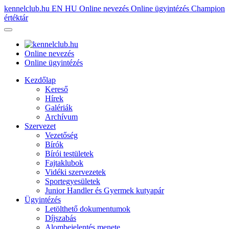
kennelclub.hu
EN
HU
Online nevezés
Online ügyintézés
Champion
értéktár
Online nevezés
Online ügyintézés
Kezdőlap
Kereső
Hírek
Galériák
Archívum
Szervezet
Vezetőség
Bírók
Bírói testületek
Fajtaklubok
Vidéki szervezetek
Sportegyesületek
Junior Handler és Gyermek kutyapár
Ügyintézés
Letölthető dokumentumok
Díjszabás
Alombejelentés menete