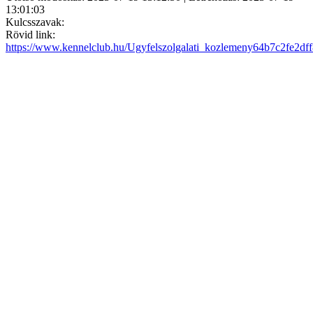
13:01:03
Kulcsszavak:
Rövid link:
https://www.kennelclub.hu/Ugyfelszolgalati_kozlemeny64b7c2fe2df