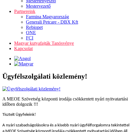
Mestertenyésztő
Mestervezető
Partnereink
Farmina Magyarország
Generali Petcare - DBX Kft
Rebiopet
ONE
FCI
Magyar kutyafajták Tanösvénye
Kapcsolat
Ügyfélszolgálati közlemény!
A MEOE Szövetség központi irodája csökkentett nyári nyitvatartási
időben dolgozik !!!
Tisztelt Ügyfeleink!
A nyári szabadságolásokra és a kisebb nyári ügyfélforgalomra tekintettel
a MEOE Szövetség központi irodája csökkentett nyitvatartási időben áll