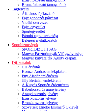
Ezüst fokozatú támogatóink
Bronz fokozatú támogatóink
Tagfelvétel
Általános tájékoztató
Fajtagondozói pályázat
Vidéki szervezet
Fajta egyesület
Sportegyesület
Pártoló tagok szekciója
Belépési nyilatkozatok
Sportbizottságok
SPORTBIZOTTSÁG
Magyar Pásztorkutyák Világszövetsége
Magyar kutyafajták Agility csapata
Díjazottaink
CH értéktár
Korózs András emlékplakett
Puy Aladár emlékérem
Jilly Bertalan emlékérem
A Kutyás Sportért érdemérem
Babérkoszorús aranyjelvény
Aranykoszorús jelvény
Ezüstkoszorús jelvény
Bronzkoszorús jelvény
Szövetség Elnöke Elismerő Oklevél