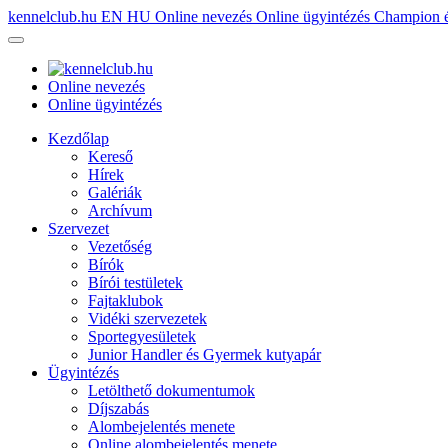
kennelclub.hu
EN
HU
Online nevezés
Online ügyintézés
Champion é
Online nevezés
Online ügyintézés
Kezdőlap
Kereső
Hírek
Galériák
Archívum
Szervezet
Vezetőség
Bírók
Bírói testületek
Fajtaklubok
Vidéki szervezetek
Sportegyesületek
Junior Handler és Gyermek kutyapár
Ügyintézés
Letölthető dokumentumok
Díjszabás
Alombejelentés menete
Online alombejelentés menete