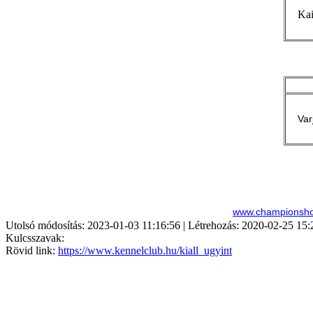
Kai
Var
www.championsh
Utolsó módosítás: 2023-01-03 11:16:56 | Létrehozás: 2020-02-25 15:
Kulcsszavak:
Rövid link:
https://www.kennelclub.hu/kiall_ugyint