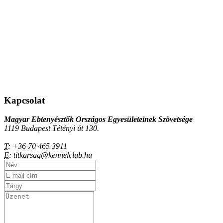
Kapcsolat
Magyar Ebtenyésztők Országos Egyesületeinek Szövetsége
1119 Budapest Tétényi út 130.
T:
+36 70 465 3911
E:
titkarsag@kennelclub.hu