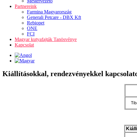
Mestervezető
Partnereink
Farmina Magyarország
Generali Petcare - DBX Kft
Rebiopet
ONE
FCI
Magyar kutyafajták Tanösvénye
Kapcsolat
Kiállításokkal, rendezvényekkel kapcsolat
Ti
Kiál