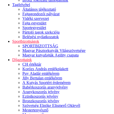
Bronz fokozatú támogatóink
Tagfelvétel
Általános tájékoztató
Fajtagondozói pályázat
Vidéki szervezet
Fajta egyesület
Sportegyesület
Pártoló tagok szekciója
Belépési nyilatkozatok
Sportbizottságok
SPORTBIZOTTSÁG
Magyar Pásztorkutyák Világszövetsége
Magyar kutyafajták Agility csapata
Díjazottaink
CH értéktár
Korózs András emlékplakett
Puy Aladár emlékérem
Jilly Bertalan emlékérem
A Kutyás Sportért érdemérem
Babérkoszorús aranyjelvény
Aranykoszorús jelvény
Ezüstkoszorús jelvény
Bronzkoszorús jelvény
Szövetség Elnöke Elismerő Oklevél
Mestertenyésztő