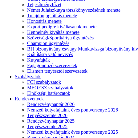
Teljesítményfűzet
Német Juhászkutya törzskönyvezésének menete
Tulajdonjog átírás menete
Honosítás menete
Export pedigré kiváltásának menete
Kennelnév kiváltás menete
Szövetségi/Sportkártya ügyintézés
Champion ügyintézés
BH bizonyítvány és/vagy Munkavizsga bizonyítvány kiv
Kiállításra való nevezés
Kutyafajták
Fajtagondozó szervezetek
Elismert tenyésztői szervezetek
Szabályzatok
FCI szabályzatok
MEOESZ szabályzatok
Elnökségi határozatok
Rendezvények
Rendezvénynaptár 2026
Nemzeti kutyafajtaink éves pontversenye 2026
Tenyészszemle 2026
Rendezvénynaptár 2025
Tenyészszemle 2025
Nemzeti kutyafajtaink éves pontversenye 2025
Rendezvénynaptár 2024