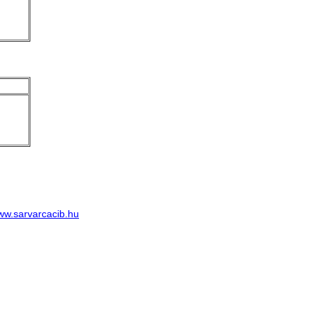
u
w.sarvarcacib.hu