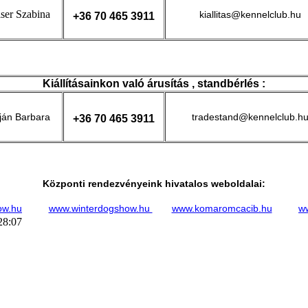
ser Szabina
kiallitas@kennelclub.hu
+36 70 465 3911
Kiállításainkon való árusítás , standbérlés :
ján Barbara
tradestand@kennelclub.h
+36 70 465 3911
Központi rendezvényeink hivatalos weboldalai:
ow.hu
www.winterdogshow.hu
www.komaromcacib.hu
ww
28:07