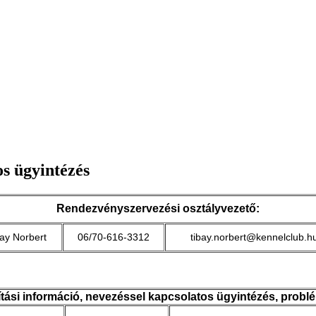
os ügyintézés
Rendezvényszervezési osztályvezető:
bay Norbert
06/70-616-3312
tibay.norbert@kennelclub.h
lítási információ, nevezéssel kapcsolatos ügyintézés, probl