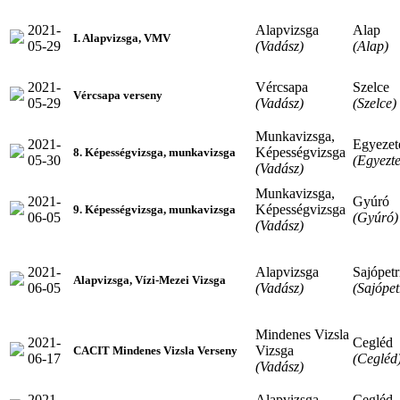
2021-
Alapvizsga
Alap
I. Alapvizsga, VMV
05-29
(Vadász)
(Alap)
2021-
Vércsapa
Szelce
Vércsapa verseny
05-29
(Vadász)
(Szelce)
Munkavizsga,
2021-
Egyezeté
Képességvizsga
8. Képességvizsga, munkavizsga
05-30
(Egyezte
(Vadász)
Munkavizsga,
2021-
Gyúró
Képességvizsga
9. Képességvizsga, munkavizsga
06-05
(Gyúró)
(Vadász)
2021-
Alapvizsga
Sajópetr
Alapvizsga, Vízi-Mezei Vizsga
06-05
(Vadász)
(Sajópet
Mindenes Vizsla
2021-
Cegléd
Vizsga
CACIT Mindenes Vizsla Verseny
06-17
(Cegléd
(Vadász)
2021-
Alapvizsga
Cegléd