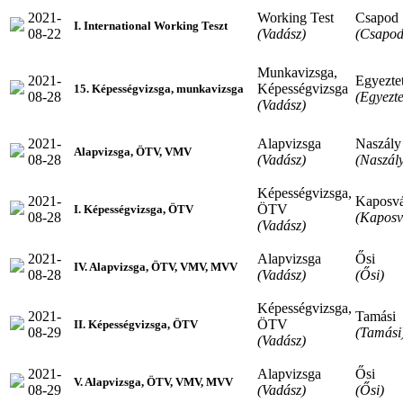
2021-
Working Test
Csapod
I. International Working Teszt
08-22
(Vadász)
(Csapod
Munkavizsga,
2021-
Egyeztet
Képességvizsga
15. Képességvizsga, munkavizsga
08-28
(Egyezte
(Vadász)
2021-
Alapvizsga
Naszály
Alapvizsga, ÖTV, VMV
08-28
(Vadász)
(Naszál
Képességvizsga,
2021-
Kaposv
ÖTV
I. Képességvizsga, ÖTV
08-28
(Kaposv
(Vadász)
2021-
Alapvizsga
Ősi
IV. Alapvizsga, ÖTV, VMV, MVV
08-28
(Vadász)
(Ősi)
Képességvizsga,
2021-
Tamási
ÖTV
II. Képességvizsga, ÖTV
08-29
(Tamási
(Vadász)
2021-
Alapvizsga
Ősi
V. Alapvizsga, ÖTV, VMV, MVV
08-29
(Vadász)
(Ősi)