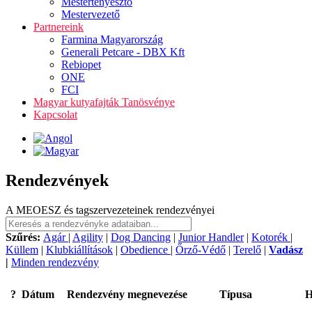
Mestertenyésztő
Mestervezető
Partnereink
Farmina Magyarország
Generali Petcare - DBX Kft
Rebiopet
ONE
FCI
Magyar kutyafajták Tanösvénye
Kapcsolat
Rendezvények
A MEOESZ és tagszervezeteinek rendezvényei
Szűrés:
Agár
|
Agility
|
Dog Dancing
|
Junior Handler
|
Kotorék
|
Küllem
|
Klubkiállítások
|
Obedience
|
Őrző-Védő
|
Terelő
|
Vadász
|
Minden rendezvény
?
Dátum
Rendezvény megnevezése
Típusa
H