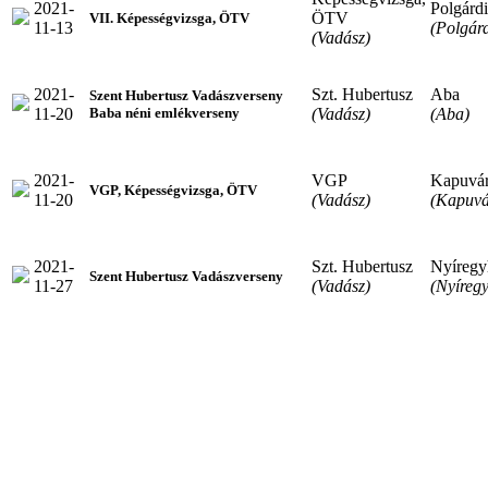
2021-
Polgárdi
ÖTV
VII. Képességvizsga, ÖTV
11-13
(Polgárd
(Vadász)
2021-
Szt. Hubertusz
Aba
Szent Hubertusz Vadászverseny
11-20
(Vadász)
(Aba)
Baba néni emlékverseny
2021-
VGP
Kapuvá
VGP, Képességvizsga, ÖTV
11-20
(Vadász)
(Kapuvá
2021-
Szt. Hubertusz
Nyíregy
Szent Hubertusz Vadászverseny
11-27
(Vadász)
(Nyíreg