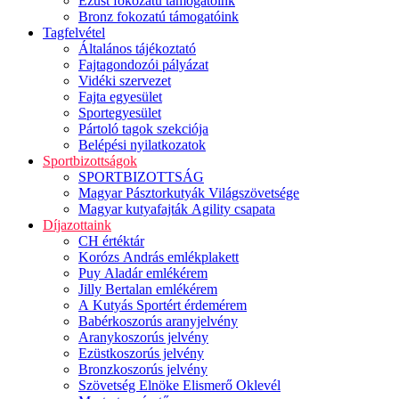
Ezüst fokozatú támogatóink
Bronz fokozatú támogatóink
Tagfelvétel
Általános tájékoztató
Fajtagondozói pályázat
Vidéki szervezet
Fajta egyesület
Sportegyesület
Pártoló tagok szekciója
Belépési nyilatkozatok
Sportbizottságok
SPORTBIZOTTSÁG
Magyar Pásztorkutyák Világszövetsége
Magyar kutyafajták Agility csapata
Díjazottaink
CH értéktár
Korózs András emlékplakett
Puy Aladár emlékérem
Jilly Bertalan emlékérem
A Kutyás Sportért érdemérem
Babérkoszorús aranyjelvény
Aranykoszorús jelvény
Ezüstkoszorús jelvény
Bronzkoszorús jelvény
Szövetség Elnöke Elismerő Oklevél