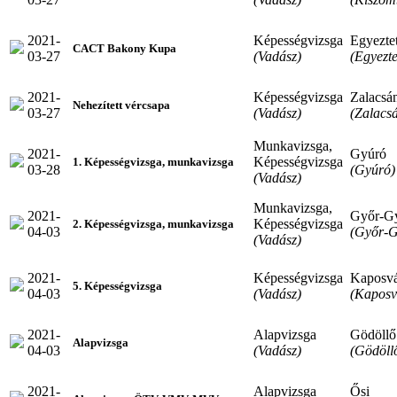
2021-
Képességvizsga
Egyeztet
CACT Bakony Kupa
03-27
(Vadász)
(Egyezte
2021-
Képességvizsga
Zalacsá
Nehezített vércsapa
03-27
(Vadász)
(Zalacs
Munkavizsga,
2021-
Gyúró
Képességvizsga
1. Képességvizsga, munkavizsga
03-28
(Gyúró)
(Vadász)
Munkavizsga,
2021-
Győr-G
Képességvizsga
2. Képességvizsga, munkavizsga
04-03
(Győr-G
(Vadász)
2021-
Képességvizsga
Kaposv
5. Képességvizsga
04-03
(Vadász)
(Kaposv
2021-
Alapvizsga
Gödöllő
Alapvizsga
04-03
(Vadász)
(Gödöll
2021-
Alapvizsga
Ősi