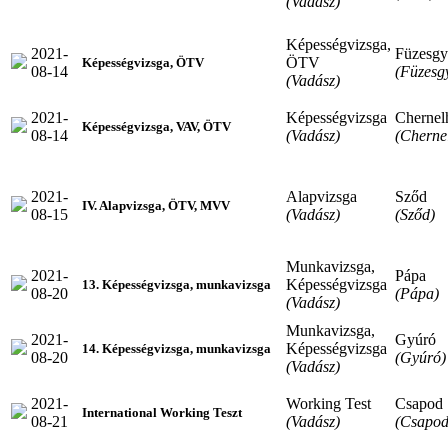
(Vadász)
Képességvizsga,
2021-
Füzesgy
ÖTV
Képességvizsga, ÖTV
08-14
(Füzesg
(Vadász)
2021-
Képességvizsga
Cherne
Képességvizsga, VAV, ÖTV
08-14
(Vadász)
(Cherne
2021-
Alapvizsga
Sződ
IV. Alapvizsga, ÖTV, MVV
08-15
(Vadász)
(Sződ)
Munkavizsga,
2021-
Pápa
Képességvizsga
13. Képességvizsga, munkavizsga
08-20
(Pápa)
(Vadász)
Munkavizsga,
2021-
Gyúró
Képességvizsga
14. Képességvizsga, munkavizsga
08-20
(Gyúró)
(Vadász)
2021-
Working Test
Csapod
International Working Teszt
08-21
(Vadász)
(Csapod