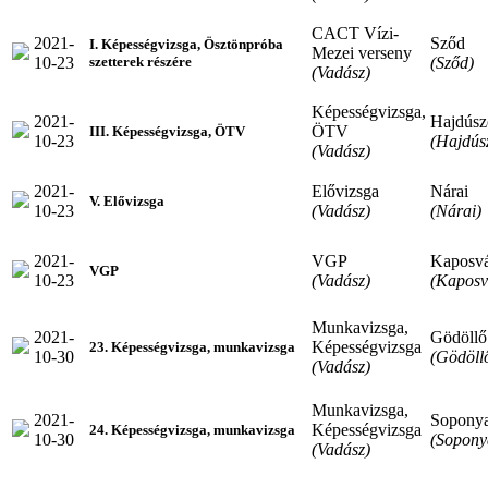
CACT Vízi-
2021-
Sződ
I. Képességvizsga, Ösztönpróba
Mezei verseny
10-23
(Sződ)
szetterek részére
(Vadász)
Képességvizsga,
2021-
Hajdúsz
ÖTV
III. Képességvizsga, ÖTV
10-23
(Hajdús
(Vadász)
2021-
Elővizsga
Nárai
V. Elővizsga
10-23
(Vadász)
(Nárai)
2021-
VGP
Kaposv
VGP
10-23
(Vadász)
(Kaposv
Munkavizsga,
2021-
Gödöllő
Képességvizsga
23. Képességvizsga, munkavizsga
10-30
(Gödöll
(Vadász)
Munkavizsga,
2021-
Sopony
Képességvizsga
24. Képességvizsga, munkavizsga
10-30
(Sopony
(Vadász)