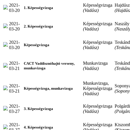
2021-
Képességvizsga
Hajdúsz
1. Képességvizsga
03-20
(Vadász)
(Hajdús
2021-
Képességvizsga
Naszály
2. Képességvizsga
03-20
(Vadász)
(Naszál
2021-
Képességvizsga
Teskánd
Képességvizsga
03-20
(Vadász)
(Teskán
2021-
Munkavizsga
Teskánd
CACT Vaddisznóhajtó verseny,
03-21
(Vadász)
(Teskán
munkavizsga
Munkavizsga,
2021-
Sopony
Képességvizsga
Képességvizsga, munkavizsga
03-21
(Sopony
(Vadász)
2021-
Képességvizsga
Polgárdi
3. Képességvizsga
03-27
(Vadász)
(Polgárd
2021-
Képességvizsga
Kiszom
4. Képességvizsga
03-27
(Vadász)
(Kiszom