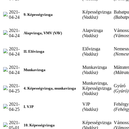
2021-
Képességvizsga
Babatpu
9. Képességvizsga
04-24
(Vadász)
(Babatp
2021-
Alapvizsga
Vámoss
Alapvizsga, VMV (VAV)
04-24
(Vadász)
(Vámoss
2021-
Elővizsga
Nemesn
II. Elővizsga
04-24
(Vadász)
(Nemes
2021-
Munkavizsga
Mátrate
Munkavizsga
04-24
(Vadász)
(Mátrat
Munkavizsga,
2021-
Gyúró
Képességvizsga
4. Képességvizsga, munkavizsga
04-25
(Gyúró)
(Vadász)
2021-
VJP
Fehérgy
I. VJP
04-25
(Vadász)
(Fehérg
2021-
Képességvizsga
Vámoss
10. Képességvizsga
05-01
(Vadász)
(Vámoss