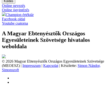
Küldés
Online nevezés
Online ügyintézés
Champion értéktár
Facebook oldal
Youtube csatorna
A Magyar Ebtenyésztők Országos
Egyesületeinek Szövetsége hivatalos
weboldala
© 2026 Magyar Ebtenyésztők Országos Egyesületeinek Szövetsége
(MEOESZ) |
Impresszum
|
Kapcsolat
| Készítette:
Simon Nándor,
Simonszoft