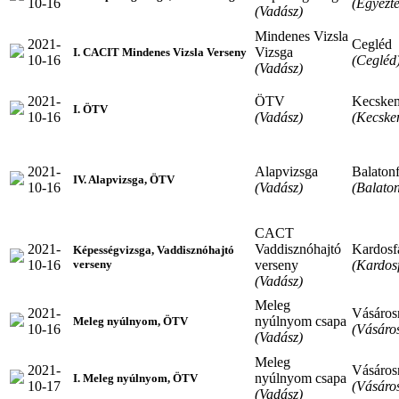
10-16
(Egyezte
(Vadász)
Mindenes Vizsla
2021-
Cegléd
Vizsga
I. CACIT Mindenes Vizsla Verseny
10-16
(Cegléd
(Vadász)
2021-
ÖTV
Kecske
I. ÖTV
10-16
(Vadász)
(Kecske
2021-
Alapvizsga
Balaton
IV. Alapvizsga, ÖTV
10-16
(Vadász)
(Balaton
CACT
2021-
Vaddisznóhajtó
Kardosf
Képességvizsga, Vaddisznóhajtó
10-16
verseny
(Kardos
verseny
(Vadász)
Meleg
2021-
Vásáro
nyúlnyom csapa
Meleg nyúlnyom, ÖTV
10-16
(Vásáro
(Vadász)
Meleg
2021-
Vásáro
nyúlnyom csapa
I. Meleg nyúlnyom, ÖTV
10-17
(Vásáro
(Vadász)