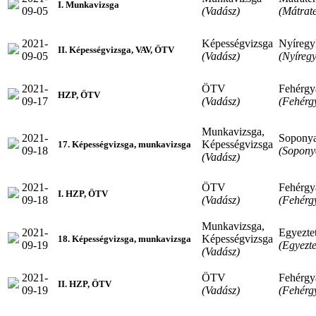
I. Munkavizsga
09-05
(Vadász)
(Mátrat
2021-
Képességvizsga
Nyíregy
II. Képességvizsga, VAV, ÖTV
09-05
(Vadász)
(Nyíreg
2021-
ÖTV
Fehérgy
HZP, ÖTV
09-17
(Vadász)
(Fehérg
Munkavizsga,
2021-
Sopony
Képességvizsga
17. Képességvizsga, munkavizsga
09-18
(Sopony
(Vadász)
2021-
ÖTV
Fehérgy
I. HZP, ÖTV
09-18
(Vadász)
(Fehérg
Munkavizsga,
2021-
Egyeztet
Képességvizsga
18. Képességvizsga, munkavizsga
09-19
(Egyezte
(Vadász)
2021-
ÖTV
Fehérgy
II. HZP, ÖTV
09-19
(Vadász)
(Fehérg