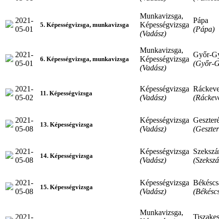
Munkavizsga,
2021-
Pápa
Képességvizsga
5. Képességvizsga, munkavizsga
05-01
(Pápa)
(Vadász)
Munkavizsga,
2021-
Győr-G
Képességvizsga
6. Képességvizsga, munkavizsga
05-01
(Győr-G
(Vadász)
2021-
Képességvizsga
Ráckev
11. Képességvizsga
05-02
(Vadász)
(Ráckev
2021-
Képességvizsga
Geszter
13. Képességvizsga
05-08
(Vadász)
(Geszte
2021-
Képességvizsga
Szekszá
14. Képességvizsga
05-08
(Vadász)
(Szekszá
2021-
Képességvizsga
Békéscs
15. Képességvizsga
05-08
(Vadász)
(Békésc
Munkavizsga,
2021-
Tiszakes