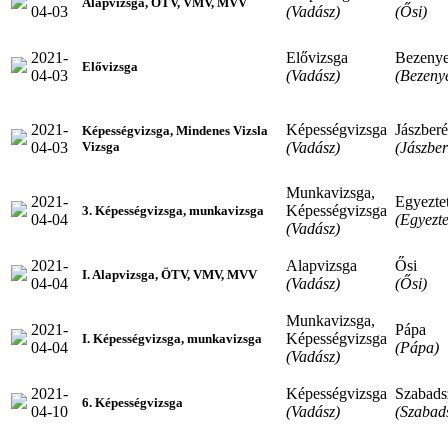
Alapvizsga, ÖTV, VMV, MVV
04-03
(Vadász)
(Ősi)
2021-
Elővizsga
Bezeny
Elővizsga
04-03
(Vadász)
(Bezeny
2021-
Képességvizsga
Jászber
Képességvizsga, Mindenes Vizsla
04-03
(Vadász)
(Jászbe
Vizsga
Munkavizsga,
2021-
Egyeztet
Képességvizsga
3. Képességvizsga, munkavizsga
04-04
(Egyezte
(Vadász)
2021-
Alapvizsga
Ősi
I. Alapvizsga, ÖTV, VMV, MVV
04-04
(Vadász)
(Ősi)
Munkavizsga,
2021-
Pápa
Képességvizsga
I. Képességvizsga, munkavizsga
04-04
(Pápa)
(Vadász)
2021-
Képességvizsga
Szabads
6. Képességvizsga
04-10
(Vadász)
(Szabads