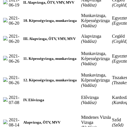
II. Alapvizsga, ÖTV, VMV, MVV
06-19
(Vadász)
(Cegléd
Munkavizsga,
2021-
Egyeztet
Képességvizsga
10. Képességvizsga, munkavizsga
06-20
(Egyezte
(Vadász)
2021-
Alapvizsga
Cegléd
III. Alapvizsga, ÖTV, VMV, MVV
06-20
(Vadász)
(Cegléd
Munkavizsga,
2021-
Egyeztet
Képességvizsga
11. Képességvizsga, munkavizsga
06-26
(Egyezte
(Vadász)
Munkavizsga,
2021-
Tiszakes
Képességvizsga
12. Képességvizsga, munkavizsga
06-26
(Tiszake
(Vadász)
2021-
Elővizsga
Kardosf
IV. Elővizsga
07-08
(Vadász)
(Kardos
Mindenes Vizsla
2021-
Sződ
Vizsga
Alapvizsga, ÖTV, MVV
08-14
(Sződ)