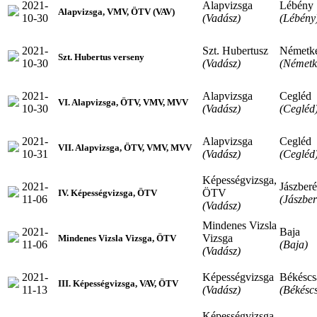
2021-
Alapvizsga
Lébény
Alapvizsga, VMV, ÖTV (VAV)
10-30
(Vadász)
(Lébény
2021-
Szt. Hubertusz
Németk
Szt. Hubertus verseny
10-30
(Vadász)
(Németk
2021-
Alapvizsga
Cegléd
VI. Alapvizsga, ÖTV, VMV, MVV
10-30
(Vadász)
(Cegléd
2021-
Alapvizsga
Cegléd
VII. Alapvizsga, ÖTV, VMV, MVV
10-31
(Vadász)
(Cegléd
Képességvizsga,
2021-
Jászber
ÖTV
IV. Képességvizsga, ÖTV
11-06
(Jászbe
(Vadász)
Mindenes Vizsla
2021-
Baja
Vizsga
Mindenes Vizsla Vizsga, ÖTV
11-06
(Baja)
(Vadász)
2021-
Képességvizsga
Békéscs
III. Képességvizsga, VAV, ÖTV
11-13
(Vadász)
(Békésc
Képességvizsga,