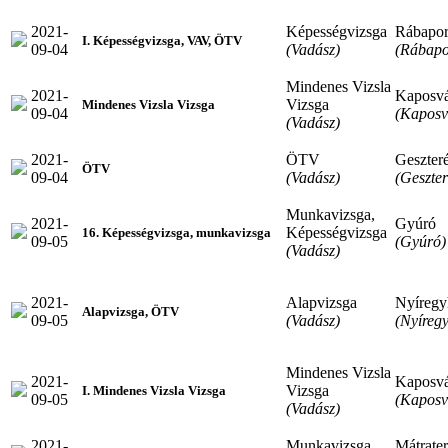
2021-
Képességvizsga
Rábapo
I. Képességvizsga, VAV, ÖTV
09-04
(Vadász)
(Rábapo
Mindenes Vizsla
2021-
Kaposv
Vizsga
Mindenes Vizsla Vizsga
09-04
(Kaposv
(Vadász)
2021-
ÖTV
Geszter
ÖTV
09-04
(Vadász)
(Geszte
Munkavizsga,
2021-
Gyúró
Képességvizsga
16. Képességvizsga, munkavizsga
09-05
(Gyúró)
(Vadász)
2021-
Alapvizsga
Nyíregy
Alapvizsga, ÖTV
09-05
(Vadász)
(Nyíreg
Mindenes Vizsla
2021-
Kaposv
Vizsga
I. Mindenes Vizsla Vizsga
09-05
(Kaposv
(Vadász)
2021-
Munkavizsga
Mátrate