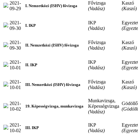
2021-
Fővizsga
Kaszó
I. Nemzetközi (ISHV) fővizsga
09-29
(Vadász)
(Kaszó)
2021-
IKP
Egyeztet
I. IKP
09-30
(Vadász)
(Egyezte
2021-
Fővizsga
Kaszó
II. Nemzetközi (ISHV) fővizsga
09-30
(Vadász)
(Kaszó)
2021-
IKP
Egyeztet
II. IKP
10-01
(Vadász)
(Egyezte
2021-
Fővizsga
Kaszó
III. Nemzetközi (ISHV) fővizsga
10-01
(Vadász)
(Kaszó)
Munkavizsga,
2021-
Gödöllő
Képességvizsga
19. Képességvizsga, munkavizsga
10-02
(Gödöll
(Vadász)
2021-
IKP
Egyeztet
III. IKP
10-02
(Vadász)
(Egyezte