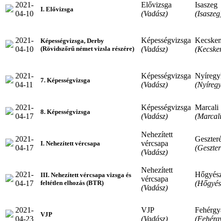
2021-
Elővizsga
Isaszeg
I. Elővizsga
04-10
(Vadász)
(Isaszeg
2021-
Képességvizsga
Kecske
Képességvizsga, Derby
04-10
(Vadász)
(Kecske
(Rövidszőrű német vizsla részére)
2021-
Képességvizsga
Nyíregy
7. Képességvizsga
04-11
(Vadász)
(Nyíreg
2021-
Képességvizsga
Marcali
8. Képességvizsga
04-17
(Vadász)
(Marcali
Nehezített
2021-
Geszter
vércsapa
I. Nehezített vércsapa
04-17
(Geszte
(Vadász)
Nehezített
2021-
Hőgyés
III. Nehezített vércsapa vizsga és
vércsapa
04-17
(Hőgyés
feltétlen elhozás (BTR)
(Vadász)
2021-
VJP
Fehérgy
VJP
04-23
(Vadász)
(Fehérg