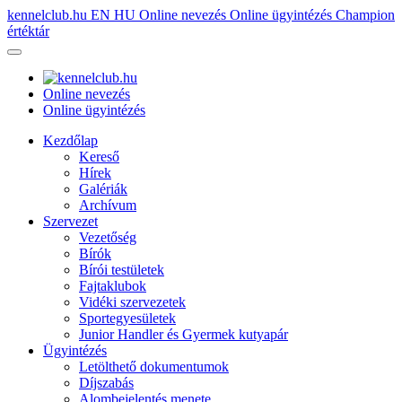
kennelclub.hu
EN
HU
Online nevezés
Online ügyintézés
Champion
értéktár
Online nevezés
Online ügyintézés
Kezdőlap
Kereső
Hírek
Galériák
Archívum
Szervezet
Vezetőség
Bírók
Bírói testületek
Fajtaklubok
Vidéki szervezetek
Sportegyesületek
Junior Handler és Gyermek kutyapár
Ügyintézés
Letölthető dokumentumok
Díjszabás
Alombejelentés menete