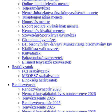
Online alombejelentés menete
Teljesítményfűzet
Német Juhászkutya törzskönyvezésének menete
Tulajdonjog átírás menete
Honosítás menete
Export pedigré kiváltásának menete
Kennelnév kiváltás menete
Szövetségi/Sportkártya ügyintézés
Champion ügyintézés
BH bizonyítvány és/vagy Munkavizsga bizonyítvány kiv
Kiállításra való nevezés
Kutyafajták
Fajtagondozó szervezetek
Elismert tenyésztői szervezetek
Szabályzatok
FCI szabályzatok
MEOESZ szabályzatok
Elnökségi határozatok
Rendezvények
Rendezvénynaptár 2026
Nemzeti kutyafajtaink éves pontversenye 2026
Tenyészszemle 2026
Rendezvénynaptár 2025
Tenyészszemle 2025
Nemzeti kutyafajtaink éves pontversenye 2025