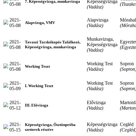
Képességvizsga
7. Képességvizsga, munkavizsga
05-08
(Tiszake
(Vadász)
2021-
Alapvizsga
Móraha
Alapvizsga, VMV
05-08
(Vadász)
(Mórah
Munkavizsga,
2021-
Egyeztet
Tavaszi Tacskókopós Találkozó,
Képességvizsga
05-08
(Egyezte
Képességvizsga, munkavizsga
(Vadász)
2021-
Working Test
Sopron
Working Teszt
05-08
(Vadász)
(Sopron
2021-
Working Test
Sopron
I. Working Teszt
05-09
(Vadász)
(Sopron
2021-
Elővizsga
Martonf
III. Elővizsga
05-12
(Vadász)
(Marton
2021-
Képességvizsga
Cegléd
Képességvizsga, Ösztönpróba
05-15
(Vadász)
(Cegléd
szetterek részére