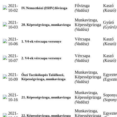
2021-
Fővizsga
Kaszó
IV. Nemzetközi (ISHV) fővizsga
10-02
(Vadász)
(Kaszó)
Munkavizsga,
2021-
Gyúró
Képességvizsga
20. Képességvizsga, munkavizsga
10-03
(Gyúró)
(Vadász)
2021-
Vércsapa
Kaszó
1. V4-ek vércsapa versenye
10-06
(Vadász)
(Kaszó)
2021-
Vércsapa
Kaszó
2. V4-ek vércsapa versenye
10-07
(Vadász)
(Kaszó)
Munkavizsga,
2021-
Egyeztet
Őszi Tacskókopós Találkozó,
Képességvizsga
10-09
(Egyezte
Képességvizsga, munkavizsga
(Vadász)
Munkavizsga,
2021-
Sopony
Képességvizsga
21. Képességvizsga, munkavizsga
10-16
(Sopony
(Vadász)
Munkavizsga,
2021-
Egyeztet
Képességvizsga
22. Képességvizsga, munkavizsga