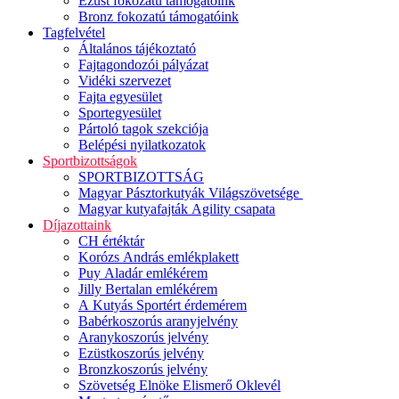
Ezüst fokozatú támogatóink
Bronz fokozatú támogatóink
Tagfelvétel
Általános tájékoztató
Fajtagondozói pályázat
Vidéki szervezet
Fajta egyesület
Sportegyesület
Pártoló tagok szekciója
Belépési nyilatkozatok
Sportbizottságok
SPORTBIZOTTSÁG
Magyar Pásztorkutyák Világszövetsége
Magyar kutyafajták Agility csapata
Díjazottaink
CH értéktár
Korózs András emlékplakett
Puy Aladár emlékérem
Jilly Bertalan emlékérem
A Kutyás Sportért érdemérem
Babérkoszorús aranyjelvény
Aranykoszorús jelvény
Ezüstkoszorús jelvény
Bronzkoszorús jelvény
Szövetség Elnöke Elismerő Oklevél