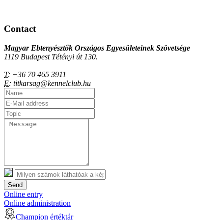
Contact
Magyar Ebtenyésztők Országos Egyesületeinek Szövetsége
1119 Budapest Tétényi út 130.
T:
+36 70 465 3911
E:
titkarsag@kennelclub.hu
Send
Online entry
Online administration
Champion értéktár