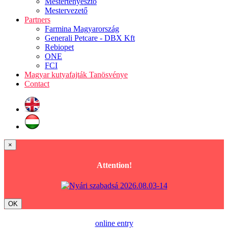
Mestertenyésztő
Mestervezető
Partners
Farmina Magyarország
Generali Petcare - DBX Kft
Rebiopet
ONE
FCI
Magyar kutyafajták Tanösvénye
Contact
×
Attention!
OK
online entry