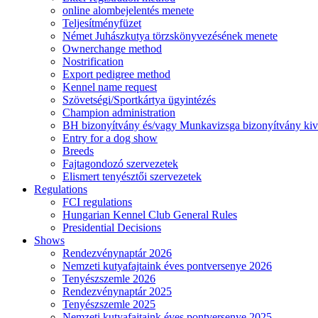
online alombejelentés menete
Teljesítményfüzet
Német Juhászkutya törzskönyvezésének menete
Ownerchange method
Nostrification
Export pedigree method
Kennel name request
Szövetségi/Sportkártya ügyintézés
Champion administration
BH bizonyítvány és/vagy Munkavizsga bizonyítvány kiv
Entry for a dog show
Breeds
Fajtagondozó szervezetek
Elismert tenyésztői szervezetek
Regulations
FCI regulations
Hungarian Kennel Club General Rules
Presidential Decisions
Shows
Rendezvénynaptár 2026
Nemzeti kutyafajtaink éves pontversenye 2026
Tenyészszemle 2026
Rendezvénynaptár 2025
Tenyészszemle 2025
Nemzeti kutyafajtaink éves pontversenye 2025