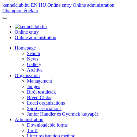
kennelclub.hu
EN
HU
Online entry
Online administration
Champion értéktár
Online entry
Online administration
Homepage
Search
News
Gallery
Archive
Organization
Management
Judges
Bírói testületek
Breed Clubs
Local organizations
Sport associations
Junior Handler és Gyermek kutyapár
Administration
Downloadable forms
Tariff
Litter registration method