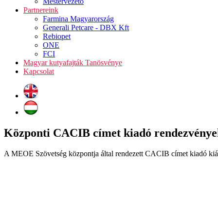
Mestervezető
Partnereink
Farmina Magyarország
Generali Petcare - DBX Kft
Rebiopet
ONE
FCI
Magyar kutyafajták Tanösvénye
Kapcsolat
Központi CACIB címet kiadó rendezvénye
A MEOE Szövetség központja által rendezett CACIB címet kiadó kiáll