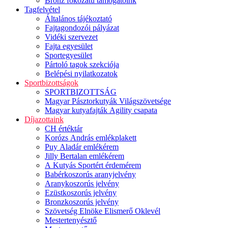
Bronz fokozatú támogatóink
Tagfelvétel
Általános tájékoztató
Fajtagondozói pályázat
Vidéki szervezet
Fajta egyesület
Sportegyesület
Pártoló tagok szekciója
Belépési nyilatkozatok
Sportbizottságok
SPORTBIZOTTSÁG
Magyar Pásztorkutyák Világszövetsége
Magyar kutyafajták Agility csapata
Díjazottaink
CH értéktár
Korózs András emlékplakett
Puy Aladár emlékérem
Jilly Bertalan emlékérem
A Kutyás Sportért érdemérem
Babérkoszorús aranyjelvény
Aranykoszorús jelvény
Ezüstkoszorús jelvény
Bronzkoszorús jelvény
Szövetség Elnöke Elismerő Oklevél
Mestertenyésztő