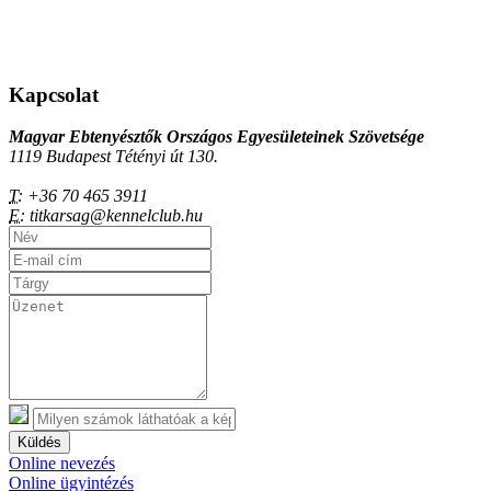
Kapcsolat
Magyar Ebtenyésztők Országos Egyesületeinek Szövetsége
1119 Budapest Tétényi út 130.
T:
+36 70 465 3911
E:
titkarsag@kennelclub.hu
Küldés
Online nevezés
Online ügyintézés