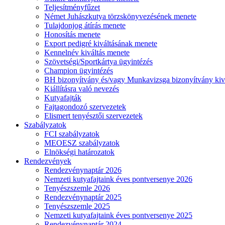
Teljesítményfűzet
Német Juhászkutya törzskönyvezésének menete
Tulajdonjog átírás menete
Honosítás menete
Export pedigré kiváltásának menete
Kennelnév kiváltás menete
Szövetségi/Sportkártya ügyintézés
Champion ügyintézés
BH bizonyítvány és/vagy Munkavizsga bizonyítvány kiv
Kiállításra való nevezés
Kutyafajták
Fajtagondozó szervezetek
Elismert tenyésztői szervezetek
Szabályzatok
FCI szabályzatok
MEOESZ szabályzatok
Elnökségi határozatok
Rendezvények
Rendezvénynaptár 2026
Nemzeti kutyafajtaink éves pontversenye 2026
Tenyészszemle 2026
Rendezvénynaptár 2025
Tenyészszemle 2025
Nemzeti kutyafajtaink éves pontversenye 2025
Rendezvénynaptár 2024