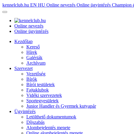
kennelclub.hu
EN
HU
Online nevezés
Online ügyintézés
Champion é
Online nevezés
Online ügyintézés
Kezdőlap
Kereső
Hírek
Galériák
Archívum
Szervezet
Vezetőség
Bírók
Bírói testületek
Fajtaklubok
Vidéki szervezetek
Sportegyesületek
Junior Handler és Gyermek kutyapár
Ügyintézés
Letölthető dokumentumok
Díjszabás
Alombejelentés menete
Online alombejelentés menete