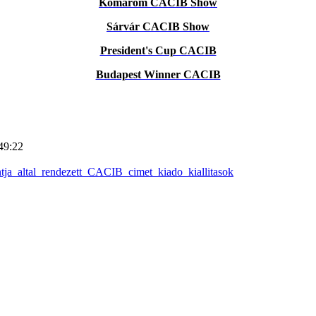
Komárom CACIB Show
Sárvár CACIB Show
President's Cup CACIB
Budapest Winner CACIB
49:22
a_altal_rendezett_CACIB_cimet_kiado_kiallitasok