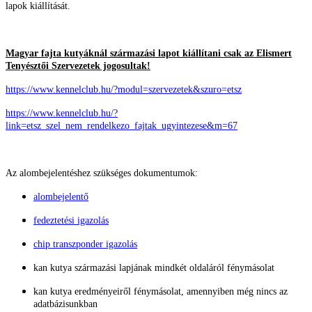
lapok kiállítását.
Magyar fajta kutyáknál származási lapot kiállítani csak az Elismert
Tenyésztői Szervezetek jogosultak!
https://www.kennelclub.hu/?modul=szervezetek&szuro=etsz
https://www.kennelclub.hu/?
link=etsz_szel_nem_rendelkezo_fajtak_ugyintezese&m=67
Az alombejelentéshez szükséges dokumentumok:
alombejelentő
fedeztetési igazolás
chip transzponder igazolás
kan kutya származási lapjának mindkét oldaláról fénymásolat
kan kutya eredményeiről fénymásolat, amennyiben még nincs az
adatbázisunkban