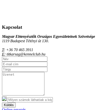
Kapcsolat
Magyar Ebtenyésztők Országos Egyesületeinek Szövetsége
1119 Budapest Tétényi út 130.
T:
+36 70 465 3911
E:
titkarsag@kennelclub.hu
Küldés
Online nevezés