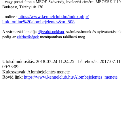
- vagy postai úton a MEOE Szövetség levelezési címére: MEOESZ 1119
Budapest, Tétényi út 130.
https://www.kennelclub.hu/index.php?
- online :
link=online%20alombejelentes&m=508
A származási lap díja
díjszabásunkban,
számlaszámunk és nyitvatartásunk
pedig az
elérhetőségek
menüpontban található meg.
Utolsó módosítás: 2018-07-24 11:24:25 | Létrehozás: 2017-07-11
09:33:09
Kulcsszavak: Alombejelentés menete
Rövid link:
https://www.kennelclub.hu/Alombejelentes_menete