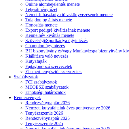
Online alombejelentés menete
Teljesítményfűzet
Német Juhászkutya törzskönyvezésének menete
Tulajdonjog átírás menete
Honosítás menete
Export pedigré kiváltásának menete
Kennelnév kiváltás menete
Szövetségi/Sportkártya ügyintézés
Champion ügyintézés
BH bizonyítvány és/vagy Munkavizsga bizonyítvány kiv
Kiállításra való nevezés
Kutyafajták
Fajtagondozó szervezetek
Elismert tenyésztői szervezetek
Szabályzatok
FCI szabályzatok
MEOESZ szabályzatok
Elnökségi határozatok
Rendezvények
Rendezvénynaptár 2026
Nemzeti kutyafajtaink éves pontversenye 2026
Tenyészszemle 2026
Rendezvénynaptár 2025
Tenyészszemle 2025
Nemzeti kutyafajtaink éves pontversenye 2025