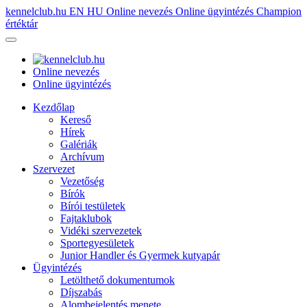
kennelclub.hu
EN
HU
Online nevezés
Online ügyintézés
Champion
értéktár
Online nevezés
Online ügyintézés
Kezdőlap
Kereső
Hírek
Galériák
Archívum
Szervezet
Vezetőség
Bírók
Bírói testületek
Fajtaklubok
Vidéki szervezetek
Sportegyesületek
Junior Handler és Gyermek kutyapár
Ügyintézés
Letölthető dokumentumok
Díjszabás
Alombejelentés menete