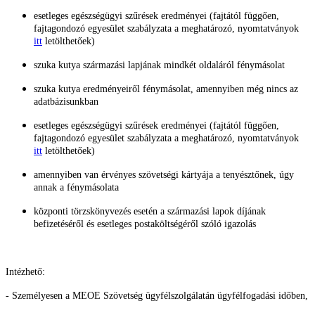
esetleges egészségügyi szűrések eredményei (fajtától függően,
fajtagondozó egyesület szabályzata a meghatározó, nyomtatványok
itt
letölthetőek)
szuka kutya származási lapjának mindkét oldaláról fénymásolat
szuka kutya eredményeiről fénymásolat, amennyiben még nincs az
adatbázisunkban
esetleges egészségügyi szűrések eredményei (fajtától függően,
fajtagondozó egyesület szabályzata a meghatározó, nyomtatványok
itt
letölthetőek)
amennyiben van érvényes szövetségi kártyája a tenyésztőnek, úgy
annak a fénymásolata
központi törzskönyvezés esetén a származási lapok díjának
befizetéséről és esetleges postaköltségéről szóló igazolás
Intézhető:
- Személyesen a MEOE Szövetség ügyfélszolgálatán ügyfélfogadási időben,