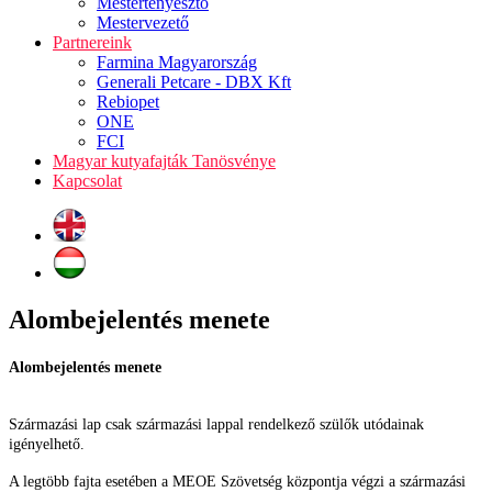
Mestertenyésztő
Mestervezető
Partnereink
Farmina Magyarország
Generali Petcare - DBX Kft
Rebiopet
ONE
FCI
Magyar kutyafajták Tanösvénye
Kapcsolat
Alombejelentés menete
Alombejelentés menete
Származási lap csak származási lappal rendelkező szülők utódainak
igényelhető.
A legtöbb fajta esetében a MEOE Szövetség központja végzi a származási