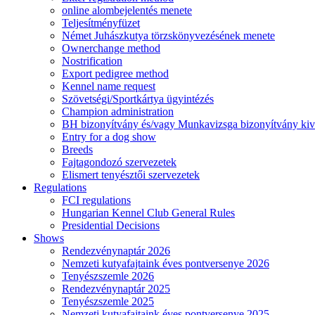
online alombejelentés menete
Teljesítményfüzet
Német Juhászkutya törzskönyvezésének menete
Ownerchange method
Nostrification
Export pedigree method
Kennel name request
Szövetségi/Sportkártya ügyintézés
Champion administration
BH bizonyítvány és/vagy Munkavizsga bizonyítvány kiv
Entry for a dog show
Breeds
Fajtagondozó szervezetek
Elismert tenyésztői szervezetek
Regulations
FCI regulations
Hungarian Kennel Club General Rules
Presidential Decisions
Shows
Rendezvénynaptár 2026
Nemzeti kutyafajtaink éves pontversenye 2026
Tenyészszemle 2026
Rendezvénynaptár 2025
Tenyészszemle 2025
Nemzeti kutyafajtaink éves pontversenye 2025