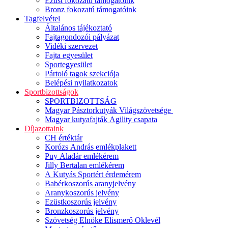
Ezüst fokozatú támogatóink
Bronz fokozatú támogatóink
Tagfelvétel
Általános tájékoztató
Fajtagondozói pályázat
Vidéki szervezet
Fajta egyesület
Sportegyesület
Pártoló tagok szekciója
Belépési nyilatkozatok
Sportbizottságok
SPORTBIZOTTSÁG
Magyar Pásztorkutyák Világszövetsége
Magyar kutyafajták Agility csapata
Díjazottaink
CH értéktár
Korózs András emlékplakett
Puy Aladár emlékérem
Jilly Bertalan emlékérem
A Kutyás Sportért érdemérem
Babérkoszorús aranyjelvény
Aranykoszorús jelvény
Ezüstkoszorús jelvény
Bronzkoszorús jelvény
Szövetség Elnöke Elismerő Oklevél