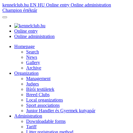
kennelclub.hu
EN
HU
Online entry
Online administration
Champion értéktár
Online entry
Online administration
Homepage
Search
News
Gallery
Archive
Organization
Management
Judges
Bírói testületek
Breed Clubs
Local organizations
Sport associations
Junior Handler és Gyermek kutyapár
Administration
Downloadable forms
Tariff
Litter registration method