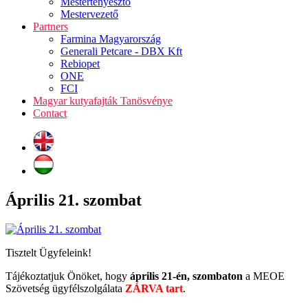
Mestertenyésztő
Mestervezető
Partners
Farmina Magyarország
Generali Petcare - DBX Kft
Rebiopet
ONE
FCI
Magyar kutyafajták Tanösvénye
Contact
Április 21. szombat
Tisztelt Ügyfeleink!
Tájékoztatjuk Önöket, hogy
április 21-én, szombaton
a MEOE
Szövetség ügyfélszolgálata
ZÁRVA tart
.