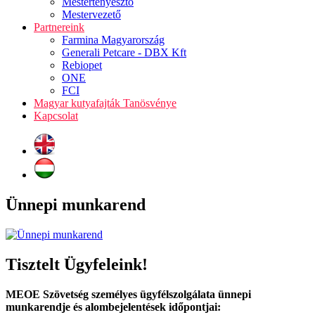
Mestertenyésztő
Mestervezető
Partnereink
Farmina Magyarország
Generali Petcare - DBX Kft
Rebiopet
ONE
FCI
Magyar kutyafajták Tanösvénye
Kapcsolat
Ünnepi munkarend
Tisztelt Ügyfeleink!
MEOE Szövetség személyes ügyfélszolgálata ünnepi
munkarendje és alombejelentések időpontjai: