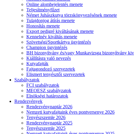
Online alombejelentés menete
Teljesítményfűzet
Német Juhászkutya törzskönyvezésének menete
Tulajdonjog átírás menete
Honosítás menete
Export pedigré kiváltásának menete
Kennelnév kiváltás menete
Szövetségi/Sportkártya ügyintézés
Champion ügyintézés
BH bizonyítvány és/vagy Munkavizsga bizonyítvány kiv
Kiállításra való nevezés
Kutyafajták
Fajtagondozó szervezetek
Elismert tenyésztői szervezetek
Szabályzatok
FCI szabályzatok
MEOESZ szabályzatok
Elnökségi határozatok
Rendezvények
Rendezvénynaptár 2026
Nemzeti kutyafajtaink éves pontversenye 2026
Tenyészszemle 2026
Rendezvénynaptár 2025
Tenyészszemle 2025
Nemzeti kutyafajtaink éves pontversenye 2025