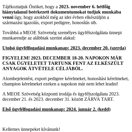
Tájékoztatjuk Önöket, hogy a
2023. november 6. hétfőig
hiánytalanul beérkezett dokumentumokat tudjuk munkába
venni
úgy, hogy azokból még az idei évben elkészüljön a
származási igazolás, export pedigree, honosítás stb.
Továbbá a MEOE Szövetség személyes ügyfélszolgálata ünnepi
munkarendje az alábbiak szerint alakul:
Utolsó ügyfélfogadási munkanap: 2023. december 20. (szerda)
FIGYELEM! 2023. DECEMBER 18-20. NAPOKON MÁR
CSAK ÜGYELETET TARTUNK FENT AZ ELKÉSZÜLT
ANYAGOK ÁTVÉTELE CÉLJÁBÓL.
Alombejelentést, export pedigree kérelmeket, honosítási kérelmeket,
champion kérelmeket ezeken a napokon már nem lehet leadni!
A MEOE Szövetség központi irodája és ügyfélszolgálata 2023.
december 21. és 2023. december 31. között ZÁRVA TART.
Első ügyfélfogadási munkanap: 2024. január 2. (kedd)
Kellemes ünnepeket kívánunk!