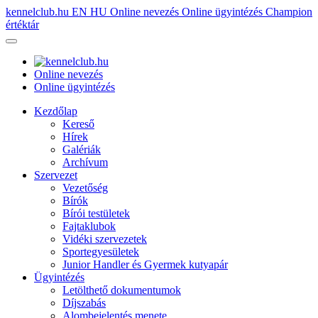
kennelclub.hu
EN
HU
Online nevezés
Online ügyintézés
Champion
értéktár
Online nevezés
Online ügyintézés
Kezdőlap
Kereső
Hírek
Galériák
Archívum
Szervezet
Vezetőség
Bírók
Bírói testületek
Fajtaklubok
Vidéki szervezetek
Sportegyesületek
Junior Handler és Gyermek kutyapár
Ügyintézés
Letölthető dokumentumok
Díjszabás
Alombejelentés menete