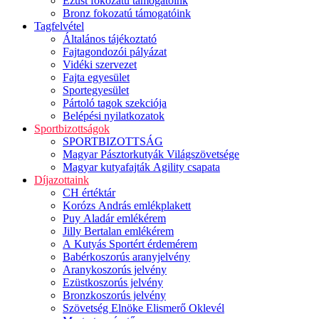
Ezüst fokozatú támogatóink
Bronz fokozatú támogatóink
Tagfelvétel
Általános tájékoztató
Fajtagondozói pályázat
Vidéki szervezet
Fajta egyesület
Sportegyesület
Pártoló tagok szekciója
Belépési nyilatkozatok
Sportbizottságok
SPORTBIZOTTSÁG
Magyar Pásztorkutyák Világszövetsége
Magyar kutyafajták Agility csapata
Díjazottaink
CH értéktár
Korózs András emlékplakett
Puy Aladár emlékérem
Jilly Bertalan emlékérem
A Kutyás Sportért érdemérem
Babérkoszorús aranyjelvény
Aranykoszorús jelvény
Ezüstkoszorús jelvény
Bronzkoszorús jelvény
Szövetség Elnöke Elismerő Oklevél