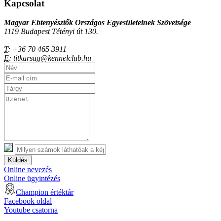
Kapcsolat
Magyar Ebtenyésztők Országos Egyesületeinek Szövetsége
1119 Budapest Tétényi út 130.
T:
+36 70 465 3911
E:
titkarsag@kennelclub.hu
Küldés
Online nevezés
Online ügyintézés
Champion értéktár
Facebook oldal
Youtube csatorna