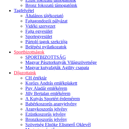
Ezüst fokozatú támogatóink
Bronz fokozatú támogatóink
Tagfelvétel
Általános tájékoztató
Fajtagondozói pályázat
Vidéki szervezet
Fajta egyesület
Sportegyesület
Pártoló tagok szekciója
Belépési nyilatkozatok
Sportbizottságok
SPORTBIZOTTSÁG
Magyar Pásztorkutyák Világszövetsége
Magyar kutyafajták Agility csapata
Díjazottaink
CH értéktár
Korózs András emlékplakett
Puy Aladár emlékérem
Jilly Bertalan emlékérem
A Kutyás Sportért érdemérem
Babérkoszorús aranyjelvény
Aranykoszorús jelvény
Ezüstkoszorús jelvény
Bronzkoszorús jelvény
Szövetség Elnöke Elismerő Oklevél