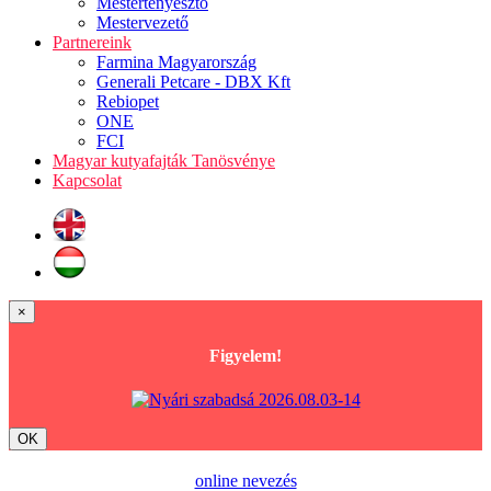
Mestertenyésztő
Mestervezető
Partnereink
Farmina Magyarország
Generali Petcare - DBX Kft
Rebiopet
ONE
FCI
Magyar kutyafajták Tanösvénye
Kapcsolat
×
Figyelem!
OK
online nevezés