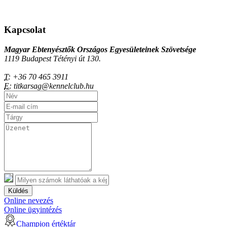
Kapcsolat
Magyar Ebtenyésztők Országos Egyesületeinek Szövetsége
1119 Budapest Tétényi út 130.
T:
+36 70 465 3911
E:
titkarsag@kennelclub.hu
Küldés
Online nevezés
Online ügyintézés
Champion értéktár