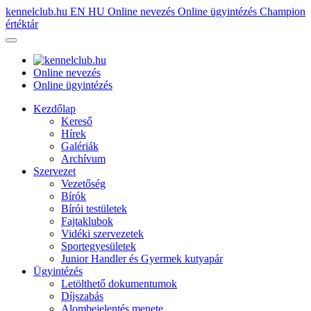
kennelclub.hu
EN
HU
Online nevezés
Online ügyintézés
Champion
értéktár
Online nevezés
Online ügyintézés
Kezdőlap
Kereső
Hírek
Galériák
Archívum
Szervezet
Vezetőség
Bírók
Bírói testületek
Fajtaklubok
Vidéki szervezetek
Sportegyesületek
Junior Handler és Gyermek kutyapár
Ügyintézés
Letölthető dokumentumok
Díjszabás
Alombejelentés menete