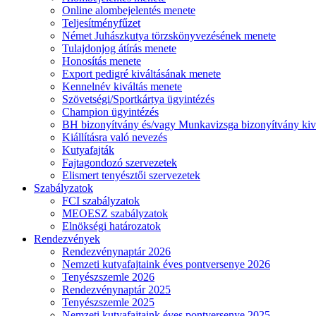
Online alombejelentés menete
Teljesítményfűzet
Német Juhászkutya törzskönyvezésének menete
Tulajdonjog átírás menete
Honosítás menete
Export pedigré kiváltásának menete
Kennelnév kiváltás menete
Szövetségi/Sportkártya ügyintézés
Champion ügyintézés
BH bizonyítvány és/vagy Munkavizsga bizonyítvány kiv
Kiállításra való nevezés
Kutyafajták
Fajtagondozó szervezetek
Elismert tenyésztői szervezetek
Szabályzatok
FCI szabályzatok
MEOESZ szabályzatok
Elnökségi határozatok
Rendezvények
Rendezvénynaptár 2026
Nemzeti kutyafajtaink éves pontversenye 2026
Tenyészszemle 2026
Rendezvénynaptár 2025
Tenyészszemle 2025
Nemzeti kutyafajtaink éves pontversenye 2025