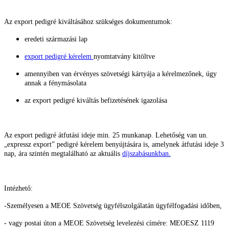
Az export pedigré kiváltásához szükséges dokumentumok:
eredeti származási lap
export pedigré kérelem
nyomtatvány kitöltve
amennyiben van érvényes szövetségi kártyája a kérelmezőnek, úgy
annak a fénymásolata
az export pedigré kiváltás befizetésének igazolása
Az export pedigré átfutási ideje min. 25 munkanap. Lehetőség van un.
„expressz export” pedigré kérelem benyújtására is, amelynek átfutási ideje 3
nap, ára szintén megtalálható az aktuális
díjszabásunkban.
Intézhető:
-Személyesen a MEOE Szövetség ügyfélszolgálatán ügyfélfogadási időben,
- vagy postai úton a MEOE Szövetség levelezési címére: MEOESZ
1119