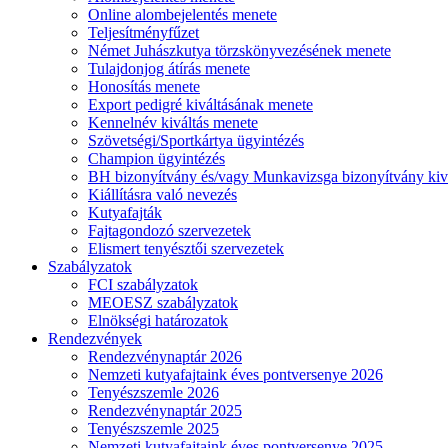
Online alombejelentés menete
Teljesítményfűzet
Német Juhászkutya törzskönyvezésének menete
Tulajdonjog átírás menete
Honosítás menete
Export pedigré kiváltásának menete
Kennelnév kiváltás menete
Szövetségi/Sportkártya ügyintézés
Champion ügyintézés
BH bizonyítvány és/vagy Munkavizsga bizonyítvány kiv
Kiállításra való nevezés
Kutyafajták
Fajtagondozó szervezetek
Elismert tenyésztői szervezetek
Szabályzatok
FCI szabályzatok
MEOESZ szabályzatok
Elnökségi határozatok
Rendezvények
Rendezvénynaptár 2026
Nemzeti kutyafajtaink éves pontversenye 2026
Tenyészszemle 2026
Rendezvénynaptár 2025
Tenyészszemle 2025
Nemzeti kutyafajtaink éves pontversenye 2025