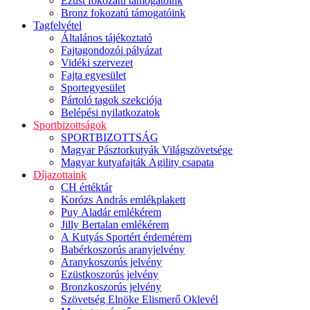
Ezüst fokozatú támogatóink
Bronz fokozatú támogatóink
Tagfelvétel
Általános tájékoztató
Fajtagondozói pályázat
Vidéki szervezet
Fajta egyesület
Sportegyesület
Pártoló tagok szekciója
Belépési nyilatkozatok
Sportbizottságok
SPORTBIZOTTSÁG
Magyar Pásztorkutyák Világszövetsége
Magyar kutyafajták Agility csapata
Díjazottaink
CH értéktár
Korózs András emlékplakett
Puy Aladár emlékérem
Jilly Bertalan emlékérem
A Kutyás Sportért érdemérem
Babérkoszorús aranyjelvény
Aranykoszorús jelvény
Ezüstkoszorús jelvény
Bronzkoszorús jelvény
Szövetség Elnöke Elismerő Oklevél