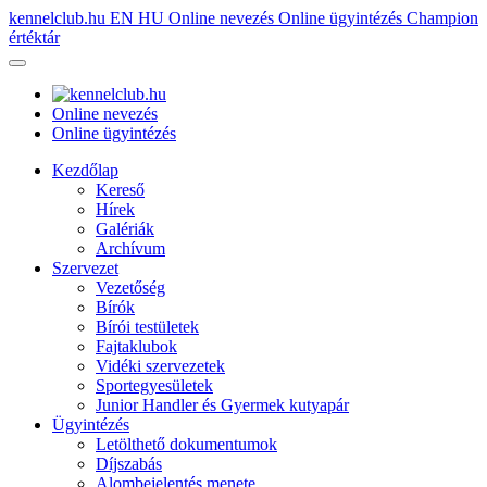
kennelclub.hu
EN
HU
Online nevezés
Online ügyintézés
Champion
értéktár
Online nevezés
Online ügyintézés
Kezdőlap
Kereső
Hírek
Galériák
Archívum
Szervezet
Vezetőség
Bírók
Bírói testületek
Fajtaklubok
Vidéki szervezetek
Sportegyesületek
Junior Handler és Gyermek kutyapár
Ügyintézés
Letölthető dokumentumok
Díjszabás
Alombejelentés menete