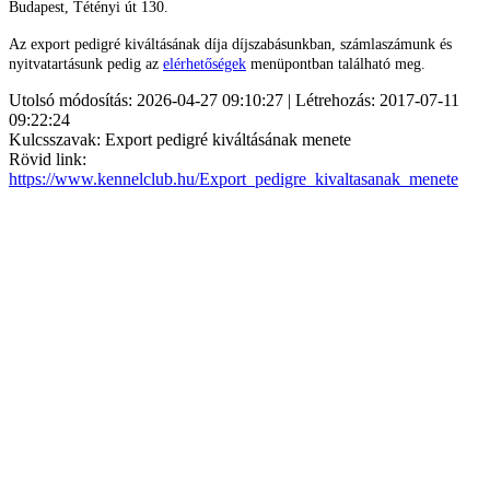
Budapest, Tétényi út 130.
Az export pedigré kiváltásának díja díjszabásunkban, számlaszámunk és
nyitvatartásunk pedig az
elérhetőségek
menüpontban található meg.
Utolsó módosítás: 2026-04-27 09:10:27 | Létrehozás: 2017-07-11
09:22:24
Kulcsszavak: Export pedigré kiváltásának menete
Rövid link:
https://www.kennelclub.hu/Export_pedigre_kivaltasanak_menete