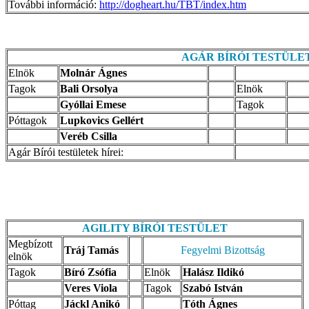
További információ:
http://dogheart.hu/TBT/index.htm
AGÁR BÍRÓI TESTÜLE
Elnök
Molnár Ágnes
Tagok
Bali Orsolya
Elnök
Gyóllai Emese
Tagok
Póttagok
Lupkovics Gellért
Veréb Csilla
Agár Bírói testületek hírei:
AGILITY BÍRÓI
TESTÜLET
Megbízott
Tráj Tamás
Fegyelmi Bizottság
elnök
Tagok
Bíró Zsófia
Elnök
Halász Ildikó
Veres Viola
Tagok
Szabó István
Póttag
Jáckl Anikó
Tóth Ágnes