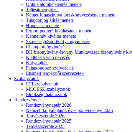
Online alombejelentés menete
Teljesítményfűzet
Német Juhászkutya törzskönyvezésének menete
Tulajdonjog átírás menete
Honosítás menete
Export pedigré kiváltásának menete
Kennelnév kiváltás menete
Szövetségi/Sportkártya ügyintézés
Champion ügyintézés
BH bizonyítvány és/vagy Munkavizsga bizonyítvány kiv
Kiállításra való nevezés
Kutyafajták
Fajtagondozó szervezetek
Elismert tenyésztői szervezetek
Szabályzatok
FCI szabályzatok
MEOESZ szabályzatok
Elnökségi határozatok
Rendezvények
Rendezvénynaptár 2026
Nemzeti kutyafajtaink éves pontversenye 2026
Tenyészszemle 2026
Rendezvénynaptár 2025
Tenyészszemle 2025
Nemzeti kutyafajtaink éves pontversenye 2025