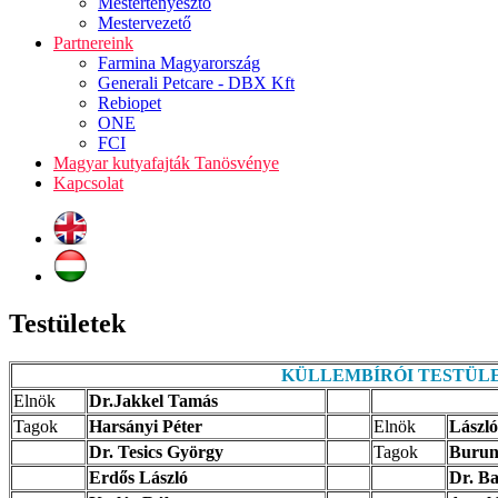
Mestertenyésztő
Mestervezető
Partnereink
Farmina Magyarország
Generali Petcare - DBX Kft
Rebiopet
ONE
FCI
Magyar kutyafajták Tanösvénye
Kapcsolat
Testületek
KÜLLEMBÍRÓI TESTÜL
Elnök
Dr.Jakkel Tamás
Tagok
Harsányi Péter
Elnök
László
Dr. Tesics György
Tagok
Burunk
Erdős László
Dr. Ba