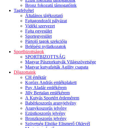
Ezüst fokozatú támogatóink
Bronz fokozatú támogatóink
Tagfelvétel
Általános tájékoztató
Fajtagondozói pályázat
Vidéki szervezet
Fajta egyesület
Sportegyesület
Pártoló tagok szekciója
Belépési nyilatkozatok
Sportbizottságok
SPORTBIZOTTSÁG
Magyar Pásztorkutyák Világszövetsége
Magyar kutyafajták Agility csapata
Díjazottaink
CH értéktár
Korózs András emlékplakett
Puy Aladár emlékérem
Jilly Bertalan emlékérem
A Kutyás Sportért érdemérem
Babérkoszorús aranyjelvény
Aranykoszorús jelvény
Ezüstkoszorús jelvény
Bronzkoszorús jelvény
Szövetség Elnöke Elismerő Oklevél