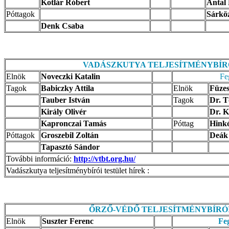
Kotlár Róbert
Antal
Póttagok
Sárkö
Denk Csaba
VADÁSZKUTYA TELJESÍTMÉNYBÍR
Elnök
Noveczki Katalin
Fe
Tagok
Babiczky Attila
Elnök
Füze
Tauber István
Tagok
Dr. T
Király Olivér
Dr. K
Kapronczai Tamás
Póttag
Hink
Póttagok
Groszebil Zoltán
Deák
Tapasztó Sándor
További információ:
http://vtbt.org.hu/
Vadászkutya teljesítménybírói testület hírek :
ŐRZŐ-VÉDŐ TELJESÍTMÉNYBÍRÓ
Elnök
Suszter Ferenc
Feg