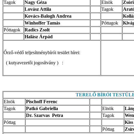
Tagok
Nagy Géza
Elnök
Zsóri
Lovász Attila
Tagok
Arató
Kovács-Balogh Andrea
Kollá
Winhoffer Tamás
Póttagok
Kivá
Póttagok
Radics Zsolt
Halász Árpád
Őrző-védő teljesítménybírói tesület hírei:
( kutyavezetői jogosítvány ) :
TERELŐ BÍRÓI TESTÜL
Elnök
Pischoff Ferenc
Tagok
Patkó Gabriella
Elnök
Län
Dr. Szarvas Petra
Tagok
Wenz
Póttag
Kiss
Póttag
Zsír