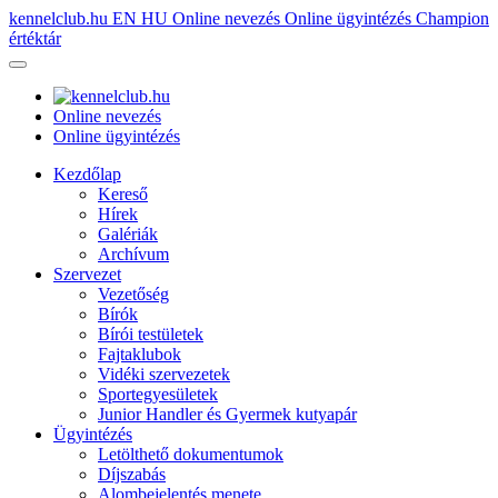
kennelclub.hu
EN
HU
Online nevezés
Online ügyintézés
Champion
értéktár
Online nevezés
Online ügyintézés
Kezdőlap
Kereső
Hírek
Galériák
Archívum
Szervezet
Vezetőség
Bírók
Bírói testületek
Fajtaklubok
Vidéki szervezetek
Sportegyesületek
Junior Handler és Gyermek kutyapár
Ügyintézés
Letölthető dokumentumok
Díjszabás
Alombejelentés menete