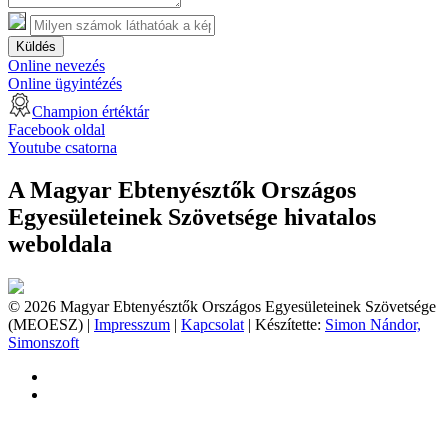
Küldés
Online nevezés
Online ügyintézés
Champion értéktár
Facebook oldal
Youtube csatorna
A Magyar Ebtenyésztők Országos
Egyesületeinek Szövetsége hivatalos
weboldala
© 2026 Magyar Ebtenyésztők Országos Egyesületeinek Szövetsége
(MEOESZ) |
Impresszum
|
Kapcsolat
| Készítette:
Simon Nándor,
Simonszoft