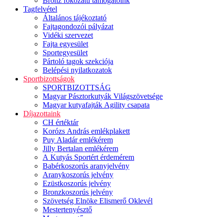
Bronz fokozatú támogatóink
Tagfelvétel
Általános tájékoztató
Fajtagondozói pályázat
Vidéki szervezet
Fajta egyesület
Sportegyesület
Pártoló tagok szekciója
Belépési nyilatkozatok
Sportbizottságok
SPORTBIZOTTSÁG
Magyar Pásztorkutyák Világszövetsége
Magyar kutyafajták Agility csapata
Díjazottaink
CH értéktár
Korózs András emlékplakett
Puy Aladár emlékérem
Jilly Bertalan emlékérem
A Kutyás Sportért érdemérem
Babérkoszorús aranyjelvény
Aranykoszorús jelvény
Ezüstkoszorús jelvény
Bronzkoszorús jelvény
Szövetség Elnöke Elismerő Oklevél
Mestertenyésztő