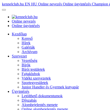
kennelclub.hu
EN
HU
Online nevezés
Online ügyintézés
Champion é
Online nevezés
Online ügyintézés
Kezdőlap
Kereső
Hírek
Galériák
Archívum
Szervezet
Vezetőség
Bírók
Bírói testületek
Fajtaklubok
Vidéki szervezetek
Sportegyesületek
Junior Handler és Gyermek kutyapár
Ügyintézés
Letölthető dokumentumok
Díjszabás
Alombejelentés menete
Online alombejelentés menete