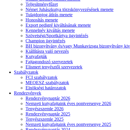
Teljesítményfűzet
Német Juhászkutya törzskönyvezésének menete
Tulajdonjog átírás menete
Honosítás menete
Export pedigré kiváltásának menete
Kennelnév kiváltás menete
Szövetségi/Sportkártya ügyintézés
Champion ügyintézés
BH bizonyítvány és/vagy Munkavizsga bizonyítvány kiv
Kiállításra való nevezés
Kutyafajták
Fajtagondozó szervezetek
Elismert tenyésztői szervezetek
Szabályzatok
FCI szabályzatok
MEOESZ szabályzatok
Elnökségi határozatok
Rendezvények
Rendezvénynaptár 2026
Nemzeti kutyafajtaink éves pontversenye 2026
Tenyészszemle 2026
Rendezvénynaptár 2025
Tenyészszemle 2025
Nemzeti kutyafajtaink éves pontversenye 2025
Rendezvénynaptár 2024