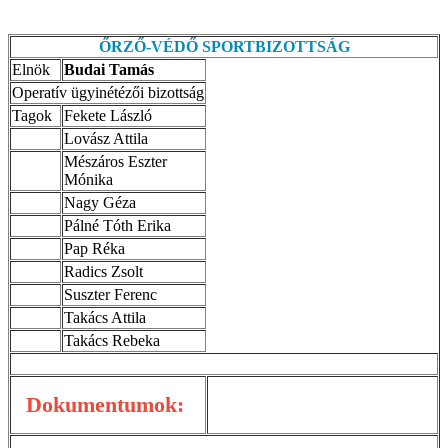
ŐRZŐ-VÉDŐ SPORTBIZOTTSÁG
Elnök
Budai Tamás
Operatív ügyinétézői bizottság
Tagok
Fekete László
Lovász Attila
Mészáros Eszter
Mónika
Nagy Géza
Pálné Tóth Erika
Pap Réka
Radics Zsolt
Suszter Ferenc
Takács Attila
Takács Rebeka
Dokumentumok: