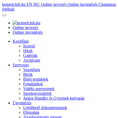
kennelclub.hu
EN
HU
Online nevezés
Online ügyintézés
Champion
értéktár
Online nevezés
Online ügyintézés
Kezdőlap
Kereső
Hírek
Galériák
Archívum
Szervezet
Vezetőség
Bírók
Bírói testületek
Fajtaklubok
Vidéki szervezetek
Sportegyesületek
Junior Handler és Gyermek kutyapár
Ügyintézés
Letölthető dokumentumok
Díjszabás
Alombejelentés menete