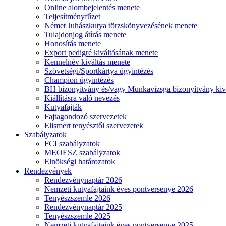
Online alombejelentés menete
Teljesítményfűzet
Német Juhászkutya törzskönyvezésének menete
Tulajdonjog átírás menete
Honosítás menete
Export pedigré kiváltásának menete
Kennelnév kiváltás menete
Szövetségi/Sportkártya ügyintézés
Champion ügyintézés
BH bizonyítvány és/vagy Munkavizsga bizonyítvány kiv
Kiállításra való nevezés
Kutyafajták
Fajtagondozó szervezetek
Elismert tenyésztői szervezetek
Szabályzatok
FCI szabályzatok
MEOESZ szabályzatok
Elnökségi határozatok
Rendezvények
Rendezvénynaptár 2026
Nemzeti kutyafajtaink éves pontversenye 2026
Tenyészszemle 2026
Rendezvénynaptár 2025
Tenyészszemle 2025
Nemzeti kutyafajtaink éves pontversenye 2025