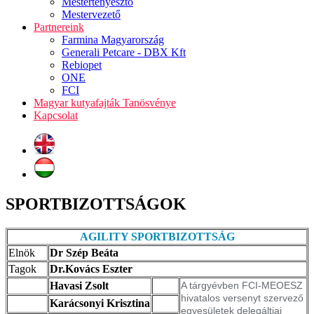
Mestertenyésztő
Mestervezető
Partnereink
Farmina Magyarország
Generali Petcare - DBX Kft
Rebiopet
ONE
FCI
Magyar kutyafajták Tanösvénye
Kapcsolat
SPORTBIZOTTSÁGOK
AGILITY SPORTBIZOTTSÁG
Elnök
Dr Szép Beáta
Tagok
Dr.Kovács Eszter
Havasi Zsolt
A tárgyévben FCI-MEOESZ
hivatalos versenyt szervező
Karácsonyi Krisztina
egyesületek delegáltjai