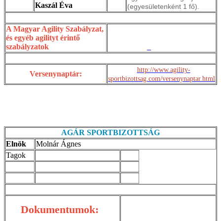
Kaszál Éva
(egyesületenként 1 fő).
A Magyar Agility Szabályzat,
és egyéb agilityt érintő
szabályzatok
http://www.agility-
Versenynaptár:
sportbizottsag.com/versenynaptar.html
AGÁR SPORTBIZOTTSÁG
Elnök
Molnár Ágnes
Tagok
Dokumentumok: