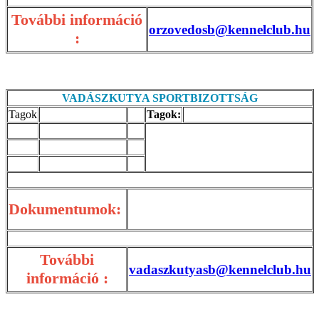
További információ
orzovedosb@kennelclub.hu
:
VADÁSZKUTYA SPORTBIZOTTSÁG
Tagok
Tagok:
Dokumentumok:
További
vadaszkutyasb@kennelclub.hu
információ :