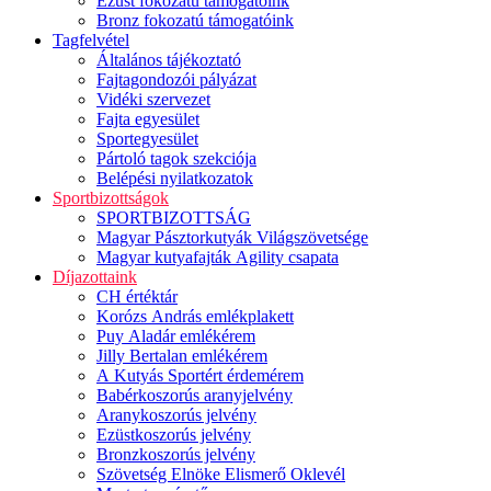
Ezüst fokozatú támogatóink
Bronz fokozatú támogatóink
Tagfelvétel
Általános tájékoztató
Fajtagondozói pályázat
Vidéki szervezet
Fajta egyesület
Sportegyesület
Pártoló tagok szekciója
Belépési nyilatkozatok
Sportbizottságok
SPORTBIZOTTSÁG
Magyar Pásztorkutyák Világszövetsége
Magyar kutyafajták Agility csapata
Díjazottaink
CH értéktár
Korózs András emlékplakett
Puy Aladár emlékérem
Jilly Bertalan emlékérem
A Kutyás Sportért érdemérem
Babérkoszorús aranyjelvény
Aranykoszorús jelvény
Ezüstkoszorús jelvény
Bronzkoszorús jelvény
Szövetség Elnöke Elismerő Oklevél