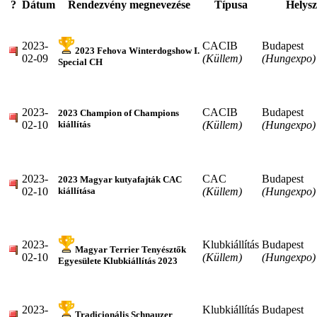
?
Dátum
Rendezvény megnevezése
Típusa
Helysz
2023-
CACIB
Budapest
2023 Fehova Winterdogshow I.
02-09
(Küllem)
(Hungexpo)
Special CH
2023-
CACIB
Budapest
2023 Champion of Champions
02-10
(Küllem)
(Hungexpo)
kiállítás
2023-
CAC
Budapest
2023 Magyar kutyafajták CAC
02-10
(Küllem)
(Hungexpo)
kiállítása
2023-
Klubkiállítás
Budapest
Magyar Terrier Tenyésztők
02-10
(Küllem)
(Hungexpo)
Egyesülete Klubkiállítás 2023
2023-
Klubkiállítás
Budapest
Tradicionális Schnauzer