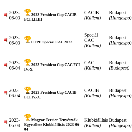
2023-
CACIB
Budapest
2023 President Cup CACIB
06-03
(Küllem)
(Hungexpo)
FCI I.II.III
Speciál
2023-
Budapest
CAC
CTPE Speciál CAC 2023
06-03
(Hungexpo)
(Küllem)
2023-
CAC
Budapest
2023 President Cup CAC FCI
06-04
(Küllem)
(Budapest)
IV.-X.
2023-
CACIB
Budapest
2023 President Cup CACIB
06-04
(Küllem)
(Hungexpo)
FCI IV.-X.
2023-
Klubkiállítás
Budapest
Magyar Terrier Tenyésztők
Egyesülete Klubkiállítás 2023-06-
06-04
(Küllem)
(Hungexpo)
04