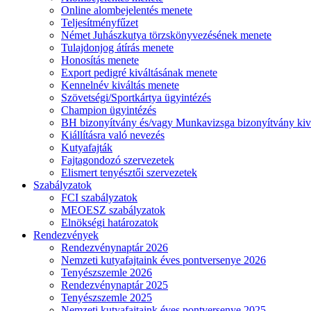
Online alombejelentés menete
Teljesítményfűzet
Német Juhászkutya törzskönyvezésének menete
Tulajdonjog átírás menete
Honosítás menete
Export pedigré kiváltásának menete
Kennelnév kiváltás menete
Szövetségi/Sportkártya ügyintézés
Champion ügyintézés
BH bizonyítvány és/vagy Munkavizsga bizonyítvány kiv
Kiállításra való nevezés
Kutyafajták
Fajtagondozó szervezetek
Elismert tenyésztői szervezetek
Szabályzatok
FCI szabályzatok
MEOESZ szabályzatok
Elnökségi határozatok
Rendezvények
Rendezvénynaptár 2026
Nemzeti kutyafajtaink éves pontversenye 2026
Tenyészszemle 2026
Rendezvénynaptár 2025
Tenyészszemle 2025
Nemzeti kutyafajtaink éves pontversenye 2025