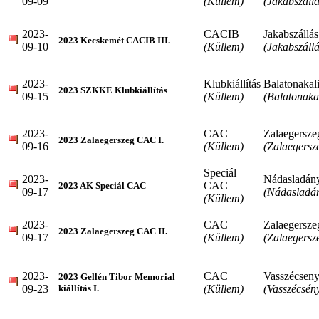
09-09
(Küllem)
(Jakabszállá
2023-
CACIB
Jakabszállás
2023 Kecskemét CACIB III.
09-10
(Küllem)
(Jakabszállá
2023-
Klubkiállítás
Balatonakal
2023 SZKKE Klubkiállítás
09-15
(Küllem)
(Balatonakal
2023-
CAC
Zalaegersze
2023 Zalaegerszeg CAC I.
09-16
(Küllem)
(Zalaegersz
Speciál
2023-
Nádasladán
CAC
2023 AK Speciál CAC
09-17
(Nádasladá
(Küllem)
2023-
CAC
Zalaegersze
2023 Zalaegerszeg CAC II.
09-17
(Küllem)
(Zalaegersz
2023-
CAC
Vasszécsen
2023 Gellén Tibor Memorial
09-23
(Küllem)
(Vasszécsén
kiállítás I.