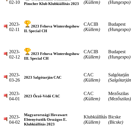
02-10
(Küllem)
(Hungexpo)
Pinscher Klub Klubkiállítás 2023
2023-
CACIB
Budapest
2023 Fehova Winterdogshow
02-11
(Küllem)
(Hungexpo)
II. Special CH
2023-
CACIB
Budapest
2023 Fehova Winterdogshow
02-12
(Küllem)
(Hungexpo)
III. Special CH
2023-
CAC
Salgótarján
2023 Salgótarján CAC
03-26
(Küllem)
(Salgótarján
2023-
CAC
Mezőszilas
2023 Őrző-Védő CAC
04-01
(Küllem)
(Mezőszilas)
Magyarországi Hovawart
2023-
Klubkiállítás
Bicske
Ebtenyésztők Országos E.
04-02
(Küllem)
(Bicske)
Klubkiállítás 2023