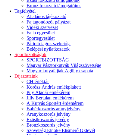
Ezüst fokozatú támogatóink
Bronz fokozatú támogatóink
Tagfelvétel
Általános tájékoztató
Fajtagondozói pályázat
Vidéki szervezet
Fajta egyesület
Sportegyesület
Pártoló tagok szekciója
Belépési nyilatkozatok
Sportbizottságok
SPORTBIZOTTSÁG
Magyar Pásztorkutyák Világszövetsége
Magyar kutyafajták Agility csapata
Díjazottaink
CH értéktár
Korózs András emlékplakett
Puy Aladár emlékérem
Jilly Bertalan emlékérem
A Kutyás Sportért érdemérem
Babérkoszorús aranyjelvény
Aranykoszorús jelvény
Ezüstkoszorús jelvény
Bronzkoszorús jelvény
Szövetség Elnöke Elismerő Oklevél