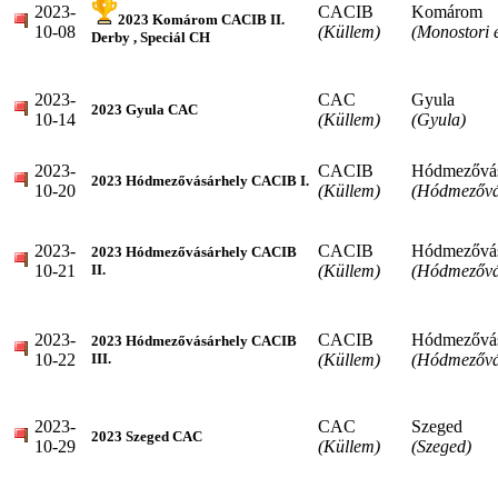
2023-
CACIB
Komárom
2023 Komárom CACIB II.
10-08
(Küllem)
(Monostori 
Derby , Speciál CH
2023-
CAC
Gyula
2023 Gyula CAC
10-14
(Küllem)
(Gyula)
2023-
CACIB
Hódmezővás
2023 Hódmezővásárhely CACIB I.
10-20
(Küllem)
(Hódmezővá
2023-
CACIB
Hódmezővás
2023 Hódmezővásárhely CACIB
10-21
(Küllem)
(Hódmezővá
II.
2023-
CACIB
Hódmezővás
2023 Hódmezővásárhely CACIB
10-22
(Küllem)
(Hódmezővá
III.
2023-
CAC
Szeged
2023 Szeged CAC
10-29
(Küllem)
(Szeged)