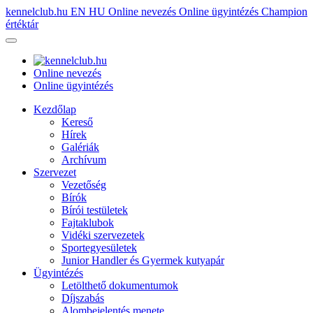
kennelclub.hu
EN
HU
Online nevezés
Online ügyintézés
Champion
értéktár
Online nevezés
Online ügyintézés
Kezdőlap
Kereső
Hírek
Galériák
Archívum
Szervezet
Vezetőség
Bírók
Bírói testületek
Fajtaklubok
Vidéki szervezetek
Sportegyesületek
Junior Handler és Gyermek kutyapár
Ügyintézés
Letölthető dokumentumok
Díjszabás
Alombejelentés menete