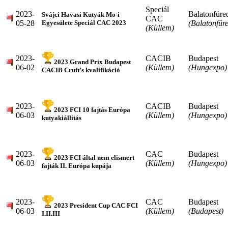
Speciál
2023-
Balatonfüre
Svájci Havasi Kutyák Mo-i
CAC
05-28
(Balatonfür
Egyesülete Speciál CAC 2023
(Küllem)
2023-
CACIB
Budapest
2023 Grand Prix Budapest
06-02
(Küllem)
(Hungexpo)
CACIB Cruft’s kvalifikáció
2023-
CACIB
Budapest
2023 FCI 10 fajtás Európa
06-03
(Küllem)
(Hungexpo)
kutyakiállítás
2023-
CAC
Budapest
2023 FCI által nem elismert
06-03
(Küllem)
(Hungexpo)
fajták II. Európa kupája
2023-
CAC
Budapest
2023 President Cup CAC FCI
06-03
(Küllem)
(Budapest)
I.II.III