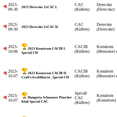
2023-
CAC
Derecske
2023 Derecske 2xCAC I.
09-30
(Küllem)
(Derecske)
2023-
CAC
Derecske
2023 Derecske 2xCAC II.
09-30
(Küllem)
(Derecske)
2023-
CACIB
Komárom
2023 Komárom CACIB I.
10-06
(Küllem)
(Monostori 
Speciál CH
2023-
CACIB
Komárom
2023 Komárom CACIB II.
10-07
(Küllem)
(Monostori 
Cruft’s kvalifikáció , Speciál CH
Speciál
2023-
Komárom
Hungária Schnauzer Pinscher
CAC
10-07
(Komárom)
Klub Speciál CAC
(Küllem)