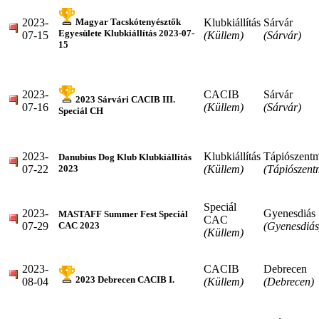
2023-
Klubkiállítás
Sárvár
Magyar Tacskótenyésztők
Egyesülete Klubkiállítás 2023-07-
07-15
(Küllem)
(Sárvár)
15
2023-
CACIB
Sárvár
2023 Sárvári CACIB III.
07-16
(Küllem)
(Sárvár)
Speciál CH
2023-
Klubkiállítás
Tápiószentm
Danubius Dog Klub Klubkiállítás
07-22
(Küllem)
(Tápiószent
2023
Speciál
2023-
Gyenesdiás
MASTAFF Summer Fest Speciál
CAC
07-29
(Gyenesdiás
CAC 2023
(Küllem)
2023-
CACIB
Debrecen
2023 Debrecen CACIB I.
08-04
(Küllem)
(Debrecen)