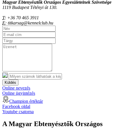
Magyar Ebtenyésztők Országos Egyesületeinek Szövetsége
1119 Budapest Tétényi út 130.
T:
+36 70 465 3911
E:
titkarsag@kennelclub.hu
Küldés
Online nevezés
Online ügyintézés
Champion értéktár
Facebook oldal
Youtube csatorna
A Magyar Ebtenyésztők Országos