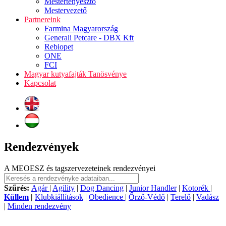
Mestertenyésztő
Mestervezető
Partnereink
Farmina Magyarország
Generali Petcare - DBX Kft
Rebiopet
ONE
FCI
Magyar kutyafajták Tanösvénye
Kapcsolat
Rendezvények
A MEOESZ és tagszervezeteinek rendezvényei
Szűrés:
Agár
|
Agility
|
Dog Dancing
|
Junior Handler
|
Kotorék
|
Küllem
|
Klubkiállítások
|
Obedience
|
Őrző-Védő
|
Terelő
|
Vadász
|
Minden rendezvény