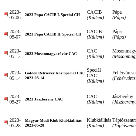
2023-
CACIB
Pápa
2023 Pápa CACIB I. Special CH
05-06
(Küllem)
(Pápa)
2023-
CACIB
Pápa
2023 Pápa CACIB II. Special CH
05-07
(Küllem)
(Pápa)
2023-
CAC
Mosonmagy
2023 Mosonmagyaróvár CAC
05-13
(Küllem)
(Mosonmagy
Speciál
2023-
Fehérvárcsu
Golden Retriever Kör Speciál CAC
CAC
05-14
(Fehérvárcs
2023-05-14
(Küllem)
2023-
CAC
Jászberény
2023 Jászberény CAC
05-27
(Küllem)
(Jászberény
2023-
Klubkiállítás
Tápiószentm
Magyar Mudi Klub Klubkiállítás
05-28
(Küllem)
(Tápiószent
2023-05-28