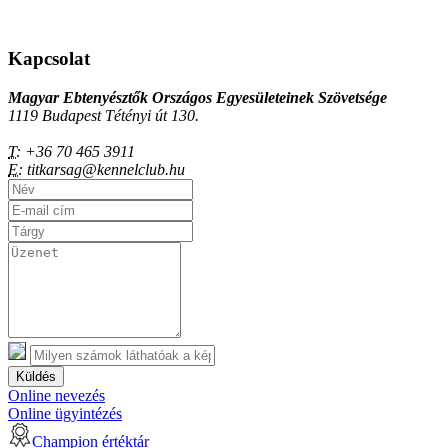
Kapcsolat
Magyar Ebtenyésztők Országos Egyesületeinek Szövetsége
1119 Budapest Tétényi út 130.
T:
+36 70 465 3911
E:
titkarsag@kennelclub.hu
Küldés
Online nevezés
Online ügyintézés
Champion értéktár