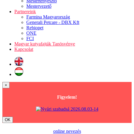
Mestertenyésztő
Mestervezető
Partnereink
Farmina Magyarország
Generali Petcare - DBX Kft
Rebiopet
ONE
FCI
Magyar kutyafajták Tanösvénye
Kapcsolat
×
Figyelem!
OK
online nevezés