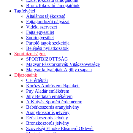
Ezüst fokozatú támogatóink
Bronz fokozatú támogatóink
Tagfelvétel
Általános tájékoztató
Fajtagondozói pályázat
Vidéki szervezet
Fajta egyesület
Sportegyesület
Pártoló tagok szekciója
Belépési nyilatkozatok
Sportbizottságok
SPORTBIZOTTSÁG
Magyar Pásztorkutyák Világszövetsége
Magyar kutyafajták Agility csapata
Díjazottaink
CH értéktár
Korózs András emlékplakett
Puy Aladár emlékérem
Jilly Bertalan emlékérem
A Kutyás Sportért érdemérem
Babérkoszorús aranyjelvény
Aranykoszorús jelvény
Ezüstkoszorús jelvény
Bronzkoszorús jelvény
Szövetség Elnöke Elismerő Oklevél