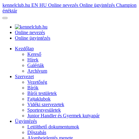
kennelclub.hu
EN
HU
Online nevezés
Online ügyintézés
Champion
értéktár
Online nevezés
Online ügyintézés
Kezdőlap
Kereső
Hírek
Galériák
Archívum
Szervezet
Vezetőség
Bírók
Bírói testületek
Fajtaklubok
Vidéki szervezetek
Sportegyesületek
Junior Handler és Gyermek kutyapár
Ügyintézés
Letölthető dokumentumok
Díjszabás
Alombejelentés menete