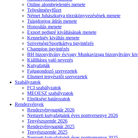
Online alombejelentés menete
Teljesítményfűzet
Német Juhászkutya törzskönyvezésének menete
Tulajdonjog átírás menete
Honosítás menete
Export pedigré kiváltásának menete
Kennelnév kiváltás menete
Szövetségi/Sportkártya ügyintézés
Champion ügyintézés
BH bizonyítvány és/vagy Munkavizsga bizonyítvány kiv
Kiállításra való nevezés
Kutyafajták
Fajtagondozó szervezetek
Elismert tenyésztői szervezetek
Szabályzatok
FCI szabályzatok
MEOESZ szabályzatok
Elnökségi határozatok
Rendezvények
Rendezvénynaptár 2026
Nemzeti kutyafajtaink éves pontversenye 2026
Tenyészszemle 2026
Rendezvénynaptár 2025
Tenyészszemle 2025
Nemzeti kutyafajtaink éves pontversenye 2025