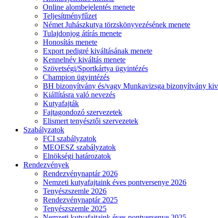
Online alombejelentés menete
Teljesítményfűzet
Német Juhászkutya törzskönyvezésének menete
Tulajdonjog átírás menete
Honosítás menete
Export pedigré kiváltásának menete
Kennelnév kiváltás menete
Szövetségi/Sportkártya ügyintézés
Champion ügyintézés
BH bizonyítvány és/vagy Munkavizsga bizonyítvány kiv
Kiállításra való nevezés
Kutyafajták
Fajtagondozó szervezetek
Elismert tenyésztői szervezetek
Szabályzatok
FCI szabályzatok
MEOESZ szabályzatok
Elnökségi határozatok
Rendezvények
Rendezvénynaptár 2026
Nemzeti kutyafajtaink éves pontversenye 2026
Tenyészszemle 2026
Rendezvénynaptár 2025
Tenyészszemle 2025
Nemzeti kutyafajtaink éves pontversenye 2025