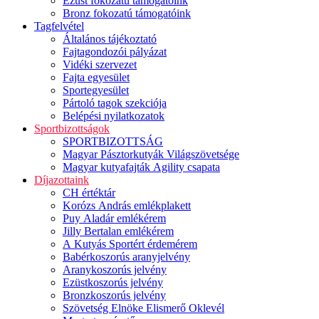
Ezüst fokozatú támogatóink
Bronz fokozatú támogatóink
Tagfelvétel
Általános tájékoztató
Fajtagondozói pályázat
Vidéki szervezet
Fajta egyesület
Sportegyesület
Pártoló tagok szekciója
Belépési nyilatkozatok
Sportbizottságok
SPORTBIZOTTSÁG
Magyar Pásztorkutyák Világszövetsége
Magyar kutyafajták Agility csapata
Díjazottaink
CH értéktár
Korózs András emlékplakett
Puy Aladár emlékérem
Jilly Bertalan emlékérem
A Kutyás Sportért érdemérem
Babérkoszorús aranyjelvény
Aranykoszorús jelvény
Ezüstkoszorús jelvény
Bronzkoszorús jelvény
Szövetség Elnöke Elismerő Oklevél