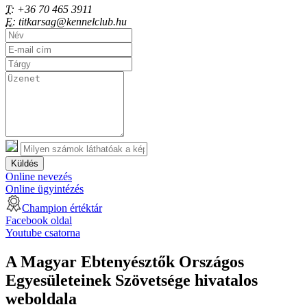
T:
+36 70 465 3911
E:
titkarsag@kennelclub.hu
Küldés
Online nevezés
Online ügyintézés
Champion értéktár
Facebook oldal
Youtube csatorna
A Magyar Ebtenyésztők Országos
Egyesületeinek Szövetsége hivatalos
weboldala