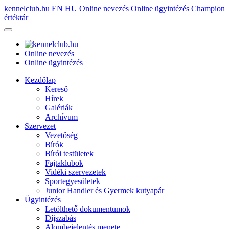
kennelclub.hu
EN
HU
Online nevezés
Online ügyintézés
Champion
értéktár
Online nevezés
Online ügyintézés
Kezdőlap
Kereső
Hírek
Galériák
Archívum
Szervezet
Vezetőség
Bírók
Bírói testületek
Fajtaklubok
Vidéki szervezetek
Sportegyesületek
Junior Handler és Gyermek kutyapár
Ügyintézés
Letölthető dokumentumok
Díjszabás
Alombejelentés menete