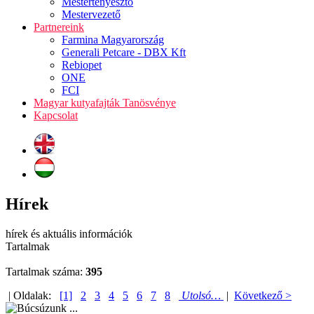
Mestertenyésztő
Mestervezető
Partnereink
Farmina Magyarország
Generali Petcare - DBX Kft
Rebiopet
ONE
FCI
Magyar kutyafajták Tanösvénye
Kapcsolat
Hírek
hírek és aktuális információk
Tartalmak
Tartalmak száma:
395
| Oldalak:
[1]
2
3
4
5
6
7
8
Utolsó…
|
Következő >