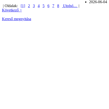
2026-06-04
| Oldalak:
[1]
2
3
4
5
6
7
8
Utolsó…
|
Következő >
Kereső megnyitása