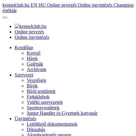
kennelclub.hu
EN
HU
Online nevezés
Online ügyintézés
Champion
értéktár
Online nevezés
Online ügyintézés
Kezdőlap
Kereső
Hírek
Galériák
Archívum
Szervezet
Vezetőség
Bírók
Bírói testületek
Fajtaklubok
Vidéki szervezetek
Sportegyesületek
Junior Handler és Gyermek kutyapár
Ügyintézés
Letölthető dokumentumok
Díjszabás
Alombejelentés menete