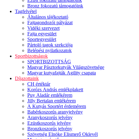
Ezüst fokozatú támogatóink
Bronz fokozatú támogatóink
Tagfelvétel
Általános tájékoztató
Fajtagondozói pályázat
Vidéki szervezet
Fajta egyesület
Sportegyesület
Pártoló tagok szekciója
Belépési nyilatkozatok
Sportbizottságok
SPORTBIZOTTSÁG
Magyar Pásztorkutyák Világszövetsége
Magyar kutyafajták Agility csapata
Díjazottaink
CH értéktár
Korózs András emlékplakett
Puy Aladár emlékérem
Jilly Bertalan emlékérem
A Kutyás Sportért érdemérem
Babérkoszorús aranyjelvény
Aranykoszorús jelvény
Ezüstkoszorús jelvény
Bronzkoszorús jelvény
Szövetség Elnöke Elismerő Oklevél