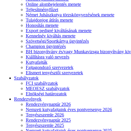
Online alombejelentés menete
Teljesítményfűzet
Német Juhászkutya törzskönyvezésének menete
Tulajdonjog átírás menete
Honosítás menete
Export pedigré kiváltásának menete
Kennelnév kiváltás menete
Szövetségi/Sportkártya ügyintézés
Champion ügyintézés
BH bizonyítvány és/vagy Munkavizsga bizonyítvány kiv
Kiállításra való nevezés
Kutyafajták
Fajtagondozó szervezetek
Elismert tenyésztői szervezetek
Szabályzatok
FCI szabályzatok
MEOESZ szabályzatok
Elnökségi határozatok
Rendezvények
Rendezvénynaptár 2026
Nemzeti kutyafajtaink éves pontversenye 2026
Tenyészszemle 2026
Rendezvénynaptár 2025
Tenyészszemle 2025
Nemzeti kutyafajtaink éves pontversenye 2025