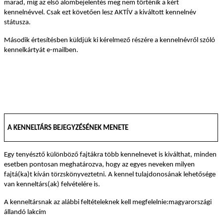
marad, míg az első alombejelentés meg nem történik a kért
kennelnévvel. Csak ezt követően lesz AKTÍV a kiváltott kennelnév
státusza.
Második értesítésben küldjük ki kérelmező részére a kennelnévről szóló
kennelkártyát e-mailben.
A KENNELTÁRS BEJEGYZÉSÉNEK MENETE
Egy tenyésztő különböző fajtákra több kennelnevet is kiválthat, minden
esetben pontosan meghatározva, hogy az egyes neveken milyen
fajtá(ka)t kíván törzskönyveztetni. A kennel tulajdonosának lehetősége
van kenneltárs(ak) felvételére is.
A kenneltársnak az alábbi feltételeknek kell megfelelnie:
magyarországi
állandó lakcím