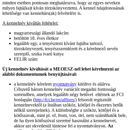
minden esetben pontosan meghatározva, hogy az egyes neveken
milyen fajtá(ka)t kíván törzskönyveztetni. A kennel tulajdonosának
lehetősége van kenneltárs(ak) felvételére is.
A kennelnév kiváltás feltételei:
magyarországi állandó lakcím
betöltött 18. éves életkor
legalább egy, a tenyészteni kívánt fajtába tartozó,
törzskönyvezett, tenyészszemlézett és a kérelmező nevén
szereplő, szuka ivarú kutya
FELIR szám
Új kennelnév kiváltását a MEOESZ-nél lehet kérelmezni az
alábbi dokumentumok benyújtásával:
a kennelnév kérelem
nyomtatvány
kitöltve és aláírva.
Célszerű három kennelnév variációt megadni fontossági
sorrendben, amelyek legalább négy betűvel eltérnek az FCI
honlapján (
http://fci.be/en/affixes/
) felsorolt regisztrált
kennelnevektől (a listában szóköz, kötőjel és ékezetes betűk
nélkül szerepelnek). A különbségbe a szóköz, kötőjel és a
kötőszavak, mint pl. of, from, von, del, nem számíthatók bele,
de ha ilyen kötőszóval szeretné használni a kennelnevet,
akkor azt okvetlenül tüntesse fel a nyomtatványon.
Az