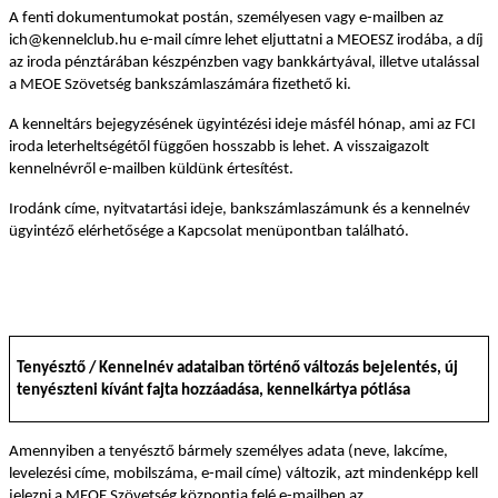
A fenti dokumentumokat postán, személyesen vagy e-mailben az
ich@kennelclub.hu e-mail címre lehet eljuttatni a MEOESZ irodába, a díj
az iroda pénztárában készpénzben vagy bankkártyával, illetve utalással
a MEOE Szövetség bankszámlaszámára fizethető ki.
A kenneltárs bejegyzésének ügyintézési ideje másfél hónap, ami az FCI
iroda leterheltségétől függően hosszabb is lehet. A visszaigazolt
kennelnévről e-mailben küldünk értesítést.
Irodánk címe, nyitvatartási ideje, bankszámlaszámunk és a kennelnév
ügyintéző elérhetősége a Kapcsolat menüpontban található.
Tenyésztő / Kennelnév adataiban történő változás bejelentés, új
tenyészteni kívánt fajta hozzáadása, kennelkártya pótlása
Amennyiben a tenyésztő bármely
személyes adata (neve, lakcíme,
levelezési címe, mobilszáma, e-mail címe) változik, azt mindenképp kell
jelezni a MEOE Szövetség központja felé e-mailben az