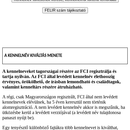
A KENNELNÉV KIVÁLTÁS MENETE
A kennelneveket tagországai részére az FCI regisztrálja és
tartja nyilván. Az FCI által levédett kennelnév élethosszig
érvényes, örökölhető, de írásban lemondható és családtagok,
valamint kenneltárs részére átruházható.
A régi, csak Magyarországon regisztrált, FCI által nem levédett
kennelnevek elévülnek, ha 5 éven keresztül nem történik
alomregisztráció. A nem levédett kennelnév akkor is megszűnik, ha
ütközésbe kerül a levédett verziójával (a levédett név tulajdonosa
panaszt nyújt be).
Egy tenyésztő különböző fajtákra több kennelnevet is kiválthat,