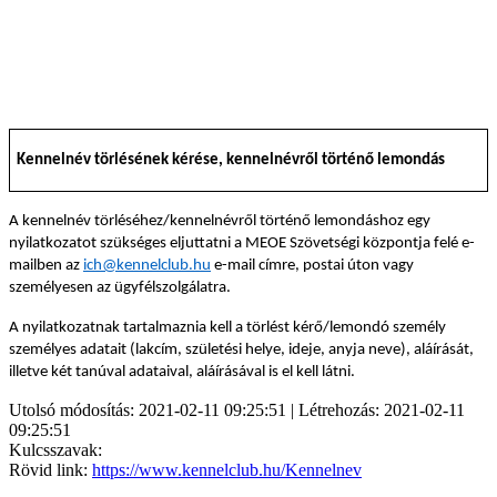
Kennelnév törlésének kérése, kennelnévről történő lemondás
A kennelnév törléséhez/kennelnévről történő lemondáshoz egy
nyilatkozatot szükséges eljuttatni a MEOE Szövetségi központja felé e-
mailben az
ich@kennelclub.hu
e-mail címre, postai úton vagy
személyesen az ügyfélszolgálatra.
A nyilatkozatnak tartalmaznia kell a törlést kérő/lemondó személy
személyes adatait (lakcím, születési helye, ideje, anyja neve), aláírását,
illetve két tanúval adataival, aláírásával is el kell látni.
Utolsó módosítás: 2021-02-11 09:25:51 | Létrehozás: 2021-02-11
09:25:51
Kulcsszavak:
Rövid link:
https://www.kennelclub.hu/Kennelnev