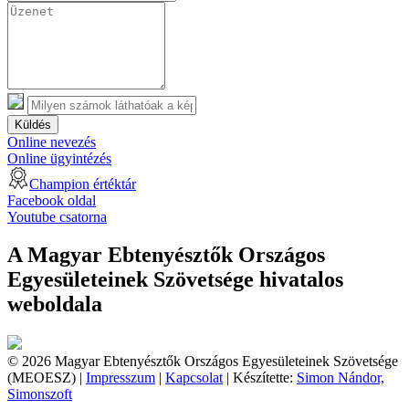
Küldés
Online nevezés
Online ügyintézés
Champion értéktár
Facebook oldal
Youtube csatorna
A Magyar Ebtenyésztők Országos
Egyesületeinek Szövetsége hivatalos
weboldala
© 2026 Magyar Ebtenyésztők Országos Egyesületeinek Szövetsége
(MEOESZ) |
Impresszum
|
Kapcsolat
| Készítette:
Simon Nándor,
Simonszoft