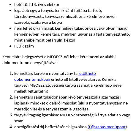
betöltött 18. éves életkor
legalább egy, a tenyészteni kívánt fajtába tartozó,
törzskönyvezett, tenyészszemlézett és a kérelmező nevén
szereplő, szuka ivarú kutya
nem lehet olyan másik kennelnév tulajdonosa vagy olyan másik
kennelnévben kenneltárs, melyben ugyanaz a fajta tenyészthető,
mint amibe most betársulni készül
FELIR szám
Kenneltárs bejegyzését a MEOESZ-nél lehet kérelmezni az alábbi
dokumentumok benyújtásával:
kenneltárs kérelem nyomtatvány (a
letölthető
dokumentumokban
érhető el) kitöltve és aláírva. Kérjük a
tárgyévi MEOESZ szövetségi kártya számát a kérelmező neve
mellett feltüntetni!
kenneltárs saját tulajdonában lévő tenyészszuka származási
lapjának mindkét oldaláról másolat (alul a nyomtatványszám ne
maradjon le) és a tenyészszemle igazolása
tárgyévi tagság igazolása: MEOESZ szövetségi kártya adatlap vagy
szám
a szolgáltatási díj befizetésének igazolása
(Díjszabás menüpont
).