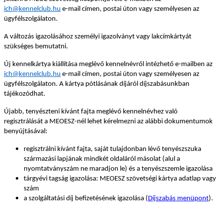
ich@kennelclub.hu
e-mail címen, postai úton vagy személyesen az
ügyfélszolgálaton.
A változás igazolásához személyi igazolványt vagy lakcímkártyát
szükséges bemutatni.
Új kennelkártya kiállítása meglévő kennelnévről intézhető e-mailben az
ich@kennelclub.hu
e-mail címen, postai úton vagy személyesen az
ügyfélszolgálaton. A kártya pótlásának díjáról díjszabásunkban
tájékozódhat.
Újabb, tenyészteni kívánt fajta meglévő kennelnévhez való
regisztrálását a MEOESZ-nél lehet kérelmezni az alábbi dokumentumok
benyújtásával:
regisztrálni kívánt fajta, saját tulajdonban lévő tenyészszuka
származási lapjának mindkét oldaláról másolat (alul a
nyomtatványszám ne maradjon le) és a tenyészszemle igazolása
tárgyévi tagság igazolása: MEOESZ szövetségi kártya adatlap vagy
szám
a szolgáltatási díj befizetésének igazolása (
Díjszabás menüpont
).