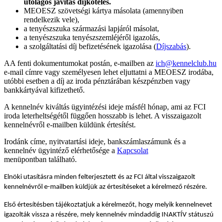
utólagos javítás díjköteles.
MEOESZ szövetségi kártya másolata (amennyiben
rendelkezik vele),
a tenyészszuka származási lapjáról másolat,
a tenyészszuka tenyészszemléjéről igazolás,
a szolgáltatási díj befizetésének igazolása (
Díjszabás
).
AA fenti dokumentumokat postán, e-mailben az
ich@kennelclub.hu
e-mail címre vagy személyesen lehet eljuttatni a MEOESZ irodába,
utóbbi esetben a díj az iroda pénztárában készpénzben vagy
bankkártyával kifizethető.
A kennelnév kiváltás ügyintézési ideje másfél hónap, ami az FCI
iroda leterheltségétől függően hosszabb is lehet. A visszaigazolt
kennelnévről e-mailben küldünk értesítést.
Irodánk címe, nyitvatartási ideje, bankszámlaszámunk és a
kennelnév ügyintéző elérhetősége a
Kapcsolat
menüpontban található.
Elnöki utasításra minden felterjesztett és az FCI által visszaigazolt
kennelnévről e-mailben küldjük az értesítéseket a kérelmező részére.
Első értesítésben tájékoztatjuk a kérelmezőt, hogy melyik kennelnevet
igazolták vissza a részére, mely kennelnév mindaddig INAKTÍV státuszú