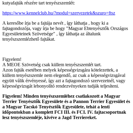
kutyafajták részére tart tenyészszemlét:
https://www.kennelclub.hu/?modul=szervezetek&szuro=ftsz
A keresőbe írja be a fajtája nevét , így láthatja , hogy ki a
fajtagondozója, vagy írja be hogy "Magyar Ebtenyésztők Országos
Egyesületeinek Szövetsége" , így láthatja az általunk
tenyészszemlézhető fajtákat.
Figyelem!
A MEOE Szövetség csak küllem tenyészszemlét tart.
Azon fajták esetében melyek képességvizsgára kötelezettek, a
küllem tenyészszemle nem elegendő, az csak a képességvizsgával
együtt válik érvényessé, így azt a fajtagondozó szervezetnél, vagy
képességvizsgát lebonyolító rendezvényeken tudják teljesíteni.
Figyelem! Minden tenyészszemléhez csatlakozott a Magyar
Terrier Tenyésztők Egyesülete és a Pannon Terrier Egyesület és
a Magyar Tacskó Tenyésztők Egyesülete, tehát a lenti
időpontokban a komplett FCI III. és FCI. IV. fajtacsoportnak
lesz tenyészszemléje, kivéve a Jagd Terriereket.