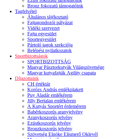
Ezüst fokozatú támogatóink
Bronz fokozatú támogatóink
Tagfelvétel
Általános tájékoztató
Fajtagondozói pályázat
Vidéki szervezet
Fajta egyesület
Sportegyesület
Pártoló tagok szekciója
Belépési nyilatkozatok
Sportbizottságok
SPORTBIZOTTSÁG
Magyar Pásztorkutyák Világszövetsége
Magyar kutyafajták Agility csapata
Díjazottaink
CH értéktár
Korózs András emlékplakett
Puy Aladár emlékérem
Jilly Bertalan emlékérem
A Kutyás Sportért érdemérem
Babérkoszorús aranyjelvény
Aranykoszorús jelvény
Ezüstkoszorús jelvény
Bronzkoszorús jelvény
Szövetség Elnöke Elismerő Oklevél