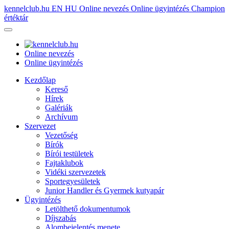
kennelclub.hu
EN
HU
Online nevezés
Online ügyintézés
Champion
értéktár
Online nevezés
Online ügyintézés
Kezdőlap
Kereső
Hírek
Galériák
Archívum
Szervezet
Vezetőség
Bírók
Bírói testületek
Fajtaklubok
Vidéki szervezetek
Sportegyesületek
Junior Handler és Gyermek kutyapár
Ügyintézés
Letölthető dokumentumok
Díjszabás
Alombejelentés menete