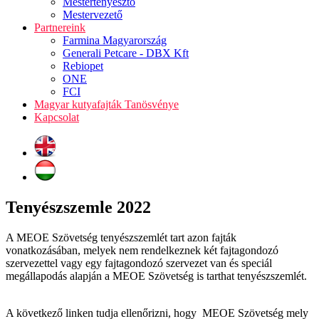
Mestertenyésztő
Mestervezető
Partnereink
Farmina Magyarország
Generali Petcare - DBX Kft
Rebiopet
ONE
FCI
Magyar kutyafajták Tanösvénye
Kapcsolat
Tenyészszemle 2022
A MEOE Szövetség tenyészszemlét tart azon fajták
vonatkozásában, melyek nem rendelkeznek két fajtagondozó
szervezettel vagy egy fajtagondozó szervezet van és speciál
megállapodás alapján a MEOE Szövetség is tarthat tenyészszemlét.
A következő linken tudja ellenőrizni, hogy MEOE Szövetség mely