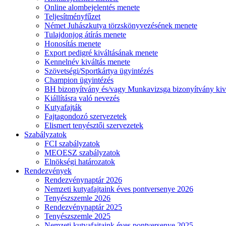
Online alombejelentés menete
Teljesítményfűzet
Német Juhászkutya törzskönyvezésének menete
Tulajdonjog átírás menete
Honosítás menete
Export pedigré kiváltásának menete
Kennelnév kiváltás menete
Szövetségi/Sportkártya ügyintézés
Champion ügyintézés
BH bizonyítvány és/vagy Munkavizsga bizonyítvány kiv
Kiállításra való nevezés
Kutyafajták
Fajtagondozó szervezetek
Elismert tenyésztői szervezetek
Szabályzatok
FCI szabályzatok
MEOESZ szabályzatok
Elnökségi határozatok
Rendezvények
Rendezvénynaptár 2026
Nemzeti kutyafajtaink éves pontversenye 2026
Tenyészszemle 2026
Rendezvénynaptár 2025
Tenyészszemle 2025
Nemzeti kutyafajtaink éves pontversenye 2025