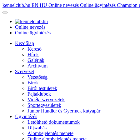
kennelclub.hu
EN
HU
Online nevezés
Online ügyintézés
Champion é
Online nevezés
Online ügyintézés
Kezdőlap
Kereső
Hírek
Galériák
Archívum
Szervezet
Vezetőség
Bírók
Bírói testületek
Fajtaklubok
Vidéki szervezetek
Sportegyesületek
Junior Handler és Gyermek kutyapár
Ügyintézés
Letölthető dokumentumok
Díjszabás
Alombejelentés menete
Online alombejelentés menete