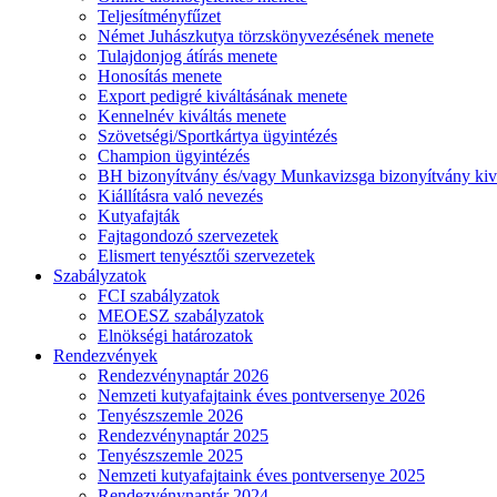
Teljesítményfűzet
Német Juhászkutya törzskönyvezésének menete
Tulajdonjog átírás menete
Honosítás menete
Export pedigré kiváltásának menete
Kennelnév kiváltás menete
Szövetségi/Sportkártya ügyintézés
Champion ügyintézés
BH bizonyítvány és/vagy Munkavizsga bizonyítvány kiv
Kiállításra való nevezés
Kutyafajták
Fajtagondozó szervezetek
Elismert tenyésztői szervezetek
Szabályzatok
FCI szabályzatok
MEOESZ szabályzatok
Elnökségi határozatok
Rendezvények
Rendezvénynaptár 2026
Nemzeti kutyafajtaink éves pontversenye 2026
Tenyészszemle 2026
Rendezvénynaptár 2025
Tenyészszemle 2025
Nemzeti kutyafajtaink éves pontversenye 2025
Rendezvénynaptár 2024