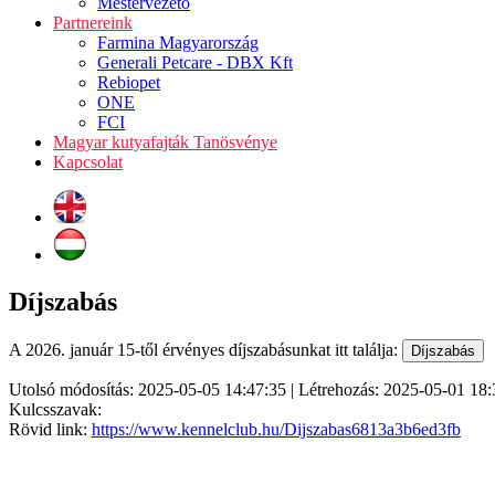
Mestervezető
Partnereink
Farmina Magyarország
Generali Petcare - DBX Kft
Rebiopet
ONE
FCI
Magyar kutyafajták Tanösvénye
Kapcsolat
Díjszabás
A 2026. január 15-től érvényes díjszabásunkat itt találja:
Utolsó módosítás: 2025-05-05 14:47:35 | Létrehozás: 2025-05-01 18:
Kulcsszavak:
Rövid link:
https://www.kennelclub.hu/Dijszabas6813a3b6ed3fb