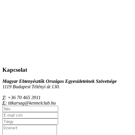
Kapcsolat
Magyar Ebtenyésztők Országos Egyesületeinek Szövetsége
1119 Budapest Tétényi út 130.
T:
+36 70 465 3911
E:
titkarsag@kennelclub.hu