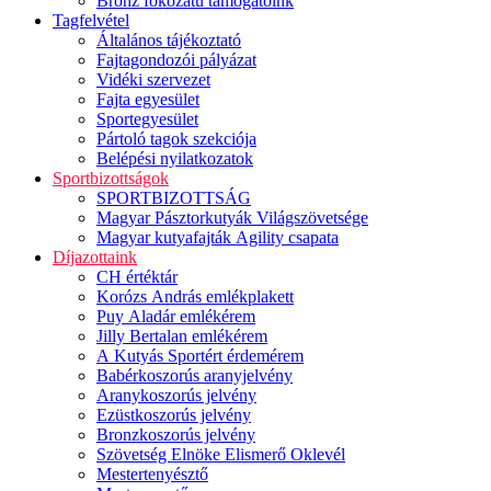
Bronz fokozatú támogatóink
Tagfelvétel
Általános tájékoztató
Fajtagondozói pályázat
Vidéki szervezet
Fajta egyesület
Sportegyesület
Pártoló tagok szekciója
Belépési nyilatkozatok
Sportbizottságok
SPORTBIZOTTSÁG
Magyar Pásztorkutyák Világszövetsége
Magyar kutyafajták Agility csapata
Díjazottaink
CH értéktár
Korózs András emlékplakett
Puy Aladár emlékérem
Jilly Bertalan emlékérem
A Kutyás Sportért érdemérem
Babérkoszorús aranyjelvény
Aranykoszorús jelvény
Ezüstkoszorús jelvény
Bronzkoszorús jelvény
Szövetség Elnöke Elismerő Oklevél
Mestertenyésztő