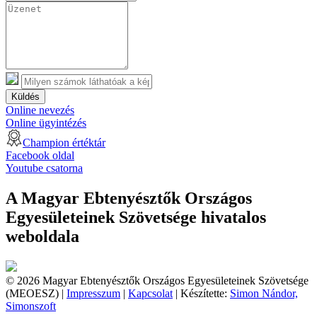
Küldés
Online nevezés
Online ügyintézés
Champion értéktár
Facebook oldal
Youtube csatorna
A Magyar Ebtenyésztők Országos
Egyesületeinek Szövetsége hivatalos
weboldala
© 2026 Magyar Ebtenyésztők Országos Egyesületeinek Szövetsége
(MEOESZ) |
Impresszum
|
Kapcsolat
| Készítette:
Simon Nándor,
Simonszoft