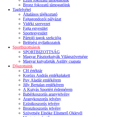
Ezüst fokozatú támogatóink
Bronz fokozatú támogatóink
Tagfelvétel
Általános tájékoztató
Fajtagondozói pályázat
Vidéki szervezet
Fajta egyesület
Sportegyesület
Pártoló tagok szekciója
Belépési nyilatkozatok
Sportbizottságok
SPORTBIZOTTSÁG
Magyar Pásztorkutyák Világszövetsége
Magyar kutyafajták Agility csapata
Díjazottaink
CH értéktár
Korózs András emlékplakett
Puy Aladár emlékérem
Jilly Bertalan emlékérem
A Kutyás Sportért érdemérem
Babérkoszorús aranyjelvény
Aranykoszorús jelvény
Ezüstkoszorús jelvény
Bronzkoszorús jelvény
Szövetség Elnöke Elismerő Oklevél