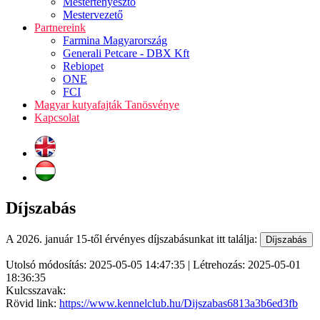
Mestertenyésztő
Mestervezető
Partnereink
Farmina Magyarország
Generali Petcare - DBX Kft
Rebiopet
ONE
FCI
Magyar kutyafajták Tanösvénye
Kapcsolat
Díjszabás
A 2026. január 15-től érvényes díjszabásunkat itt találja:
Utolsó módosítás: 2025-05-05 14:47:35 | Létrehozás: 2025-05-01
18:36:35
Kulcsszavak:
Rövid link:
https://www.kennelclub.hu/Dijszabas6813a3b6ed3fb