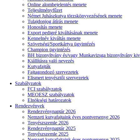
Online alombejelentés menete
Teljesítményfűzet
Német Juhászkutya törzskönyvezésének menete
Tulajdonjog átírás menete
Honosítás menete
Export pedigré kiváltásának menete
Kennelnév kiváltás menete
Szövetségi/Sportkártya ügyintézés
Champion ügyintézés
BH bizonyítvány és/vagy Munkavizsga bizonyítvány kiv
Kiállításra való nevezés
Kutyafajták
Fajtagondozó szervezetek
Elismert tenyésztői szervezetek
Szabályzatok
FCI szabályzatok
MEOESZ szabályzatok
Elnökségi határozatok
Rendezvények
Rendezvénynaptár 2026
Nemzeti kutyafajtaink éves pontversenye 2026
Tenyészszemle 2026
Rendezvénynaptár 2025
Tenyészszemle 2025
Nemzeti kutyafajtaink éves pontversenye 2025