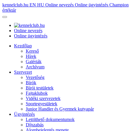
kennelclub.hu
EN
HU
Online nevezés
Online ügyintézés
Champion
értéktár
Online nevezés
Online ügyintézés
Kezdőlap
Kereső
Hírek
Galériák
Archívum
Szervezet
Vezetőség
Bírók
Bírói testületek
Fajtaklubok
Vidéki szervezetek
Sportegyesületek
Junior Handler és Gyermek kutyapár
Ügyintézés
Letölthető dokumentumok
Díjszabás
Alombejelentés menete