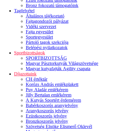
Ezüst fokozatú támogatóink
Bronz fokozatú támogatóink
Tagfelvétel
Általános tájékoztató
Fajtagondozói pályázat
Vidéki szervezet
Fajta egyesület
Sportegyesület
Pártoló tagok szekciója
Belépési nyilatkozatok
Sportbizottságok
SPORTBIZOTTSÁG
Magyar Pásztorkutyák Világszövetsége
Magyar kutyafajták Agility csapata
Díjazottaink
CH értéktár
Korózs András emlékplakett
Puy Aladár emlékérem
Jilly Bertalan emlékérem
A Kutyás Sportért érdemérem
Babérkoszorús aranyjelvény
Aranykoszorús jelvény
Ezüstkoszorús jelvény
Bronzkoszorús jelvény
Szövetség Elnöke Elismerő Oklevél