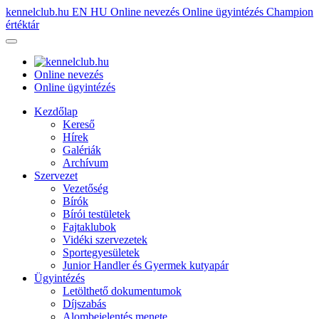
kennelclub.hu
EN
HU
Online nevezés
Online ügyintézés
Champion
értéktár
Online nevezés
Online ügyintézés
Kezdőlap
Kereső
Hírek
Galériák
Archívum
Szervezet
Vezetőség
Bírók
Bírói testületek
Fajtaklubok
Vidéki szervezetek
Sportegyesületek
Junior Handler és Gyermek kutyapár
Ügyintézés
Letölthető dokumentumok
Díjszabás
Alombejelentés menete