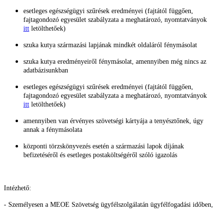
esetleges egészségügyi szűrések eredményei (fajtától függően,
fajtagondozó egyesület szabályzata a meghatározó, nyomtatványok
itt
letölthetőek)
szuka kutya származási lapjának mindkét oldaláról fénymásolat
szuka kutya eredményeiről fénymásolat, amennyiben még nincs az
adatbázisunkban
esetleges egészségügyi szűrések eredményei (fajtától függően,
fajtagondozó egyesület szabályzata a meghatározó, nyomtatványok
itt
letölthetőek)
amennyiben van érvényes szövetségi kártyája a tenyésztőnek, úgy
annak a fénymásolata
központi törzskönyvezés esetén a származási lapok díjának
befizetéséről és esetleges postaköltségéről szóló igazolás
Intézhető:
- Személyesen a MEOE Szövetség ügyfélszolgálatán ügyfélfogadási időben,