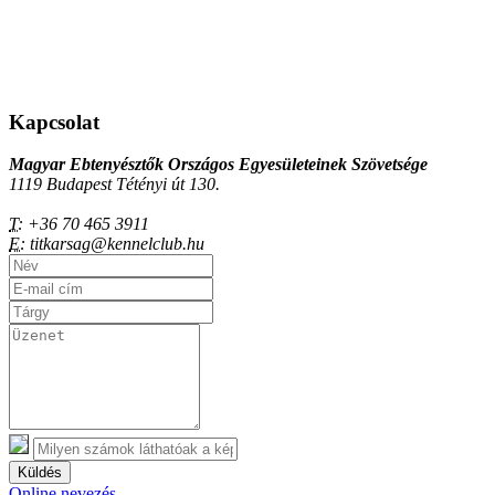
Kapcsolat
Magyar Ebtenyésztők Országos Egyesületeinek Szövetsége
1119 Budapest Tétényi út 130.
T:
+36 70 465 3911
E:
titkarsag@kennelclub.hu
Küldés
Online nevezés