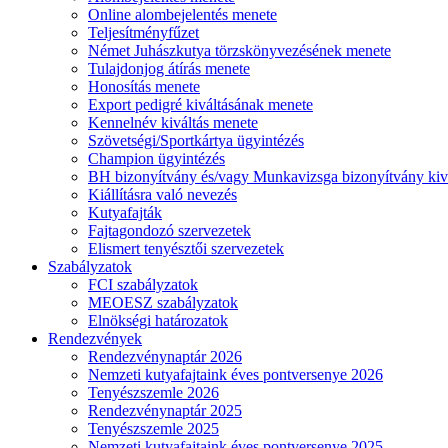
Online alombejelentés menete
Teljesítményfűzet
Német Juhászkutya törzskönyvezésének menete
Tulajdonjog átírás menete
Honosítás menete
Export pedigré kiváltásának menete
Kennelnév kiváltás menete
Szövetségi/Sportkártya ügyintézés
Champion ügyintézés
BH bizonyítvány és/vagy Munkavizsga bizonyítvány kiv
Kiállításra való nevezés
Kutyafajták
Fajtagondozó szervezetek
Elismert tenyésztői szervezetek
Szabályzatok
FCI szabályzatok
MEOESZ szabályzatok
Elnökségi határozatok
Rendezvények
Rendezvénynaptár 2026
Nemzeti kutyafajtaink éves pontversenye 2026
Tenyészszemle 2026
Rendezvénynaptár 2025
Tenyészszemle 2025
Nemzeti kutyafajtaink éves pontversenye 2025