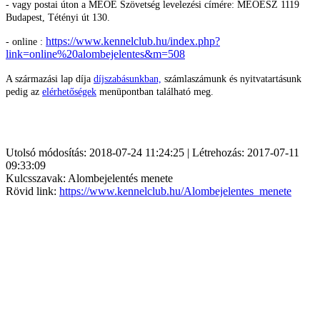
- vagy postai úton a MEOE Szövetség levelezési címére: MEOESZ 1119
Budapest, Tétényi út 130.
https://www.kennelclub.hu/index.php?
- online :
link=online%20alombejelentes&m=508
A származási lap díja
díjszabásunkban,
számlaszámunk és nyitvatartásunk
pedig az
elérhetőségek
menüpontban található meg.
Utolsó módosítás: 2018-07-24 11:24:25 | Létrehozás: 2017-07-11
09:33:09
Kulcsszavak: Alombejelentés menete
Rövid link:
https://www.kennelclub.hu/Alombejelentes_menete