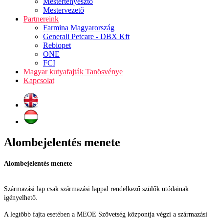
Mestertenyésztő
Mestervezető
Partnereink
Farmina Magyarország
Generali Petcare - DBX Kft
Rebiopet
ONE
FCI
Magyar kutyafajták Tanösvénye
Kapcsolat
Alombejelentés menete
Alombejelentés menete
Származási lap csak származási lappal rendelkező szülők utódainak
igényelhető.
A legtöbb fajta esetében a MEOE Szövetség központja végzi a származási