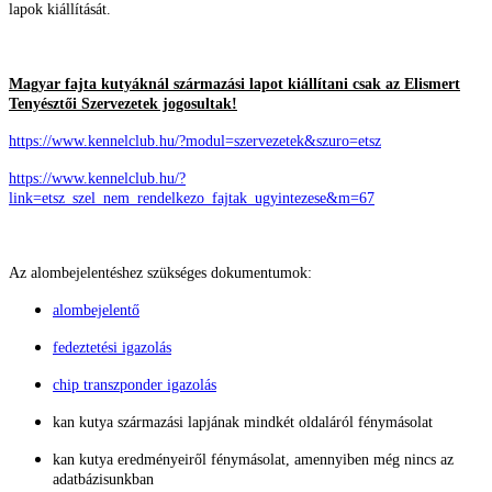
lapok kiállítását.
Magyar fajta kutyáknál származási lapot kiállítani csak az Elismert
Tenyésztői Szervezetek jogosultak!
https://www.kennelclub.hu/?modul=szervezetek&szuro=etsz
https://www.kennelclub.hu/?
link=etsz_szel_nem_rendelkezo_fajtak_ugyintezese&m=67
Az alombejelentéshez szükséges dokumentumok:
alombejelentő
fedeztetési igazolás
chip transzponder igazolás
kan kutya származási lapjának mindkét oldaláról fénymásolat
kan kutya eredményeiről fénymásolat, amennyiben még nincs az
adatbázisunkban