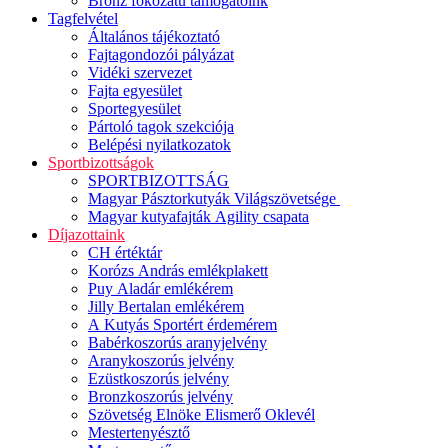
Bronz fokozatú támogatóink
Tagfelvétel
Általános tájékoztató
Fajtagondozói pályázat
Vidéki szervezet
Fajta egyesület
Sportegyesület
Pártoló tagok szekciója
Belépési nyilatkozatok
Sportbizottságok
SPORTBIZOTTSÁG
Magyar Pásztorkutyák Világszövetsége
Magyar kutyafajták Agility csapata
Díjazottaink
CH értéktár
Korózs András emlékplakett
Puy Aladár emlékérem
Jilly Bertalan emlékérem
A Kutyás Sportért érdemérem
Babérkoszorús aranyjelvény
Aranykoszorús jelvény
Ezüstkoszorús jelvény
Bronzkoszorús jelvény
Szövetség Elnöke Elismerő Oklevél
Mestertenyésztő