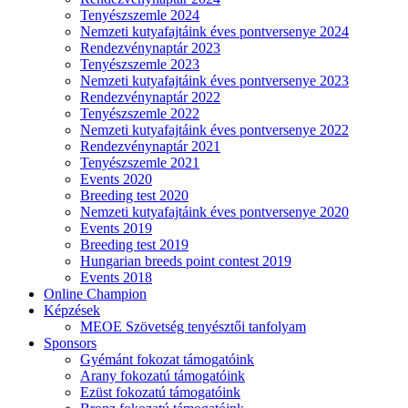
Tenyészszemle 2024
Nemzeti kutyafajtáink éves pontversenye 2024
Rendezvénynaptár 2023
Tenyészszemle 2023
Nemzeti kutyafajtáink éves pontversenye 2023
Rendezvénynaptár 2022
Tenyészszemle 2022
Nemzeti kutyafajtáink éves pontversenye 2022
Rendezvénynaptár 2021
Tenyészszemle 2021
Events 2020
Breeding test 2020
Nemzeti kutyafajtáink éves pontversenye 2020
Events 2019
Breeding test 2019
Hungarian breeds point contest 2019
Events 2018
Online Champion
Képzések
MEOE Szövetség tenyésztői tanfolyam
Sponsors
Gyémánt fokozat támogatóink
Arany fokozatú támogatóink
Ezüst fokozatú támogatóink