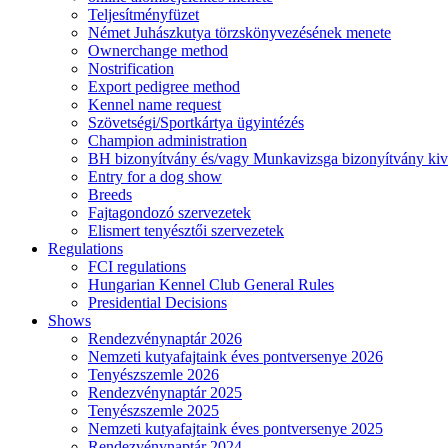
Teljesítményfüzet
Német Juhászkutya törzskönyvezésének menete
Ownerchange method
Nostrification
Export pedigree method
Kennel name request
Szövetségi/Sportkártya ügyintézés
Champion administration
BH bizonyítvány és/vagy Munkavizsga bizonyítvány kiv
Entry for a dog show
Breeds
Fajtagondozó szervezetek
Elismert tenyésztői szervezetek
Regulations
FCI regulations
Hungarian Kennel Club General Rules
Presidential Decisions
Shows
Rendezvénynaptár 2026
Nemzeti kutyafajtaink éves pontversenye 2026
Tenyészszemle 2026
Rendezvénynaptár 2025
Tenyészszemle 2025
Nemzeti kutyafajtaink éves pontversenye 2025
Rendezvénynaptár 2024