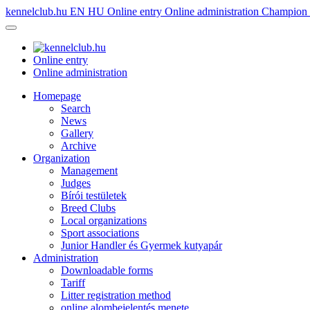
kennelclub.hu
EN
HU
Online entry
Online administration
Champion é
Online entry
Online administration
Homepage
Search
News
Gallery
Archive
Organization
Management
Judges
Bírói testületek
Breed Clubs
Local organizations
Sport associations
Junior Handler és Gyermek kutyapár
Administration
Downloadable forms
Tariff
Litter registration method
online alombejelentés menete