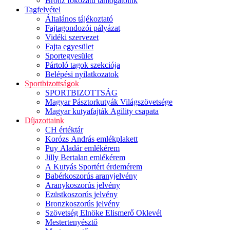
Bronz fokozatú támogatóink
Tagfelvétel
Általános tájékoztató
Fajtagondozói pályázat
Vidéki szervezet
Fajta egyesület
Sportegyesület
Pártoló tagok szekciója
Belépési nyilatkozatok
Sportbizottságok
SPORTBIZOTTSÁG
Magyar Pásztorkutyák Világszövetsége
Magyar kutyafajták Agility csapata
Díjazottaink
CH értéktár
Korózs András emlékplakett
Puy Aladár emlékérem
Jilly Bertalan emlékérem
A Kutyás Sportért érdemérem
Babérkoszorús aranyjelvény
Aranykoszorús jelvény
Ezüstkoszorús jelvény
Bronzkoszorús jelvény
Szövetség Elnöke Elismerő Oklevél
Mestertenyésztő