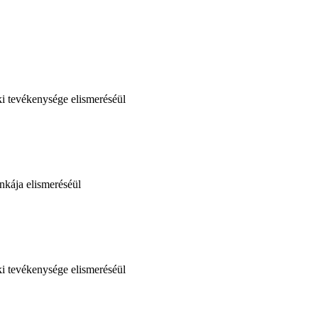
ki tevékenysége elismeréséül
nkája elismeréséül
ki tevékenysége elismeréséül