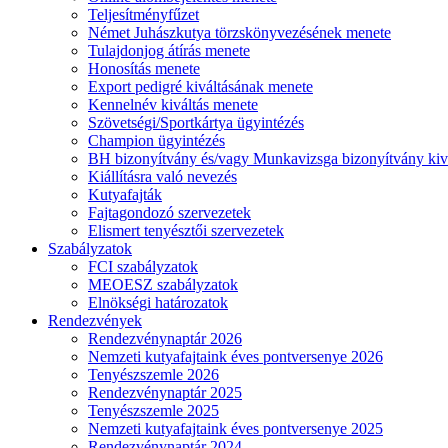
Teljesítményfűzet
Német Juhászkutya törzskönyvezésének menete
Tulajdonjog átírás menete
Honosítás menete
Export pedigré kiváltásának menete
Kennelnév kiváltás menete
Szövetségi/Sportkártya ügyintézés
Champion ügyintézés
BH bizonyítvány és/vagy Munkavizsga bizonyítvány kiv
Kiállításra való nevezés
Kutyafajták
Fajtagondozó szervezetek
Elismert tenyésztői szervezetek
Szabályzatok
FCI szabályzatok
MEOESZ szabályzatok
Elnökségi határozatok
Rendezvények
Rendezvénynaptár 2026
Nemzeti kutyafajtaink éves pontversenye 2026
Tenyészszemle 2026
Rendezvénynaptár 2025
Tenyészszemle 2025
Nemzeti kutyafajtaink éves pontversenye 2025
Rendezvénynaptár 2024