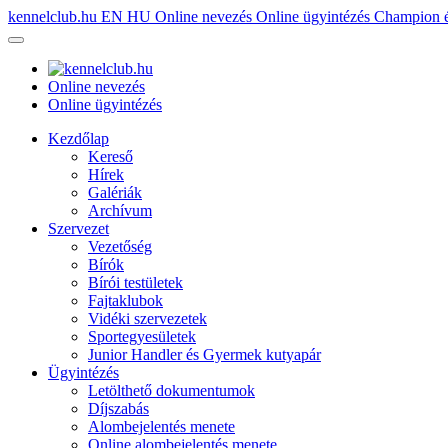
kennelclub.hu
EN
HU
Online nevezés
Online ügyintézés
Champion é
Online nevezés
Online ügyintézés
Kezdőlap
Kereső
Hírek
Galériák
Archívum
Szervezet
Vezetőség
Bírók
Bírói testületek
Fajtaklubok
Vidéki szervezetek
Sportegyesületek
Junior Handler és Gyermek kutyapár
Ügyintézés
Letölthető dokumentumok
Díjszabás
Alombejelentés menete
Online alombejelentés menete