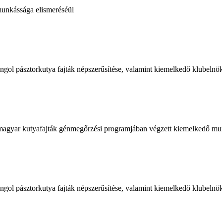
munkássága elismeréséül
gol pásztorkutya fajták népszerűsítése, valamint kiemelkedő klubelnö
 magyar kutyafajták génmegőrzési programjában végzett kiemelkedő mu
gol pásztorkutya fajták népszerűsítése, valamint kiemelkedő klubelnö