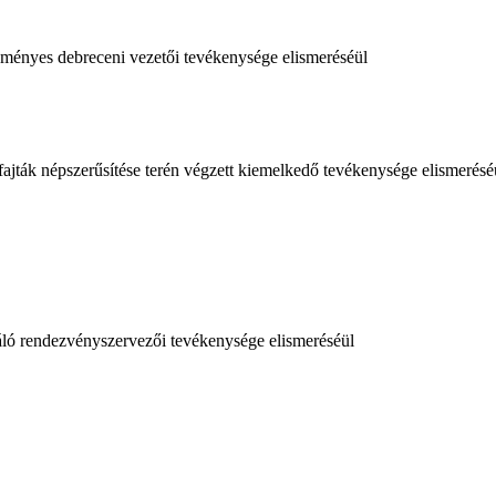
ményes debreceni vezetői tevékenysége elismeréséül
fajták népszerűsítése terén végzett kiemelkedő tevékenysége elismerésé
ló rendezvényszervezői tevékenysége elismeréséül