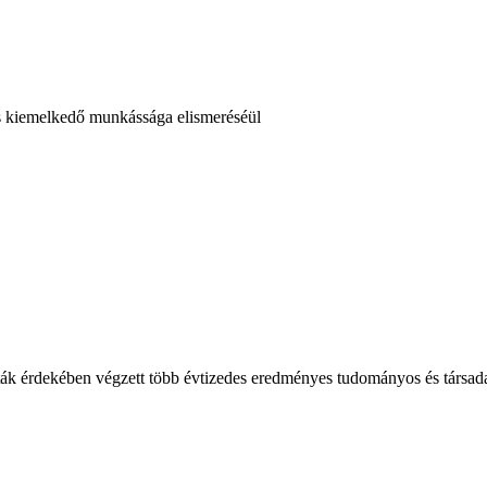
 és kiemelkedő munkássága elismeréséül
ajták érdekében végzett több évtizedes eredményes tudományos és társa