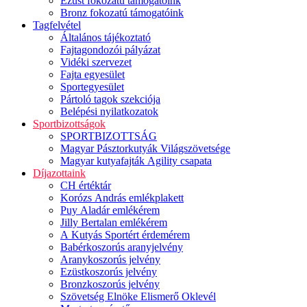
Ezüst fokozatú támogatóink
Bronz fokozatú támogatóink
Tagfelvétel
Általános tájékoztató
Fajtagondozói pályázat
Vidéki szervezet
Fajta egyesület
Sportegyesület
Pártoló tagok szekciója
Belépési nyilatkozatok
Sportbizottságok
SPORTBIZOTTSÁG
Magyar Pásztorkutyák Világszövetsége
Magyar kutyafajták Agility csapata
Díjazottaink
CH értéktár
Korózs András emlékplakett
Puy Aladár emlékérem
Jilly Bertalan emlékérem
A Kutyás Sportért érdemérem
Babérkoszorús aranyjelvény
Aranykoszorús jelvény
Ezüstkoszorús jelvény
Bronzkoszorús jelvény
Szövetség Elnöke Elismerő Oklevél