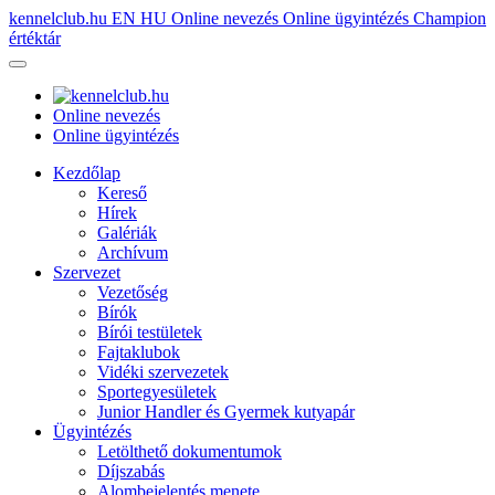
kennelclub.hu
EN
HU
Online nevezés
Online ügyintézés
Champion
értéktár
Online nevezés
Online ügyintézés
Kezdőlap
Kereső
Hírek
Galériák
Archívum
Szervezet
Vezetőség
Bírók
Bírói testületek
Fajtaklubok
Vidéki szervezetek
Sportegyesületek
Junior Handler és Gyermek kutyapár
Ügyintézés
Letölthető dokumentumok
Díjszabás
Alombejelentés menete