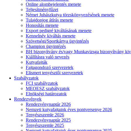
Online alombejelentés menete
Teljesítményfűzet
Német Juhászkutya törzskönyvezésének menete
Tulajdonjog átírás menete
Honosítás menete
Export pedigré kiváltásának menete
Kennelnév kiváltás menete
Szövetségi/Sportkártya ügyintézés
Champion ügyintézés
BH bizonyítvány és/vagy Munkavizsga bizonyítvány kiv
Kiállításra való nevezés
Kutyafajták
Fajtagondozó szervezetek
Elismert tenyésztői szervezetek
Szabályzatok
FCI szabályzatok
MEOESZ szabályzatok
Elnökségi határozatok
Rendezvények
Rendezvénynaptár 2026
Nemzeti kutyafajtaink éves pontversenye 2026
Tenyészszemle 2026
Rendezvénynaptár 2025
Tenyészszemle 2025
Nemzeti kutyafajtaink éves pontversenye 2025