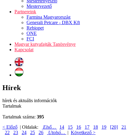
Mestertenyésztő
Mestervezető
Partnereink
Farmina Magyarország
Generali Petcare - DBX Kft
Rebiopet
ONE
FCI
Magyar kutyafajták Tanösvénye
Kapcsolat
Hírek
hírek és aktuális információk
Tartalmak
Tartalmak száma:
395
< Előző
| Oldalak:
Első…
14
15
16
17
18
19
[20]
21
22
23
24
25
26
Utolsó…
|
Következő >