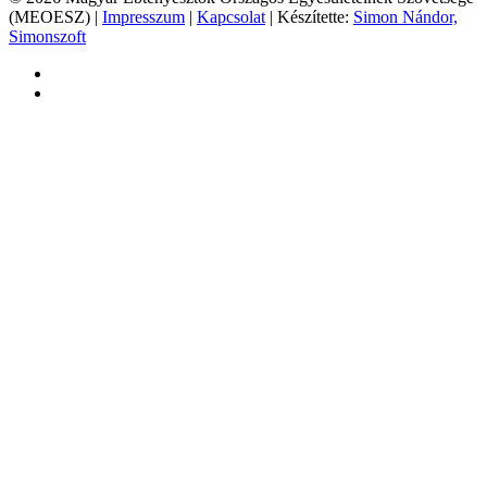
(MEOESZ) |
Impresszum
|
Kapcsolat
| Készítette:
Simon Nándor,
Simonszoft