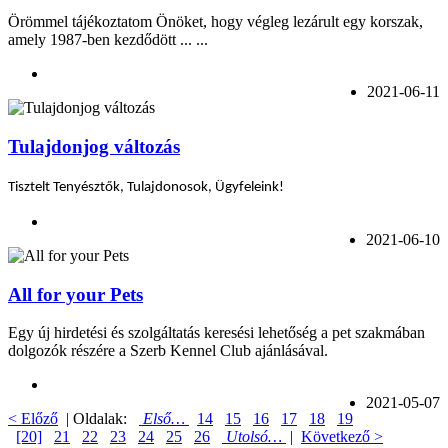
Örömmel tájékoztatom Önöket, hogy végleg lezárult egy korszak,
amely 1987-ben kezdődött ... ...
2021-06-11
Tulajdonjog változás
Tisztelt Tenyésztők, Tulajdonosok, Ügyfeleink!
2021-06-10
All for your Pets
Egy új hirdetési és szolgáltatás keresési lehetőség a pet szakmában
dolgozók részére a Szerb Kennel Club ajánlásával.
2021-05-07
< Előző
| Oldalak:
Első…
14
15
16
17
18
19
[20]
21
22
23
24
25
26
Utolsó…
|
Következő >