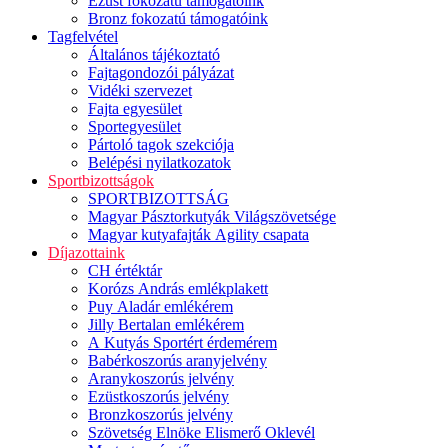
Ezüst fokozatú támogatóink
Bronz fokozatú támogatóink
Tagfelvétel
Általános tájékoztató
Fajtagondozói pályázat
Vidéki szervezet
Fajta egyesület
Sportegyesület
Pártoló tagok szekciója
Belépési nyilatkozatok
Sportbizottságok
SPORTBIZOTTSÁG
Magyar Pásztorkutyák Világszövetsége
Magyar kutyafajták Agility csapata
Díjazottaink
CH értéktár
Korózs András emlékplakett
Puy Aladár emlékérem
Jilly Bertalan emlékérem
A Kutyás Sportért érdemérem
Babérkoszorús aranyjelvény
Aranykoszorús jelvény
Ezüstkoszorús jelvény
Bronzkoszorús jelvény
Szövetség Elnöke Elismerő Oklevél