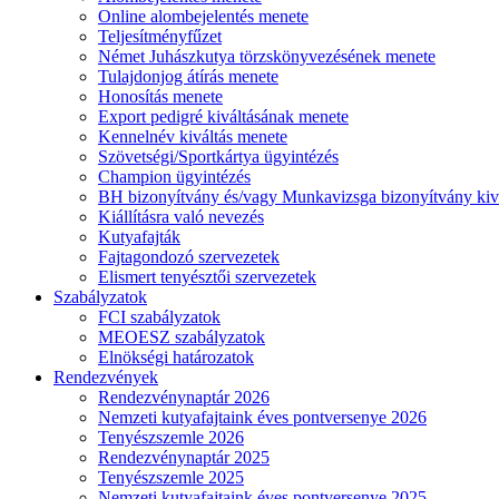
Online alombejelentés menete
Teljesítményfűzet
Német Juhászkutya törzskönyvezésének menete
Tulajdonjog átírás menete
Honosítás menete
Export pedigré kiváltásának menete
Kennelnév kiváltás menete
Szövetségi/Sportkártya ügyintézés
Champion ügyintézés
BH bizonyítvány és/vagy Munkavizsga bizonyítvány kiv
Kiállításra való nevezés
Kutyafajták
Fajtagondozó szervezetek
Elismert tenyésztői szervezetek
Szabályzatok
FCI szabályzatok
MEOESZ szabályzatok
Elnökségi határozatok
Rendezvények
Rendezvénynaptár 2026
Nemzeti kutyafajtaink éves pontversenye 2026
Tenyészszemle 2026
Rendezvénynaptár 2025
Tenyészszemle 2025
Nemzeti kutyafajtaink éves pontversenye 2025