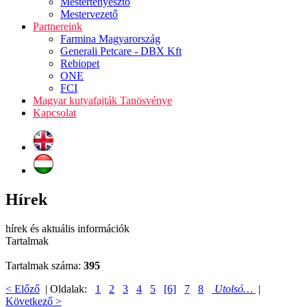
Mestertenyésztő
Mestervezető
Partnereink
Farmina Magyarország
Generali Petcare - DBX Kft
Rebiopet
ONE
FCI
Magyar kutyafajták Tanösvénye
Kapcsolat
Hírek
hírek és aktuális információk
Tartalmak
Tartalmak száma:
395
< Előző
| Oldalak:
1
2
3
4
5
[6]
7
8
Utolsó…
|
Következő >