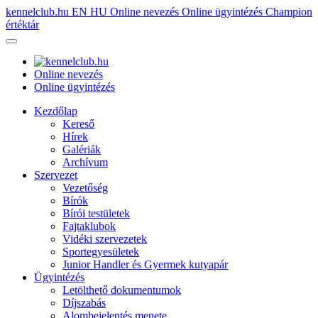
kennelclub.hu
EN
HU
Online nevezés
Online ügyintézés
Champion
értéktár
Online nevezés
Online ügyintézés
Kezdőlap
Kereső
Hírek
Galériák
Archívum
Szervezet
Vezetőség
Bírók
Bírói testületek
Fajtaklubok
Vidéki szervezetek
Sportegyesületek
Junior Handler és Gyermek kutyapár
Ügyintézés
Letölthető dokumentumok
Díjszabás
Alombejelentés menete