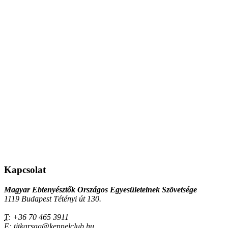
Kapcsolat
Magyar Ebtenyésztők Országos Egyesületeinek Szövetsége
1119 Budapest Tétényi út 130.
T:
+36 70 465 3911
E:
titkarsag@kennelclub.hu