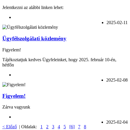
Jelentkezni az alábbi linken lehet:
2025-02-11
Ügyfélszolgálati közlemény
Figyelem!
Tájékoztatjuk kedves Ügyfeleinket, hogy 2025. február 10-én,
hétfőn
2025-02-08
Figyelem!
Zárva vagyunk
2025-02-04
< Előző
| Oldalak:
1
2
3
4
5
[6]
7
8