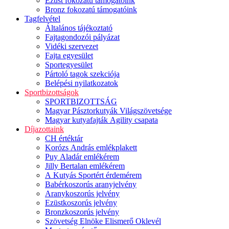
Ezüst fokozatú támogatóink
Bronz fokozatú támogatóink
Tagfelvétel
Általános tájékoztató
Fajtagondozói pályázat
Vidéki szervezet
Fajta egyesület
Sportegyesület
Pártoló tagok szekciója
Belépési nyilatkozatok
Sportbizottságok
SPORTBIZOTTSÁG
Magyar Pásztorkutyák Világszövetsége
Magyar kutyafajták Agility csapata
Díjazottaink
CH értéktár
Korózs András emlékplakett
Puy Aladár emlékérem
Jilly Bertalan emlékérem
A Kutyás Sportért érdemérem
Babérkoszorús aranyjelvény
Aranykoszorús jelvény
Ezüstkoszorús jelvény
Bronzkoszorús jelvény
Szövetség Elnöke Elismerő Oklevél