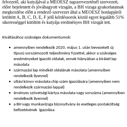
felvezető, aki kutyájával a MEOESZ tagszervezeténél szervezett,
előre bejelentett és jóváhagyott vizsgán, a BH vizsga gyakorlatainak
megkezdése előtt a rendező szervezet által a MEOESZ honlapjáról
letöltött A, B, C, D, E, F jelű kérdéssorok közül egyet legalább 51%
sikerességgel kitöltött és kutyája eredményes BH vizsgát tett.
Kiváltásához szükséges dokumentumok:
amennyiben rendelkezik 2020. május 1. után bevezetett új
típusú sorszámozott teljesítmény füzettel, akkor a szükséges
eredményeket igazoló oldalak, ennek hiányában a bírálati lap
másolata
származási lap mindkét oldalának másolata (amennyiben
rendelkezik ilyennel)
oltási könyv másolata chip szám igazolására (amennyiben nem
rendelkezik származási lappal)
érvényes szövetségi kártya másolata vagy sorszáma (amennyiben
rendelkezik ilyennel)
a BH vagy munkavizsga bizonyítvány
és esetleges postaköltség
befizetésének
igazolása