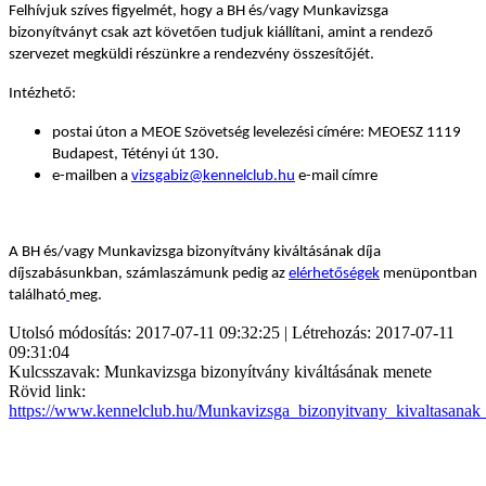
Felhívjuk szíves figyelmét, hogy a BH és/vagy Munkavizsga
bizonyítványt csak azt követően tudjuk kiállítani, amint a rendező
szervezet megküldi részünkre a rendezvény összesítőjét.
Intézhető:
postai úton a MEOE Szövetség levelezési címére: MEOESZ 1119
Budapest, Tétényi út 130.
e-mailben a
vizsgabiz@kennelclub.hu
e-mail címre
A BH és/vagy Munkavizsga bizonyítvány kiváltásának díja
díjszabásunkban, számlaszámunk pedig az
elérhetőségek
menüpontban
található
meg.
Utolsó módosítás: 2017-07-11 09:32:25 | Létrehozás: 2017-07-11
09:31:04
Kulcsszavak: Munkavizsga bizonyítvány kiváltásának menete
Rövid link:
https://www.kennelclub.hu/Munkavizsga_bizonyitvany_kivaltasanak