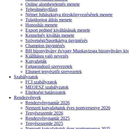
Online alombejelentés menete
Teljesítményfűzet
Német Juhászkutya törzskönyvezésének menete
Tulajdonjog átírás menete
Honosítás menete
Export pedigré kiváltásának menete
Kennelnév kiváltás menete
Szövetségi/Sportkártya ügyintézés
Champion ügyintézés
BH bizonyítvány és/vagy Munkavizsga bizonyítvány kiv
Kiállításra való nevezés
Kutyafajták
Fajtagondozó szervezetek
Elismert tenyésztői szervezetek
Szabályzatok
FCI szabályzatok
MEOESZ szabályzatok
Elnökségi határozatok
Rendezvények
Rendezvénynaptár 2026
Nemzeti kutyafajtaink éves pontversenye 2026
Tenyészszemle 2026
Rendezvénynaptár 2025
Tenyészszemle 2025
Nemzeti kutyafajtaink éves pontversenye 2025