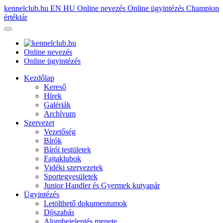
kennelclub.hu
EN
HU
Online nevezés
Online ügyintézés
Champion
értéktár
Online nevezés
Online ügyintézés
Kezdőlap
Kereső
Hírek
Galériák
Archívum
Szervezet
Vezetőség
Bírók
Bírói testületek
Fajtaklubok
Vidéki szervezetek
Sportegyesületek
Junior Handler és Gyermek kutyapár
Ügyintézés
Letölthető dokumentumok
Díjszabás
Alombejelentés menete