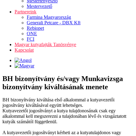
Mestertenyésztő
Mestervezető
Partnereink
Farmina Magyarország
Generali Petcare - DBX Kft
Rebiopet
ONE
FCI
Magyar kutyafajták Tanösvénye
Kapcsolat
BH bizonyítvány és/vagy Munkavizsga
bizonyítvány kiváltásának menete
BH bizonyítvány kiváltása első alkalommal a kutyavezetői
jogosítvány kiváltásával együtt lehetséges.
Kutyavezetői jogosítványt a kutya tulajdonosának csak egy
alkalommal kell megszerezni a tulajdonában lévő és vizsgáztatott
kutyák számától függetlenül.
A kutyavezetői jogosítványt kérheti az a kutyatulajdonos vagy