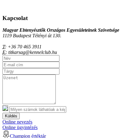
Kapcsolat
Magyar Ebtenyésztők Országos Egyesületeinek Szövetsége
1119 Budapest Tétényi út 130.
T:
+36 70 465 3911
E:
titkarsag@kennelclub.hu
Küldés
Online nevezés
Online ügyintézés
Champion értéktár