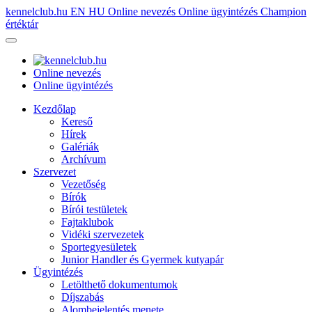
kennelclub.hu
EN
HU
Online nevezés
Online ügyintézés
Champion
értéktár
Online nevezés
Online ügyintézés
Kezdőlap
Kereső
Hírek
Galériák
Archívum
Szervezet
Vezetőség
Bírók
Bírói testületek
Fajtaklubok
Vidéki szervezetek
Sportegyesületek
Junior Handler és Gyermek kutyapár
Ügyintézés
Letölthető dokumentumok
Díjszabás
Alombejelentés menete