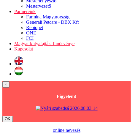
Mestertenyésztő
Mestervezető
Partnereink
Farmina Magyarország
Generali Petcare - DBX Kft
Rebiopet
ONE
FCI
Magyar kutyafajták Tanösvénye
Kapcsolat
×
Figyelem!
OK
online nevezés