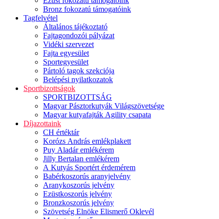
Ezüst fokozatú támogatóink
Bronz fokozatú támogatóink
Tagfelvétel
Általános tájékoztató
Fajtagondozói pályázat
Vidéki szervezet
Fajta egyesület
Sportegyesület
Pártoló tagok szekciója
Belépési nyilatkozatok
Sportbizottságok
SPORTBIZOTTSÁG
Magyar Pásztorkutyák Világszövetsége
Magyar kutyafajták Agility csapata
Díjazottaink
CH értéktár
Korózs András emlékplakett
Puy Aladár emlékérem
Jilly Bertalan emlékérem
A Kutyás Sportért érdemérem
Babérkoszorús aranyjelvény
Aranykoszorús jelvény
Ezüstkoszorús jelvény
Bronzkoszorús jelvény
Szövetség Elnöke Elismerő Oklevél