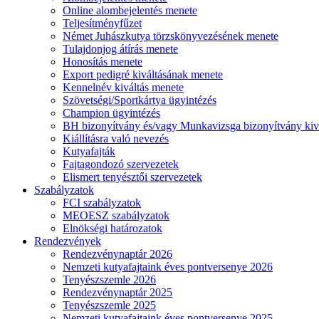
Online alombejelentés menete
Teljesítményfűzet
Német Juhászkutya törzskönyvezésének menete
Tulajdonjog átírás menete
Honosítás menete
Export pedigré kiváltásának menete
Kennelnév kiváltás menete
Szövetségi/Sportkártya ügyintézés
Champion ügyintézés
BH bizonyítvány és/vagy Munkavizsga bizonyítvány kiv
Kiállításra való nevezés
Kutyafajták
Fajtagondozó szervezetek
Elismert tenyésztői szervezetek
Szabályzatok
FCI szabályzatok
MEOESZ szabályzatok
Elnökségi határozatok
Rendezvények
Rendezvénynaptár 2026
Nemzeti kutyafajtaink éves pontversenye 2026
Tenyészszemle 2026
Rendezvénynaptár 2025
Tenyészszemle 2025
Nemzeti kutyafajtaink éves pontversenye 2025